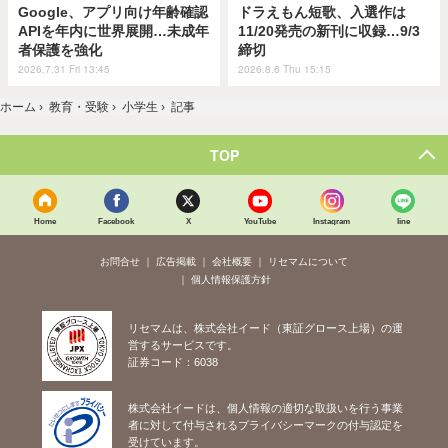
Google、アプリ向け年齢確認
ドラえもん短歌、入選作は
APIを年内に世界展開…未成年
11/20発売の新刊に収録…9/3
者保護を強化
締切
2026.7.31 Fri 13:45
2026.8.6 Thu 15:15
ホーム
›
教育・受験
›
小学生
›
記事
TOP
Home
Facebook
X
YouTube
Instagram
line
お問合せ
広告掲載
会社概要
リセマムについて
個人情報保護方針
リセマムは、株式会社イード（東証グロース上場）の運
営するサービスです。
証券コード：6038
株式会社イードは、個人情報の適切な取扱いを行う事業
者に対して付与されるプライバシーマークの付与認定を
受けています。