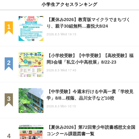
小学生アクセスランキング
【夏休み2026】教育版マイクラでまちづく
り、親子30組無料…嘉悦大8/24
2026.8.5 Wed 19:15
【小学校受験】【中学受験】【高校受験】福
岡3会場「私立小中高校展」8/22-23
2026.8.5 Wed 17:45
【中学受験】今週末行ける中高一貫「学校見
学」8/8…桜蔭、品川女子など10校
2026.8.3 Mon 10:15
【夏休み2026】第72回青少年読書感想文全国
コンクール課題図書一覧