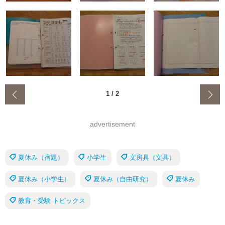
‹
1
/
2
advertisement
夏休み（宿題）
小学生
文房具（文具）
夏休み（小学生）
夏休み（自由研究）
夏休み
教育・受験 トピックス