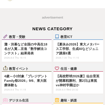
advertisement
NEWS CATEGORY
教育・受験
教育ICT
灘・渋幕など全国の中高生18
【夏休み2026】東大メタバー
名が入賞…京進「数学解法コ
ス工学部、生成AIなどジュニ
ンテスト」結果発表
ア講座6選
2026.8.6 Thu 16:15
2026.7.30 Thu 11:15
教育イベント
生活・健康
4歳～小3対象「プレジデント
【高校野球2026夏】仙台育英
Family祭2026」9/6、東大医
が開幕戦勝利、第2日は東筑
療体験も
vs神村学園ほか
2026.8.6 Thu 11:15
2026.8.5 Wed 20:32
デジタル生活
趣味・娯楽