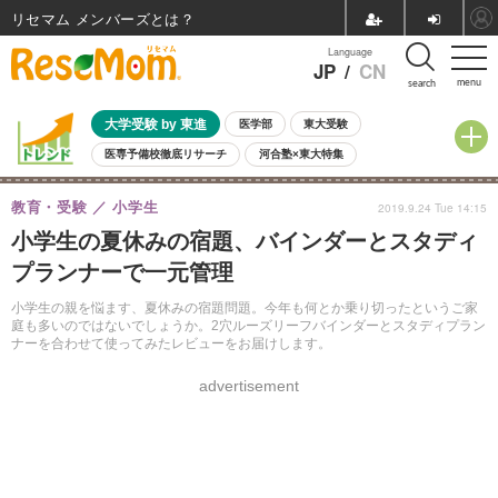
リセマム メンバーズ
Language
JP
/
CN
menu
search
大学受験 by 東進
医学部
東大受験
医専予備校徹底リサーチ
河合塾×東大特集
親子で考える大学選び
高校受験
中学受験
小学校受験
教育・受験
小学生
2019.9.24 Tue 14:15
共通テスト
夏休み
8月開催学校説明会・相談会
小学生の夏休みの宿題、バインダーとスタディ
8月開催イベント・WS
全国公立高校 過去問
人気記事
プランナーで一元管理
自由研究教材（小学生向け）
自由研究教材（中学生向け）
ランキング
小学生の親を悩ます、夏休みの宿題問題。今年も何とか乗り切ったというご家
庭も多いのではないでしょうか。2穴ルーズリーフバインダーとスタディプラン
ナーを合わせて使ってみたレビューをお届けします。
advertisement