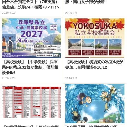
回合不合判定テスト（7/5実施）
灘・南山女子部が優勝
偏差値…筑駒74・桜蔭70＜PR＞
2026.7.10
2026.8.5
【高校受験】【中学受験】兵庫
【高校受験】横須賀の私立4校が
県内の私立31校が集結、個別相
参加…合同相談会10/12
談会9/6
2026.7.28
2026.8.5