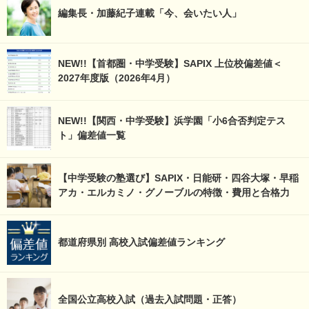
編集長・加藤紀子連載「今、会いたい人」
NEW!!【首都圏・中学受験】SAPIX 上位校偏差値＜
2027年度版（2026年4月）
NEW!!【関西・中学受験】浜学園「小6合否判定テス
ト」偏差値一覧
【中学受験の塾選び】SAPIX・日能研・四谷大塚・早稲
アカ・エルカミノ・グノーブルの特徴・費用と合格力
都道府県別 高校入試偏差値ランキング
全国公立高校入試（過去入試問題・正答）