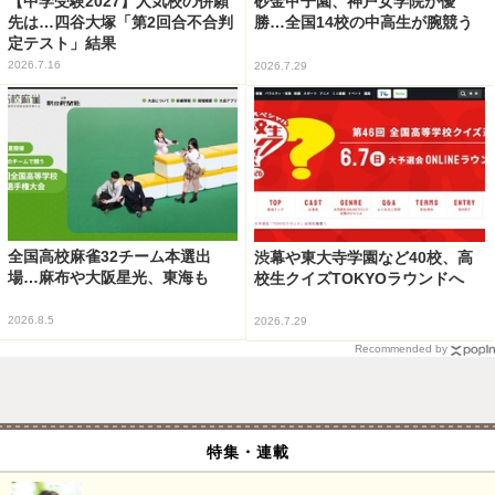
【中学受験2027】人気校の併願
砂金甲子園、神戸女学院が優
先は…四谷大塚「第2回合不合判
勝…全国14校の中高生が腕競う
定テスト」結果
2026.7.16
2026.7.29
全国高校麻雀32チーム本選出
渋幕や東大寺学園など40校、高
場…麻布や大阪星光、東海も
校生クイズTOKYOラウンドへ
2026.8.5
2026.7.29
Recommended by
特集・連載