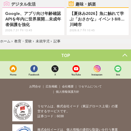
デジタル生活
趣味・娯楽
Google、アプリ向け年齢確認
【夏休み2026】魚に触れて学
APIを年内に世界展開…未成年
ぶ「おさかな」イベント8/8…
者保護を強化
川崎市
2026.7.31 Fri 13:45
2026.8.7 Fri 10:45
ホーム
›
教育・受験
›
未就学児
›
記事
TOP
Home
Facebook
X
YouTube
Instagram
line
お問合せ
広告掲載
会社概要
リセマムについて
個人情報保護方針
リセマムは、株式会社イード（東証グロース上場）の運
営するサービスです。
証券コード：6038
株式会社イードは、個人情報の適切な取扱いを行う事業