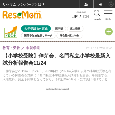
リセマム メンバーズ
Language
JP
/
CN
menu
search
大学受験 by 東進
医学部
東大受験
医専予備校徹底リサーチ
河合塾×東大特集
親子で考える大学選び
高校受験
中学受験
小学校受験
教育・受験
未就学児
2019.10.9 Wed 17:45
共通テスト
夏休み
8月開催学校説明会・相談会
【小学校受験】伸芽会、名門私立小学校最新入
8月開催イベント・WS
全国公立高校 過去問
人気記事
試分析報告会11/24
自由研究教材（小学生向け）
自由研究教材（中学生向け）
ランキング
伸芽会は2019年11月24日、2020年秋（2021年入学）以降の小学校受験を考
えている保護者を対象に「名門私立小学校最新入試分析報告会」を開催する。
入場無料。完全予約制となっており、予約はWebサイトにて受け付けている。
定員は800名。定員になり次第受付を終了する。
advertisement