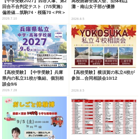
【中学受験2027】四谷大塚、第2
高校囲碁全国大会、団体戦は
回合不合判定テスト（7/5実施）
灘・南山女子部が優勝
偏差値…筑駒74・桜蔭70＜PR＞
2026.7.10
2026.8.5
【高校受験】【中学受験】兵庫
【高校受験】横須賀の私立4校が
県内の私立31校が集結、個別相
参加…合同相談会10/12
談会9/6
2026.7.28
2026.8.5