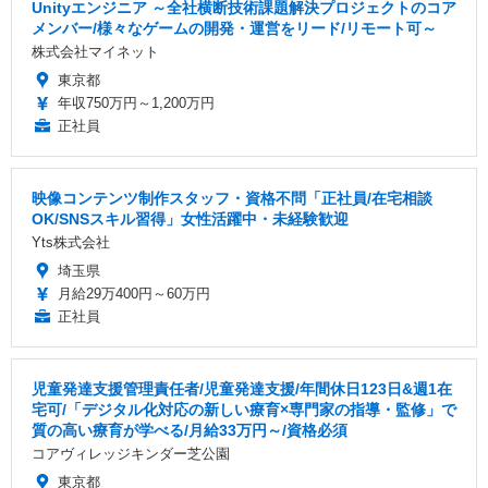
Unityエンジニア ～全社横断技術課題解決プロジェクトのコア
メンバー/様々なゲームの開発・運営をリード/リモート可～
株式会社マイネット
東京都
年収750万円～1,200万円
正社員
映像コンテンツ制作スタッフ・資格不問「正社員/在宅相談
OK/SNSスキル習得」女性活躍中・未経験歓迎
Yts株式会社
埼玉県
月給29万400円～60万円
正社員
児童発達支援管理責任者/児童発達⽀援/年間休日123日&週1在
宅可/「デジタル化対応の新しい療育×専門家の指導・監修」で
質の高い療育が学べる/月給33万円～/資格必須
コアヴィレッジキンダー芝公園
東京都