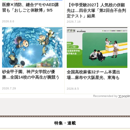
医療✕消防、縫合デモやAED講
【中学受験2027】人気校の併願
習も「おしごと体験博」9/5
先は…四谷大塚「第2回合不合判
定テスト」結果
2026.8.6
2026.7.16
砂金甲子園、神戸女学院が優
全国高校麻雀32チーム本選出
勝…全国14校の中高生が腕競う
場…麻布や大阪星光、東海も
2026.7.29
2026.8.5
Recommended by
特集・連載