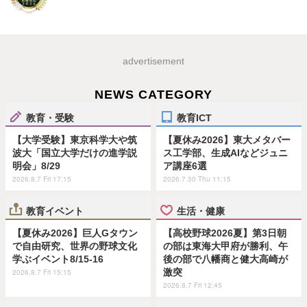
advertisement
NEWS CATEGORY
教育・受験
教育ICT
【大学受験】東京科学大や筑
【夏休み2026】東大メタバー
波大「国立大学だけの進学説
ス工学部、生成AIなどジュニ
明会」8/29
ア講座6選
2026.8.7 Fri 17:15
2026.7.30 Thu 11:15
教育イベント
生活・健康
【夏休み2026】巨人Gタウン
【高校野球2026夏】第3日朝
で自由研究、世界の野球文化
の部は東海大甲府が勝利、午
学ぶイベント8/15-16
後の部で八幡商と健大高崎が
激突
2026.8.7 Fri 15:15
2026.8.7 Fri 12:45