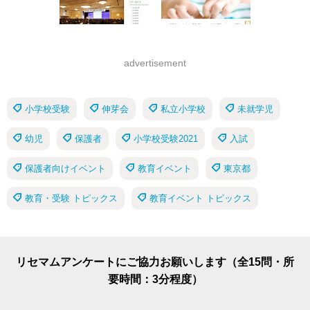
advertisement
小学校受験
伸芽会
私立小学校
未就学児
幼児
保護者
小学校受験2021
入試
保護者向けイベント
教育イベント
東京都
教育・受験 トピックス
教育イベント トピックス
リセマムアンケートにご協力お願いします（全15問・所
要時間：3分程度）