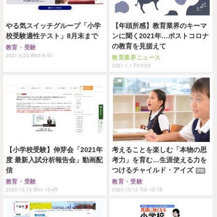
やる気スイッチグループ「小学
【年頭所感】教育業界のキーマ
校受験適性テスト」8月末まで
ンに聞く2021年…ポストコロナ
の教育を見据えて
教育・受験
2021.6.23 Wed 9:45
教育業界ニュース
2021.1.1 Fri 9:00
【小学校受験】伸芽会「2021年
考えることを楽しむ「本物の思
度 最新入試分析報告会」動画配
考力」を育む…生涯使える力を
信
つけるチャイルド・アイズ
PR
教育・受験
教育・受験
2020.12.14 Mon 13:45
2020.10.13 Tue 12:15