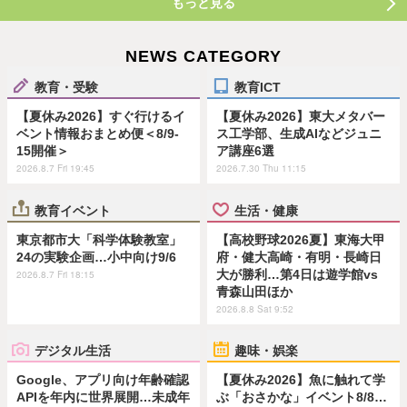
もっと見る
NEWS CATEGORY
教育・受験
教育ICT
【夏休み2026】すぐ行けるイ
【夏休み2026】東大メタバー
ベント情報おまとめ便＜8/9-
ス工学部、生成AIなどジュニ
15開催＞
ア講座6選
2026.8.7 Fri 19:45
2026.7.30 Thu 11:15
教育イベント
生活・健康
東京都市大「科学体験教室」
【高校野球2026夏】東海大甲
24の実験企画…小中向け9/6
府・健大高崎・有明・長崎日
大が勝利…第4日は遊学館vs
2026.8.7 Fri 18:15
青森山田ほか
2026.8.8 Sat 9:52
デジタル生活
趣味・娯楽
Google、アプリ向け年齢確認
【夏休み2026】魚に触れて学
APIを年内に世界展開…未成年
ぶ「おさかな」イベント8/8…