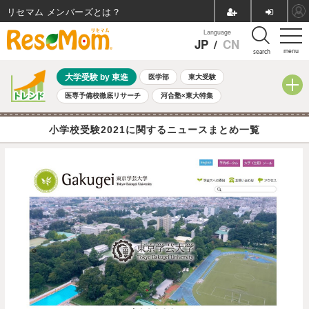
リセマム メンバーズ
Language
JP
/
CN
menu
search
大学受験 by 東進
医学部
東大受験
医専予備校徹底リサーチ
河合塾×東大特集
親子で考える大学選び
高校受験
中学受験
小学校受験
小学校受験2021に関するニュースまとめ一覧
共通テスト
夏休み
8月開催学校説明会・相談会
8月開催イベント・WS
全国公立高校 過去問
人気記事
自由研究教材（小学生向け）
自由研究教材（中学生向け）
ランキング