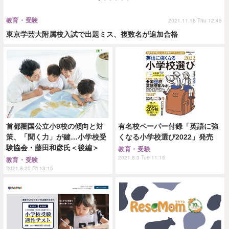
教育・受験
2021.11.18 Thu 12:45
東京学芸大附属校入試で出題ミス、複数名が追加合格
首都圏国公立小9校の傾向と対
有名校ペーパー付録「英語に強
策、「聞く力」が鍵…小学校受
くなる小学校選び2022」発売
験協会・藤田和彦氏＜後編＞
教育・受験
2021.8.3 Tue 11:15
教育・受験
2021.8.20 Fri 13:15