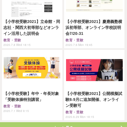
【小学校受験2021】立命館・同
【小学校受験2021】慶應義塾横
志社・関西大初等部などオンラ
浜初等部、オンライン学校説明
イン活用した説明会
会7/20-31
教育・受験
教育・受験
2020.7.8 Wed 18:15
2020.7.6 Mon 19:45
【小学校受験】年中・年長対象
【小学校受験2021】公開模擬試
「受験体操特別講習」
験8-9月に追加開催、オンライ
ン受験可
教育・受験
2020.7.1 Wed 9:15
教育・受験
2020.6.29 Mon 18:15