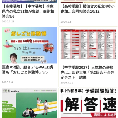
【高校受験】【中学受験】兵庫
【高校受験】横須賀の私立4校が
県内の私立31校が集結、個別相
参加…合同相談会10/12
談会9/6
2026.7.28
2026.8.5
医療✕消防、縫合デモやAED講
【中学受験2027】人気校の併願
習も「おしごと体験博」9/5
先は…四谷大塚「第2回合不合判
定テスト」結果
2026.8.6
2026.7.16