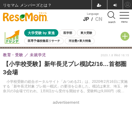
リセマム メンバーズ
Language
JP
/
CN
menu
search
大学受験 by 東進
医学部
東大受験
医専予備校徹底リサーチ
河合塾×東大特集
親子で考える大学選び
高校受験
中学受験
小学校受験
教育・受験
未就学児
2020.1.8 Wed 16:15
共通テスト
夏休み
8月開催学校説明会・相談会
【小学校受験】新年長児プレ模試2/16…首都圏
8月開催イベント・WS
全国公立高校 過去問
人気記事
3会場
自由研究教材（小学生向け）
自由研究教材（中学生向け）
ランキング
小学校受験の総合ポータルサイト「みつめる21」は、2020年2月16日に実施
する「新年長児対象 プレ統一模試」の要項を公表した。模試は東京、埼玉、神
奈川の3会場で行われ、1月8日から受付を開始する。受験料は9,000円（税
込）。
advertisement