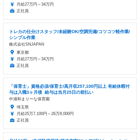
月給27万円～34万円
正社員
トレカの仕分けスタッフ/未経験OK/空調完備/コツコツ軽作業/
シンプル作業
株式会社SNJAPAN
東京都
月給27万円～34万円
正社員
「保育士」資格必須/保育士/️高月収257,100円以上 ️有給休暇付
与は入職3ヶ月後 ️ 給与は当月25日の前払い
中浦和まりーな保育園
埼玉県
月給25万7,100円～26万8,000円
正社員