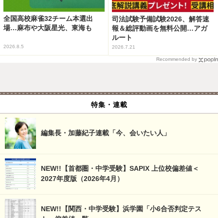
全国高校麻雀32チーム本選出
司法試験予備試験2026、解答速
場…麻布や大阪星光、東海も
報＆総評動画を無料公開…アガ
ルート
2026.8.5
2026.7.21
Recommended by
特集・連載
編集長・加藤紀子連載「今、会いたい人」
NEW!!【首都圏・中学受験】SAPIX 上位校偏差値＜
2027年度版（2026年4月）
NEW!!【関西・中学受験】浜学園「小6合否判定テス