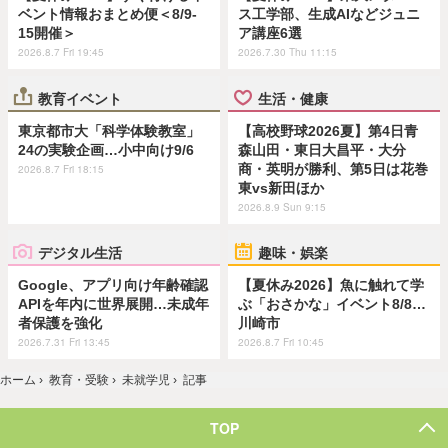
ベント情報おまとめ便＜8/9-
ス工学部、生成AIなどジュニ
15開催＞
ア講座6選
2026.8.7 Fri 19:45
2026.7.30 Thu 11:15
教育イベント
生活・健康
東京都市大「科学体験教室」
【高校野球2026夏】第4日青
24の実験企画…小中向け9/6
森山田・東日大昌平・大分
商・英明が勝利、第5日は花巻
2026.8.7 Fri 18:15
東vs新田ほか
2026.8.9 Sun 9:15
デジタル生活
趣味・娯楽
Google、アプリ向け年齢確認
【夏休み2026】魚に触れて学
APIを年内に世界展開…未成年
ぶ「おさかな」イベント8/8…
者保護を強化
川崎市
2026.7.31 Fri 13:45
2026.8.7 Fri 10:45
ホーム
›
教育・受験
›
未就学児
›
記事
TOP