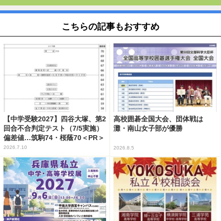
こちらの記事もおすすめ
【中学受験2027】四谷大塚、第2
高校囲碁全国大会、団体戦は
回合不合判定テスト（7/5実施）
灘・南山女子部が優勝
偏差値…筑駒74・桜蔭70＜PR＞
2026.7.10
2026.8.5