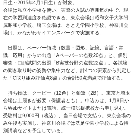
日生～2015年4月1日生）が対象。
会場は私立小学校を使い、実際の入試の雰囲気の中で、現
在の学習到達度を確認できる。東京会場は昭和女子大学附
属昭和小学校、埼玉会場は、さとえ学園小学校、神奈川会
場は、かながわサイエンスパークで実施する。
出題は、ペーパー領域（数量・図形、記憶、言語・常
識、応用）からの出題「Aペーパーの点数20点」と、個別
審査・口頭試問の出題「B実技分野の点数22点」。各試験
の聞き取り時の姿勢や集中力など、計4つの要素から判定し
た「C取り組み評価点8点」の合計50点満点で評価する。
持ち物は、クーピー（12色）と鉛筆（2B）。東京と埼玉
会場は上履きが必要（保護者とも）。申込みは、1月8日か
らWebサイトまたは電話、統一模試提携校から申し込む。
受験料は9,000円（税込）、当日会場で支払う。東京会場の
み午後も実施し、神奈川会場では洗足学園小学校による特
別講演などを予定している。