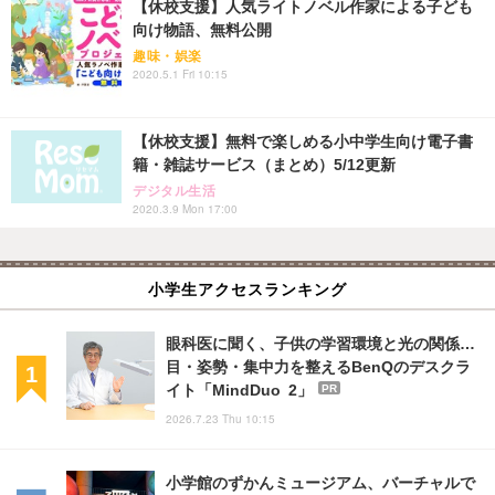
【休校支援】人気ライトノベル作家による子ども
向け物語、無料公開
趣味・娯楽
2020.5.1 Fri 10:15
【休校支援】無料で楽しめる小中学生向け電子書
籍・雑誌サービス（まとめ）5/12更新
デジタル生活
2020.3.9 Mon 17:00
小学生アクセスランキング
眼科医に聞く、子供の学習環境と光の関係…
目・姿勢・集中力を整えるBenQのデスクラ
イト「MindDuo 2」
PR
2026.7.23 Thu 10:15
小学館のずかんミュージアム、バーチャルで