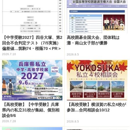
【中学受験2027】四谷大塚、第2
高校囲碁全国大会、団体戦は
回合不合判定テスト（7/5実施）
灘・南山女子部が優勝
偏差値…筑駒74・桜蔭70＜PR＞
2026.7.10
2026.8.5
【高校受験】【中学受験】兵庫
【高校受験】横須賀の私立4校が
県内の私立31校が集結、個別相
参加…合同相談会10/12
談会9/6
2026.7.28
2026.8.5