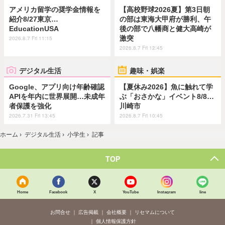
アメリカ留学の奨学金情報を
【高校野球2026夏】第3日朝
紹介8/27東京…
の部は東海大甲府が勝利、午
EducationUSA
後の部で八幡商と健大高崎が
激突
2026.8.7 Fri 11:15
2026.8.7 Fri 12:45
デジタル生活
趣味・娯楽
Google、アプリ向け年齢確認
【夏休み2026】魚に触れて学
APIを年内に世界展開…未成年
ぶ「おさかな」イベント8/8…
者保護を強化
川崎市
2026.7.31 Fri 13:45
2026.8.7 Fri 10:45
ホーム
›
デジタル生活
›
小学生
›
記事
TOP
Home
Facebook
X
YouTube
Instagram
line
お問合せ
広告掲載
会社概要
リセマムについて
個人情報保護方針