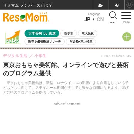
リセマム メンバーズ
Language
JP
/
CN
menu
search
大学受験 by 東進
医学部
東大受験
医専予備校徹底リサーチ
河合塾×東大特集
親子で考える大学選び
高校受験
中学受験
小学校受験
デジタル生活
小学生
2020.5.11 Mon 18:45
共通テスト
夏休み
8月開催学校説明会・相談会
東京おもちゃ美術館、オンラインで遊びと芸術
8月開催イベント・WS
全国公立高校 過去問
人気記事
のプログラム提供
自由研究教材（小学生向け）
自由研究教材（中学生向け）
ランキング
東京おもちゃ美術館は、新型コロナウイルスの影響により自粛をしている子
どもたちに向けて、ステイホーム期間が少しでも豊かな時間になるよう、遊び
と芸術のプログラムを提供している。
advertisement