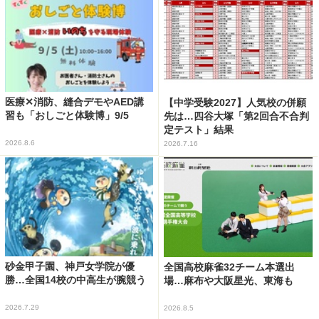
医療✕消防、縫合デモやAED講
【中学受験2027】人気校の併願
習も「おしごと体験博」9/5
先は…四谷大塚「第2回合不合判
定テスト」結果
2026.8.6
2026.7.16
砂金甲子園、神戸女学院が優
全国高校麻雀32チーム本選出
勝…全国14校の中高生が腕競う
場…麻布や大阪星光、東海も
2026.7.29
2026.8.5