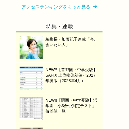
アクセスランキングをもっと見る
特集・連載
編集長・加藤紀子連載「今、
会いたい人」
NEW!!【首都圏・中学受験】
SAPIX 上位校偏差値＜2027
年度版（2026年4月）
NEW!!【関西・中学受験】浜
学園「小6合否判定テスト」
偏差値一覧