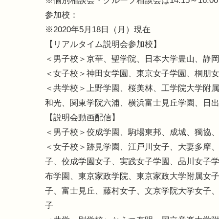
※個別相談会・グループ相談会は14:15～16:0
参加校：
※2020年5月18日（月）現在
【リアルタイム説明会参加校】
＜男子校＞京華、聖学院、日本大学豊山、静
＜女子校＞神田女学園、東京女子学園、桐朋
＜共学校＞上野学園、桜美林、工学院大学附
和光、関東学院六浦、横浜富士見丘学園、日
【説明会動画配信】
＜男子校＞佼成学園、駒場東邦、成城、獨協
＜女子校＞跡見学園、江戸川女子、大妻多摩
子、佼成学園女子、実践女子学園、品川女子
布学園、東京家政学院、東京家政大学附属女
子、富士見丘、藤村女子、文京学院大学女子
子