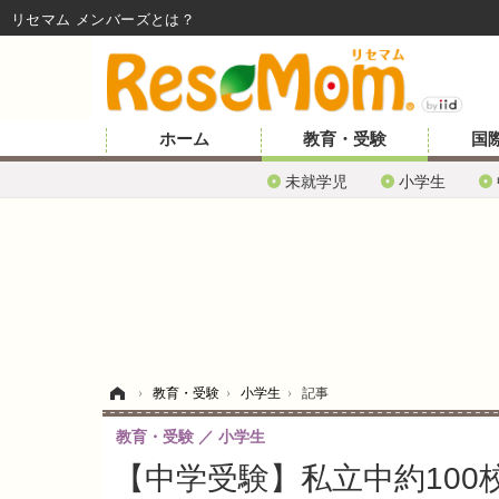
リセマム メンバーズ
ホーム
教育・受験
国
未就学児
小学生
ホーム
›
教育・受験
›
小学生
›
記事
教育・受験
小学生
【中学受験】私立中約100