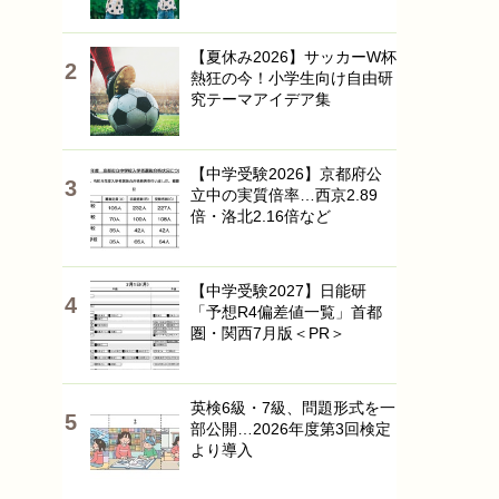
【夏休み2026】サッカーW杯
熱狂の今！小学生向け自由研
究テーマアイデア集
【中学受験2026】京都府公
立中の実質倍率…西京2.89
倍・洛北2.16倍など
【中学受験2027】日能研
「予想R4偏差値一覧」首都
圏・関西7月版＜PR＞
英検6級・7級、問題形式を一
部公開…2026年度第3回検定
より導入