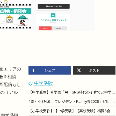
都圏エリアの
シェア
ポスト
明会＆相談
中学受験
動画配信もし
てのリアル
【中学受験】希学園「AI・SNS時代の子育てと中学受験の意義」9/18
4歳～小3対象「プレジデントFamily祭2026」9/6、東大医療体験も
【小学校受験】【中学受験】【高校受験】福岡3会場「私立小中高校展」8/22-23
「中学受験