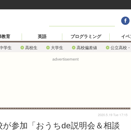
際教育
英語
プログラミング
イベ
中学生
高校生
大学生
高校偏差値
公立高校・
advertisement
2020.5.19 Tue 17:15
校が参加「おうちde説明会＆相談