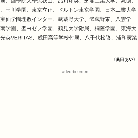
附属、國學院大學久我山、品川翔英、芝浦工業大学、淑徳、
価、玉川学園、東京立正、ドルトン東京学園、日本工業大学
、宝仙学園理数インター、武蔵野大学、武蔵野東、八雲学
湘南学園、聖ヨゼフ学園、鶴見大学附属、桐蔭学園、東海大
英VERITAS、成田高等学校付属、八千代松陰、浦和実業
《桑田あや》
advertisement