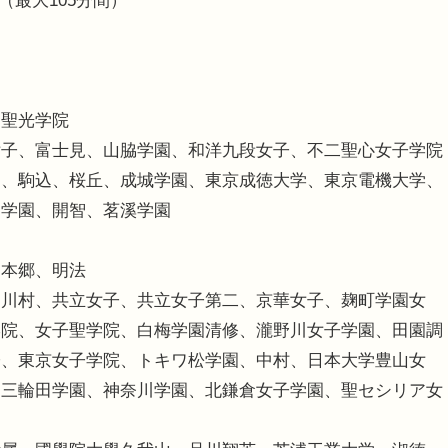
0（最大105分間）
岡聖光学院
女子、富士見、山脇学園、和洋九段女子、不二聖心女子学院
属、駒込、桜丘、成城学園、東京成徳大学、東京電機大学、
出学園、開智、茗溪学園
、本郷、明法
、川村、共立女子、共立女子第二、京華女子、麹町学園女
学院、女子聖学院、白梅学園清修、瀧野川女子学園、田園調
子、東京女子学院、トキワ松学園、中村、日本大学豊山女
、三輪田学園、神奈川学園、北鎌倉女子学園、聖セシリア女