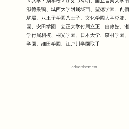
＜共学・別学校＞かえつ有明、国立音楽大学
淑徳巣鴨、城西大学附属城西、聖徳学園、創
駒場、八王子学園八王子、文化学園大学杉並
園、安田学園、立正大学付属立正、自修館、
学付属相模、桐光学園、日本大学、森村学園、光
学園、細田学園、江戸川学園取手
advertisement