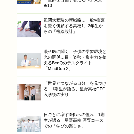
9/13
難関大受験の新戦略…一般×推薦
を賢く併願する高校1、2年生か
らの「複線設計」
眼科医に聞く、子供の学習環境と
光の関係…目・姿勢・集中力を整
えるBenQのデスクライト
「MindDuo 2」
「世界とつながる自分」を見つけ
る…1期生が語る、星野高校GFC
入学後の実り
日ごとに増す医師への憧れ…1期
生が語る、星野高校 医専コース
での「学びの楽しさ」