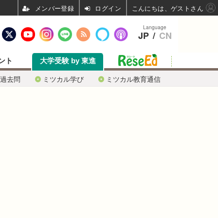
ログイン
こんにちは、ゲストさん
Language
JP
/
CN
ント
大学受験 by 東進
過去問
ミツカル学び
ミツカル教育通信