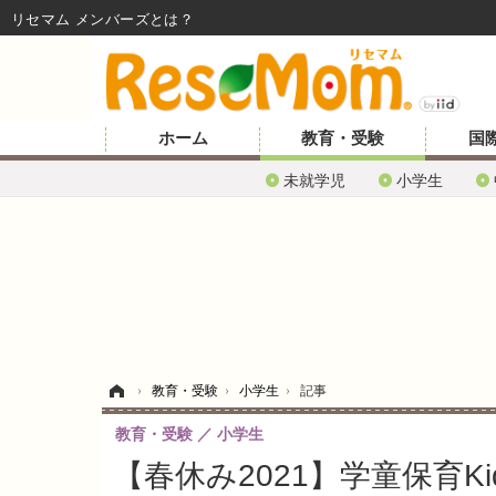
リセマム メンバーズ
ホーム
教育・受験
国
未就学児
小学生
ホーム
›
教育・受験
›
小学生
›
記事
教育・受験
小学生
【春休み2021】学童保育Ki