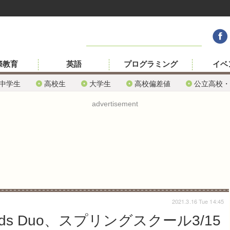
際教育
英語
プログラミング
イベ
中学生
高校生
大学生
高校偏差値
公立高校・
advertisement
2021.3.16 Tue 14:45
ds Duo、スプリングスクール3/15