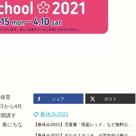
保育
シェア
ポスト
5日から4月
春休み2021
を開講す
に、春にちな
【春休み2021】児童書「怪盗レッド」など無料公開4/5まで…ヨメルバ
【春休み2021】デルタスタジオ、小学生向け春の探究イベント3/28-31