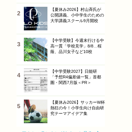
【夏休み2026】村山斉氏が
公開講義、小中学生のための
大学講義スクール9月開校
【中学受験】今週末行ける中
高一貫「学校見学」8/8…桜
蔭、品川女子など10校
【中学受験2027】日能研
「予想R4偏差値一覧」首都
圏・関西7月版＜PR＞
【夏休み2026】サッカーW杯
熱狂の今！小学生向け自由研
究テーマアイデア集