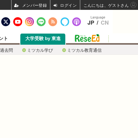
ログイン
こんにちは、ゲストさん
Language
JP
/
CN
ント
大学受験 by 東進
過去問
ミツカル学び
ミツカル教育通信