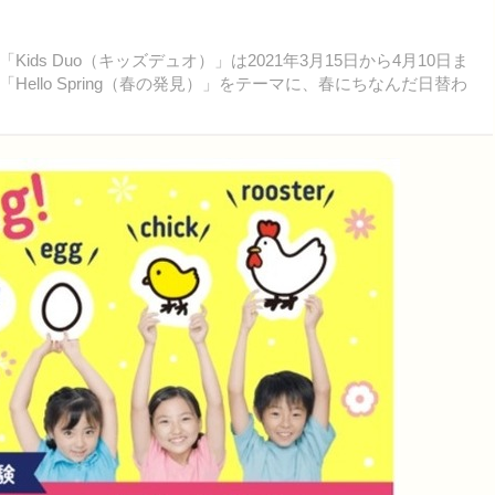
s Duo（キッズデュオ）」は2021年3月15日から4月10日ま
llo Spring（春の発見）」をテーマに、春にちなんだ日替わ