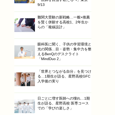
9/13
難関大受験の新戦略…一般×推薦
を賢く併願する高校1、2年生か
らの「複線設計」
眼科医に聞く、子供の学習環境と
光の関係…目・姿勢・集中力を整
えるBenQのデスクライト
「MindDuo 2」
「世界とつながる自分」を見つけ
る…1期生が語る、星野高校GFC
入学後の実り
日ごとに増す医師への憧れ…1期
生が語る、星野高校 医専コース
での「学びの楽しさ」