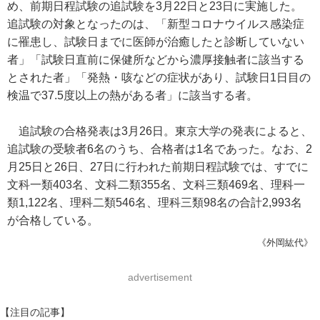
め、前期日程試験の追試験を3月22日と23日に実施した。
追試験の対象となったのは、「新型コロナウイルス感染症
に罹患し、試験日までに医師が治癒したと診断していない
者」「試験日直前に保健所などから濃厚接触者に該当する
とされた者」「発熱・咳などの症状があり、試験日1日目の
検温で37.5度以上の熱がある者」に該当する者。
追試験の合格発表は3月26日。東京大学の発表によると、
追試験の受験者6名のうち、合格者は1名であった。なお、2
月25日と26日、27日に行われた前期日程試験では、すでに
文科一類403名、文科二類355名、文科三類469名、理科一
類1,122名、理科二類546名、理科三類98名の合計2,993名
が合格している。
《外岡紘代》
advertisement
【注目の記事】