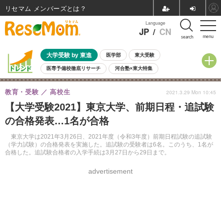
リセマム メンバーズ
Language
JP
/
CN
menu
search
大学受験 by 東進
医学部
東大受験
医専予備校徹底リサーチ
河合塾×東大特集
親子で考える大学選び
高校受験
中学受験
小学校受験
教育・受験
高校生
2021.3.29 Mon 10:45
共通テスト
夏休み
8月開催学校説明会・相談会
【大学受験2021】東京大学、前期日程・追試験
8月開催イベント・WS
全国公立高校 過去問
人気記事
の合格発表…1名が合格
自由研究教材（小学生向け）
自由研究教材（中学生向け）
ランキング
東京大学は2021年3月26日、2021年度（令和3年度）前期日程試験の追試験
（学力試験）の合格発表を実施した。追試験の受験者は6名。このうち、1名が
合格した。追試験合格者の入学手続は3月27日から29日まで。
advertisement