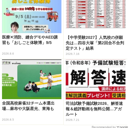
医療✕消防、縫合デモやAED講
【中学受験2027】人気校の併願
習も「おしごと体験博」9/5
先は…四谷大塚「第2回合不合判
定テスト」結果
2026.8.6
2026.7.16
全国高校麻雀32チーム本選出
司法試験予備試験2026、解答速
場…麻布や大阪星光、東海も
報＆総評動画を無料公開…アガ
ルート
2026.8.5
2026.7.21
Recommended by