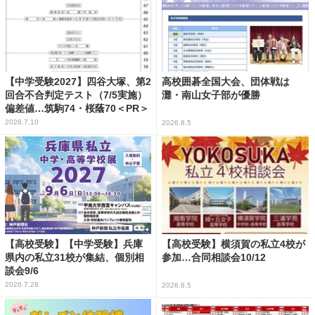
【中学受験2027】四谷大塚、第2
高校囲碁全国大会、団体戦は
回合不合判定テスト（7/5実施）
灘・南山女子部が優勝
偏差値…筑駒74・桜蔭70＜PR＞
2026.7.10
2026.8.5
【高校受験】【中学受験】兵庫
【高校受験】横須賀の私立4校が
県内の私立31校が集結、個別相
参加…合同相談会10/12
談会9/6
2026.7.28
2026.8.5