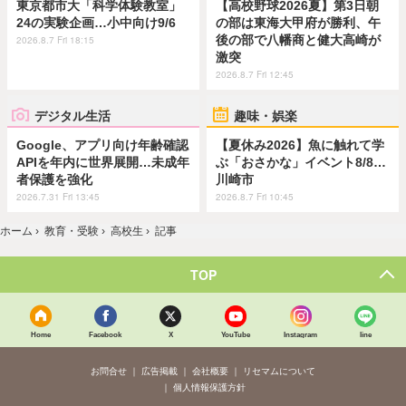
東京都市大「科学体験教室」
【高校野球2026夏】第3日朝
24の実験企画…小中向け9/6
の部は東海大甲府が勝利、午
後の部で八幡商と健大高崎が
2026.8.7 Fri 18:15
激突
2026.8.7 Fri 12:45
デジタル生活
趣味・娯楽
Google、アプリ向け年齢確認
【夏休み2026】魚に触れて学
APIを年内に世界展開…未成年
ぶ「おさかな」イベント8/8…
者保護を強化
川崎市
2026.7.31 Fri 13:45
2026.8.7 Fri 10:45
ホーム
›
教育・受験
›
高校生
›
記事
TOP
Home
Facebook
X
YouTube
Instagram
line
お問合せ
広告掲載
会社概要
リセマムについて
個人情報保護方針