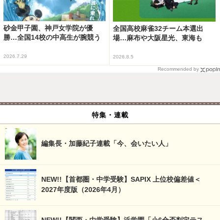
砂金甲子園、神戸女学院が優
全国高校麻雀32チーム本選出
勝…全国14校の中高生が腕競う
場…麻布や大阪星光、東海も
2026.7.29
2026.8.5
Recommended by
特集・連載
編集長・加藤紀子連載「今、会いたい人」
NEW!!【首都圏・中学受験】SAPIX 上位校偏差値＜
2027年度版（2026年4月）