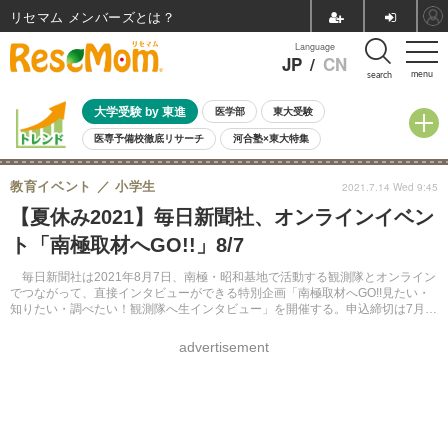
リセマム メンバーズ
Language
JP
/
CN
menu
search
大学受験 by 東進
医学部
東大受験
医専予備校徹底リサーチ
河合塾×東大特集
親子で考える大学選び
高校受験
中学受験
小学校受験
教育イベント
小学生
2021.7.14 Wed 9:45
共通テスト
夏休み
8月開催学校説明会・相談会
【夏休み2021】毎日新聞社、オンラインイベン
8月開催イベント・WS
全国公立高校 過去問
人気記事
ト「南極取材へGO!!」8/7
自由研究教材（小学生向け）
自由研究教材（中学生向け）
ランキング
毎日新聞社は2021年8月7日、南極・昭和基地で活動する観測隊とオンライン
でつながって、直接インタビューができる特別企画「南極取材へGO!!見たい・
知りたい・調べたい！観測隊へ生インタビュー」を開催する。申込締切は7月
15日。
advertisement