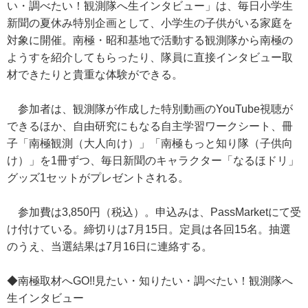
い・調べたい！観測隊へ生インタビュー」は、毎日小学生
新聞の夏休み特別企画として、小学生の子供がいる家庭を
対象に開催。南極・昭和基地で活動する観測隊から南極の
ようすを紹介してもらったり、隊員に直接インタビュー取
材できたりと貴重な体験ができる。
参加者は、観測隊が作成した特別動画のYouTube視聴が
できるほか、自由研究にもなる自主学習ワークシート、冊
子「南極観測（大人向け）」「南極もっと知り隊（子供向
け）」を1冊ずつ、毎日新聞のキャラクター「なるほドリ」
グッズ1セットがプレゼントされる。
参加費は3,850円（税込）。申込みは、PassMarketにて受
け付けている。締切りは7月15日。定員は各回15名。抽選
のうえ、当選結果は7月16日に連絡する。
◆南極取材へGO!!見たい・知りたい・調べたい！観測隊へ
生インタビュー