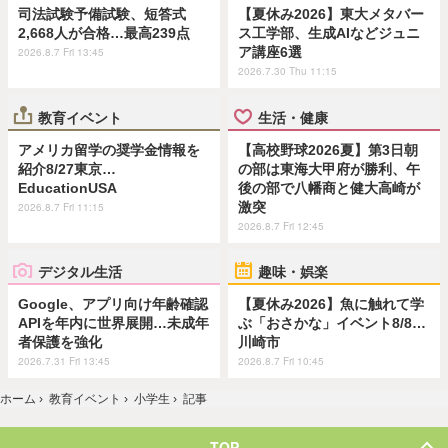
司法試験予備試験、短答式
【夏休み2026】東大メタバー
2,668人が合格…最高239点
ス工学部、生成AIなどジュニ
ア講座6選
2026.8.7 Fri 13:45
2026.7.30 Thu 11:15
教育イベント
生活・健康
アメリカ留学の奨学金情報を
【高校野球2026夏】第3日朝
紹介8/27東京…
の部は東海大甲府が勝利、午
EducationUSA
後の部で八幡商と健大高崎が
激突
2026.8.7 Fri 11:15
2026.8.7 Fri 12:45
デジタル生活
趣味・娯楽
Google、アプリ向け年齢確認
【夏休み2026】魚に触れて学
APIを年内に世界展開…未成年
ぶ「おさかな」イベント8/8…
者保護を強化
川崎市
2026.7.31 Fri 13:45
2026.8.7 Fri 10:45
ホーム
›
教育イベント
›
小学生
›
記事
TOP