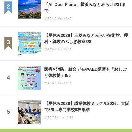
「AI Duo Piano」横浜みなとみらい8/31ま
で
2026.8.6 Thu 19:45
【夏休み2026】三菱みなとみらい技術館、理
科・算数のふしぎ教室8/8
2026.8.4 Tue 13:15
医療✕消防、縫合デモやAED講習も「おしご
と体験博」9/5
2026.8.6 Thu 18:15
【夏休み2026】職業体験ミラクル2026、大阪
で8/8…専門学校8校集結
2026.7.21 Tue 15:45