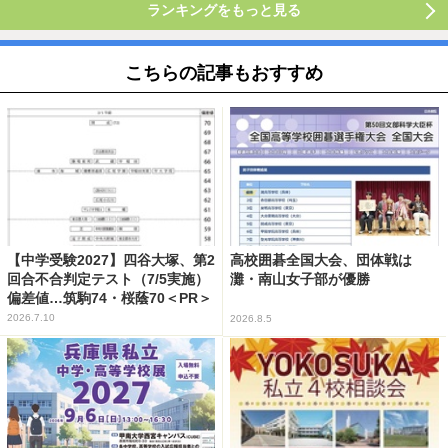
ランキングをもっと見る
こちらの記事もおすすめ
【中学受験2027】四谷大塚、第2
高校囲碁全国大会、団体戦は
回合不合判定テスト（7/5実施）
灘・南山女子部が優勝
偏差値…筑駒74・桜蔭70＜PR＞
2026.7.10
2026.8.5