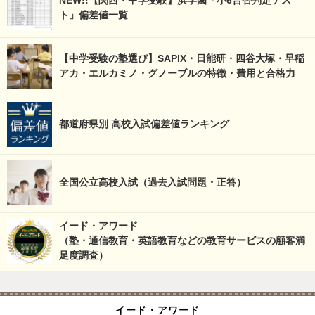
NEW!!【関西・中学受験】浜学園「小6合否判定テス
ト」偏差値一覧
【中学受験の塾選び】SAPIX・日能研・四谷大塚・早稲
アカ・エルカミノ・グノーブルの特徴・費用と合格力
都道府県別 高校入試偏差値ランキング
全国公立高校入試（過去入試問題・正答）
イード・アワード
（塾・通信教育・英語教育などの教育サービスの顧客満
足度調査）
イード・アワード