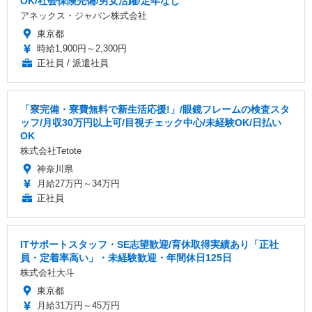
OK/社会保険完備/男女活躍/定年なし
アネックス・ジャパン株式会社
東京都
時給1,900円～2,300円
正社員 / 派遣社員
「寮完備・寮費無料で新生活応援!」/眼鏡フレームの検査スタ
ッフ/月収30万円以上可/目視チェック中心/未経験OK/日払い
OK
株式会社Tetote
神奈川県
月給27万円～34万円
正社員
ITサポートスタッフ・SE志望歓迎/育休取得実績あり「正社
員・定着率高い」・未経験歓迎・年間休日125日
株式会社大斗
東京都
月給31万円～45万円