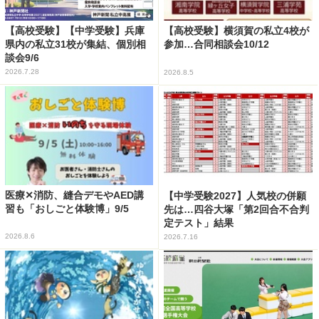
【高校受験】【中学受験】兵庫
【高校受験】横須賀の私立4校が
県内の私立31校が集結、個別相
参加…合同相談会10/12
談会9/6
2026.7.28
2026.8.5
医療✕消防、縫合デモやAED講
【中学受験2027】人気校の併願
習も「おしごと体験博」9/5
先は…四谷大塚「第2回合不合判
定テスト」結果
2026.8.6
2026.7.16