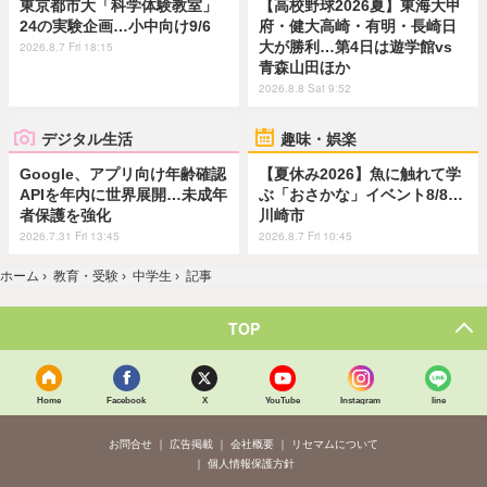
東京都市大「科学体験教室」
【高校野球2026夏】東海大甲
24の実験企画…小中向け9/6
府・健大高崎・有明・長崎日
大が勝利…第4日は遊学館vs
2026.8.7 Fri 18:15
青森山田ほか
2026.8.8 Sat 9:52
デジタル生活
趣味・娯楽
Google、アプリ向け年齢確認
【夏休み2026】魚に触れて学
APIを年内に世界展開…未成年
ぶ「おさかな」イベント8/8…
者保護を強化
川崎市
2026.7.31 Fri 13:45
2026.8.7 Fri 10:45
ホーム
›
教育・受験
›
中学生
›
記事
TOP
Home
Facebook
X
YouTube
Instagram
line
お問合せ
広告掲載
会社概要
リセマムについて
個人情報保護方針