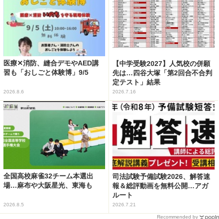
医療✕消防、縫合デモやAED講
【中学受験2027】人気校の併願
習も「おしごと体験博」9/5
先は…四谷大塚「第2回合不合判
定テスト」結果
2026.8.6
2026.7.16
全国高校麻雀32チーム本選出
司法試験予備試験2026、解答速
場…麻布や大阪星光、東海も
報＆総評動画を無料公開…アガ
ルート
2026.8.5
2026.7.21
Recommended by