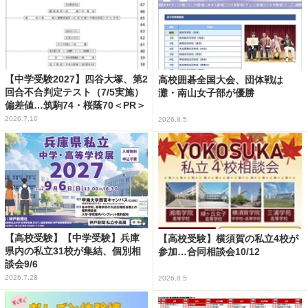
【中学受験2027】四谷大塚、第2
高校囲碁全国大会、団体戦は
回合不合判定テスト（7/5実施）
灘・南山女子部が優勝
偏差値…筑駒74・桜蔭70＜PR＞
2026.7.10
2026.8.5
【高校受験】【中学受験】兵庫
【高校受験】横須賀の私立4校が
県内の私立31校が集結、個別相
参加…合同相談会10/12
談会9/6
2026.7.28
2026.8.5