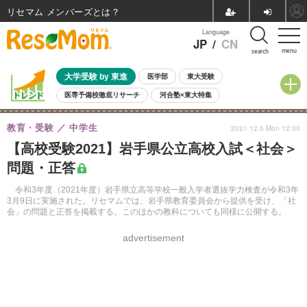
リセマム メンバーズ
Language
JP
/
CN
menu
search
大学受験 by 東進
医学部
東大受験
医専予備校徹底リサーチ
河合塾×東大特集
親子で考える大学選び
高校受験
中学受験
小学校受験
教育・受験
中学生
2021.12.6 Mon 12:00
共通テスト
夏休み
8月開催学校説明会・相談会
【高校受験2021】岩手県公立高校入試＜社会＞
8月開催イベント・WS
全国公立高校 過去問
人気記事
問題・正答
自由研究教材（小学生向け）
自由研究教材（中学生向け）
ランキング
令和3年度（2021年度）岩手県立高等学校一般入学者選抜学力検査が令和3年
3月9日に実施された。リセマムでは、岩手県教育委員会から提供を受け、「社
会」の問題と正答を掲載する。このほかの教科についても同様に公開する。
advertisement