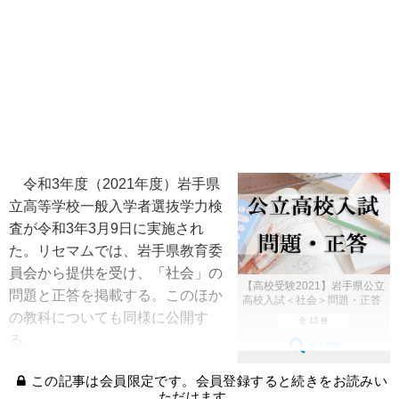
令和3年度（2021年度）岩手県
立高等学校一般入学者選抜学力検
査が令和3年3月9日に実施され
た。リセマムでは、岩手県教育委
員会から提供を受け、「社会」の
【高校受験2021】岩手県公立
問題と正答を掲載する。このほか
高校入試＜社会＞問題・正答
の教科についても同様に公開す
全 13 枚
る。
拡大写真
この記事は会員限定です。会員登録すると続きをお読みい
ただけます。