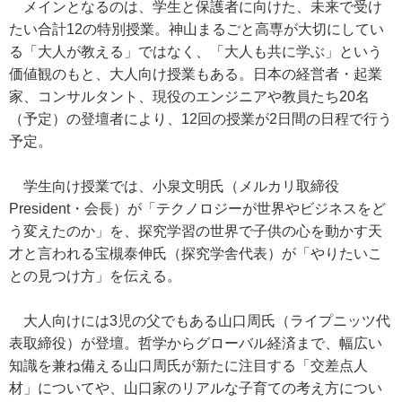
メインとなるのは、学生と保護者に向けた、未来で受け
たい合計12の特別授業。神山まるごと高専が大切にしてい
る「大人が教える」ではなく、「大人も共に学ぶ」という
価値観のもと、大人向け授業もある。日本の経営者・起業
家、コンサルタント、現役のエンジニアや教員たち20名
（予定）の登壇者により、12回の授業が2日間の日程で行う
予定。
学生向け授業では、小泉文明氏（メルカリ取締役
President・会長）が「テクノロジーが世界やビジネスをど
う変えたのか」を、探究学習の世界で子供の心を動かす天
才と言われる宝槻泰伸氏（探究学舎代表）が「やりたいこ
との見つけ方」を伝える。
大人向けには3児の父でもある山口周氏（ライプニッツ代
表取締役）が登壇。哲学からグローバル経済まで、幅広い
知識を兼ね備える山口周氏が新たに注目する「交差点人
材」についてや、山口家のリアルな子育ての考え方につい