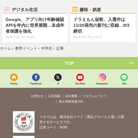
デジタル生活
趣味・娯楽
Google、アプリ向け年齢確認
ドラえもん短歌、入選作は
APIを年内に世界展開…未成年
11/20発売の新刊に収録…9/3
者保護を強化
締切
2026.7.31 Fri 13:45
2026.8.6 Thu 15:15
ホーム
›
教育イベント
›
中学生
›
記事
TOP
Home
Facebook
X
YouTube
Instagram
line
お問合せ
広告掲載
会社概要
リセマムについて
個人情報保護方針
リセマムは、株式会社イード（東証グロース上場）の運
営するサービスです。
証券コード：6038