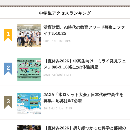
中学生アクセスランキング
活育財団、AI時代の教育アワード募集…ファ
イナル10/25
2026.7.30 Thu 13:15
【夏休み2026】中高生向け「ミライ発見フェ
ス」8/8-9…60以上の体験講座
2026.7.8 Wed 11:15
JAXA「水ロケット大会」日本代表中高生を
募集…応募は6/7必着
2019.4.16 Tue 17:15
【夏休み2026】折り紙つかった科学と芸術の