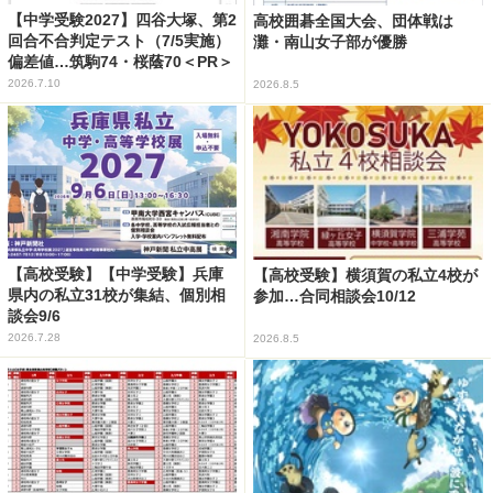
【中学受験2027】四谷大塚、第2
高校囲碁全国大会、団体戦は
回合不合判定テスト（7/5実施）
灘・南山女子部が優勝
偏差値…筑駒74・桜蔭70＜PR＞
2026.7.10
2026.8.5
【高校受験】【中学受験】兵庫
【高校受験】横須賀の私立4校が
県内の私立31校が集結、個別相
参加…合同相談会10/12
談会9/6
2026.7.28
2026.8.5