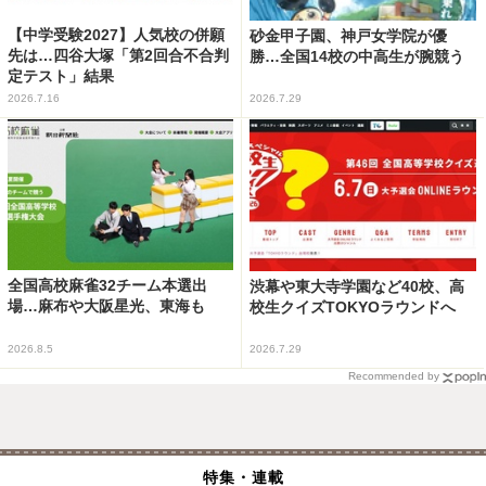
【中学受験2027】人気校の併願
砂金甲子園、神戸女学院が優
先は…四谷大塚「第2回合不合判
勝…全国14校の中高生が腕競う
定テスト」結果
2026.7.16
2026.7.29
全国高校麻雀32チーム本選出
渋幕や東大寺学園など40校、高
場…麻布や大阪星光、東海も
校生クイズTOKYOラウンドへ
2026.8.5
2026.7.29
Recommended by
特集・連載