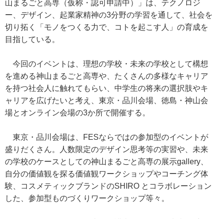
山まるごと高専（仮称・認可申請中）」は、テクノロジ
ー、デザイン、起業家精神の3分野の学習を通して、社会を
切り拓く「モノをつくる力で、コトを起こす人」の育成を
目指している。
今回のイベントは、理想の学校・未来の学校として構想
を進める神山まるごと高専や、たくさんの多様なキャリア
を持つ社会人に触れてもらい、中学生の将来の選択肢やキ
ャリアを広げたいと考え、東京・品川会場、徳島・神山会
場とオンライン会場の3か所で開催する。
東京・品川会場は、FESならではの参加型のイベントが
盛りだくさん。人数限定のデザイン思考等の実習や、未来
の学校のケースとしての神山まるごと高専の展示gallery、
自分の価値観を探る価値観ワークショップやコーチング体
験、コスメティックブランドのSHIRO とコラボレーション
した、参加型ものづくりワークショップ等々。