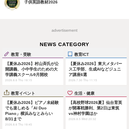
子供英語教材2026
advertisement
NEWS CATEGORY
教育・受験
教育ICT
【夏休み2026】村山斉氏が公
【夏休み2026】東大メタバー
開講義、小中学生のための大
ス工学部、生成AIなどジュニ
学講義スクール9月開校
ア講座6選
2026.8.6 Thu 19:15
2026.7.30 Thu 11:15
教育イベント
生活・健康
【夏休み2026】ピアノ未経験
【高校野球2026夏】仙台育英
でも楽しめる「AI Duo
が開幕戦勝利、第2日は東筑
Piano」横浜みなとみらい
vs神村学園ほか
8/31まで
2026.8.5 Wed 20:32
2026.8.6 Thu 19:45