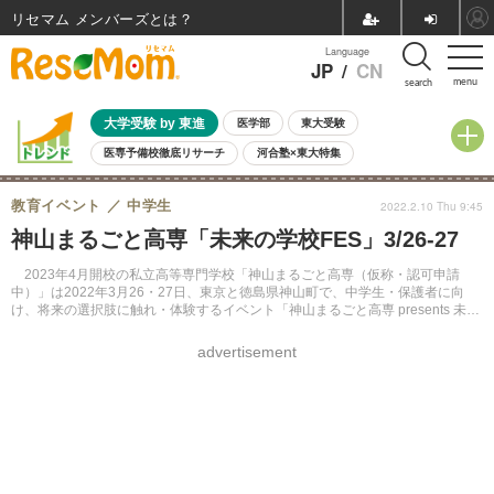
リセマム メンバーズ
Language
JP
/
CN
menu
search
大学受験 by 東進
医学部
東大受験
医専予備校徹底リサーチ
河合塾×東大特集
親子で考える大学選び
高校受験
中学受験
小学校受験
教育イベント
中学生
2022.2.10 Thu 9:45
共通テスト
夏休み
8月開催学校説明会・相談会
神山まるごと高専「未来の学校FES」3/26-27
8月開催イベント・WS
全国公立高校 過去問
人気記事
自由研究教材（小学生向け）
自由研究教材（中学生向け）
ランキング
2023年4月開校の私立高等専門学校「神山まるごと高専（仮称・認可申請
中）」は2022年3月26・27日、東京と徳島県神山町で、中学生・保護者に向
け、将来の選択肢に触れ・体験するイベント「神山まるごと高専 presents 未来
の学校FES」を、開催する。オンライン中継も行う。
advertisement