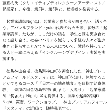
藤直樹氏（クリエイティブディレクター／アーティスト／
起業家）。今後、第2弾、第3弾と、登壇者を発表する。
起業家講師Nightは、起業家と参加者が向き合い、語り合
う。アパレルブランド・yutori代表の片石氏等、多数の「起
業家講師」たちが、ここだけの話を、学生と膝を突き合わ
せて語り合う。社会のバリアを減らして多様な人々が生き
生きと暮らすことができる未来について、障碍を持ってい
る人と一緒に考える「インクルーシブデザイン」実習を実
施する。
徳島神山会場、徳島県神山町を舞台にした「神山プレミ
アムフィールドスタディ」は、神山町を知り、体験するこ
とができるコース「『日本一の地産地食』を目指す給食体
験」「奇跡の田舎徳島県神山町まち・人巡り」「起業家講
師『焚き火』Night」等を提供する。授業や起業家講師
Night、実習、ワークショップ、「神山プレミアムフィール
ドスタディ」の詳細は、随時発表する。