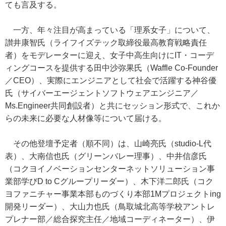
ても言及する。
一方、年々注目が高まっている「理系女子」について、
讃井康智氏（ライフイズテック取締役最高教育戦略責任
者）をモデレーターに迎え、女子中高生向けにIT・コーデ
ィングコースを提供する田中沙弥果氏（Waffle Co-Founder
／CEO）、実際にエンジニアとして社会で活躍する神谷優
氏（サイバーエージェントソフトウェアエンジニア／
Ms.Engineer共同創設者）と共にセッション形式で、これか
らの未来に必要な人材像等について届ける。
その他登壇予定者（順不同）は、山崎亮氏（studio-L代
表）、大南信也氏（グリーンバレー理事）、中井信彦氏
（コクヨイノベーションセンターネットソリューション事
業部学びD to Cグループリーダー）、木下洋二郎氏（コク
ヨファニチャー事業本部ものづくり本部1Mプロジェクトing
開発リーダー）、大山力也氏（鳥取城北高等学校アントレ
プレナー部／総合探究主任／地域コーディネーター）、伊