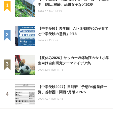
学」8/8…桜蔭、品川女子など10校
2026.8.3 Mon 10:15
【中学受験】希学園「AI・SNS時代の子育て
と中学受験の意義」9/18
2026.8.7 Fri 9:45
【夏休み2026】サッカーW杯熱狂の今！小学
生向け自由研究テーマアイデア集
2026.6.15 Mon 11:15
【中学受験2027】日能研「予想R4偏差値一
覧」首都圏・関西7月版＜PR＞
2026.7.27 Mon 13:46