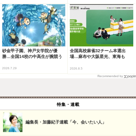
砂金甲子園、神戸女学院が優
全国高校麻雀32チーム本選出
勝…全国14校の中高生が腕競う
場…麻布や大阪星光、東海も
2026.7.29
2026.8.5
Recommended by
特集・連載
編集長・加藤紀子連載「今、会いたい人」