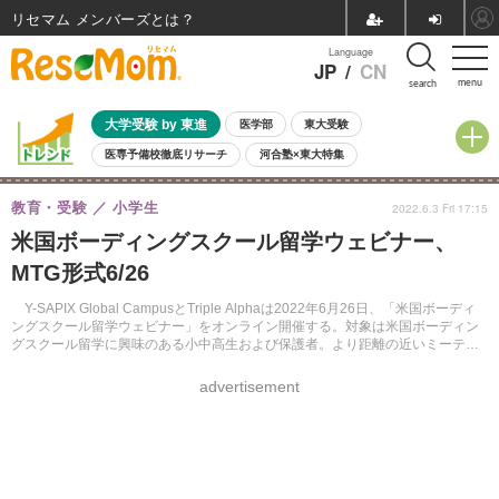
リセマム メンバーズ
Language
JP
/
CN
menu
search
大学受験 by 東進
医学部
東大受験
医専予備校徹底リサーチ
河合塾×東大特集
親子で考える大学選び
高校受験
中学受験
小学校受験
教育・受験
小学生
2022.6.3 Fri 17:15
共通テスト
夏休み
8月開催学校説明会・相談会
米国ボーディングスクール留学ウェビナー、
8月開催イベント・WS
全国公立高校 過去問
人気記事
MTG形式6/26
自由研究教材（小学生向け）
自由研究教材（中学生向け）
ランキング
Y-SAPIX Global CampusとTriple Alphaは2022年6月26日、「米国ボーディ
ングスクール留学ウェビナー」をオンライン開催する。対象は米国ボーディン
グスクール留学に興味のある小中高生および保護者。より距離の近いミーティ
ング形式で実施する。参加無料、事前申込制。
advertisement