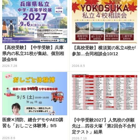
【高校受験】【中学受験】兵庫
【高校受験】横須賀の私立4校が
県内の私立31校が集結、個別相
参加…合同相談会10/12
談会9/6
2026.7.28
2026.8.5
医療✕消防、縫合デモやAED講
【中学受験2027】人気校の併願
習も「おしごと体験博」9/5
先は…四谷大塚「第2回合不合判
定テスト」結果
2026.8.6
2026.7.16