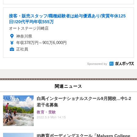
接客・販売スタッフ/職種経験者は給与優遇あり/実質年休125
日!/20代平均年収555万
オートステージ川崎店
神奈川県
年収378万円～901万6,000円
正社員
Sponsored by
関連ニュース
白馬インターナショナルスクール9月開校…中1-2
若干名募集
教育・受験
2022.5.9 Mon 14:15
IB教育ボーディングスクール「Malvern College