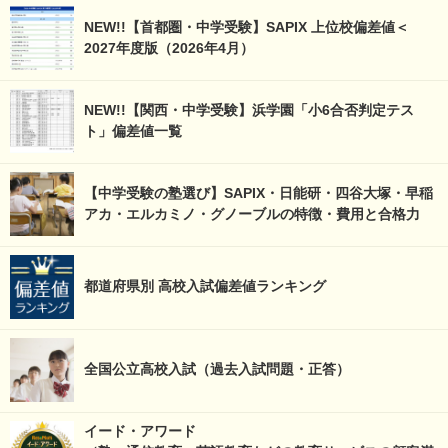
NEW!!【首都圏・中学受験】SAPIX 上位校偏差値＜
2027年度版（2026年4月）
NEW!!【関西・中学受験】浜学園「小6合否判定テス
ト」偏差値一覧
【中学受験の塾選び】SAPIX・日能研・四谷大塚・早稲
アカ・エルカミノ・グノーブルの特徴・費用と合格力
都道府県別 高校入試偏差値ランキング
全国公立高校入試（過去入試問題・正答）
イード・アワード