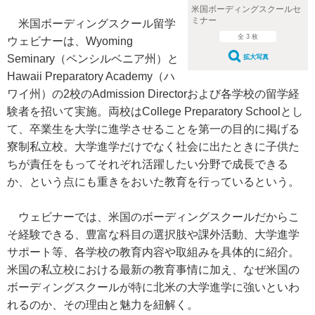
米国ボーディングスクールセ
ミナー
米国ボーディングスクール留学
全 3 枚
ウェビナーは、Wyoming
Seminary（ペンシルベニア州）と
拡大写真
Hawaii Preparatory Academy（ハ
ワイ州）の2校のAdmission Directorおよび各学校の留学経
験者を招いて実施。両校はCollege Preparatory Schoolとし
て、卒業生を大学に進学させることを第一の目的に掲げる
寮制私立校。大学進学だけでなく社会に出たときに子供た
ちが責任をもってそれぞれ活躍したい分野で成長できる
か、という点にも重きをおいた教育を行っているという。
ウェビナーでは、米国のボーディングスクールだからこ
そ経験できる、豊富な科目の選択肢や課外活動、大学進学
サポート等、各学校の教育内容や取組みを具体的に紹介。
米国の私立校における最新の教育事情に加え、なぜ米国の
ボーディングスクールが特に北米の大学進学に強いといわ
れるのか、その理由と魅力を紐解く。