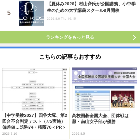
【夏休み2026】村山斉氏が公開講義、小中学
生のための大学講義スクール9月開校
2026.8.6 Thu 19:15
ランキングをもっと見る
こちらの記事もおすすめ
【中学受験2027】四谷大塚、第2
高校囲碁全国大会、団体戦は
回合不合判定テスト（7/5実施）
灘・南山女子部が優勝
偏差値…筑駒74・桜蔭70＜PR＞
2026.7.10
2026.8.5