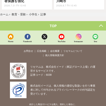
者保護を強化
川崎市
2026.7.31 Fri 13:45
2026.8.7 Fri 10:45
ホーム
›
教育・受験
›
小学生
›
記事
TOP
Home
Facebook
X
YouTube
Instagram
line
お問合せ
広告掲載
会社概要
リセマムについて
個人情報保護方針
リセマムは、株式会社イード（東証グロース上場）の運
営するサービスです。
証券コード：6038
株式会社イードは、個人情報の適切な取扱いを行う事業
者に対して付与されるプライバシーマークの付与認定を
受けています。
紹介した商品/サービスを購入、契約した場合に、