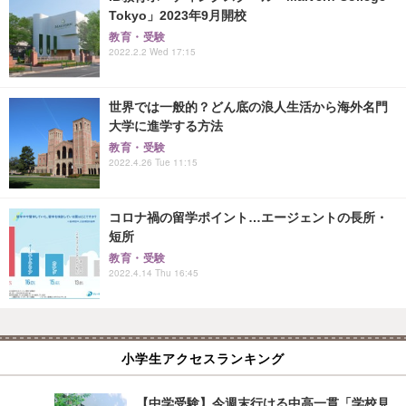
Tokyo」2023年9月開校
教育・受験
2022.2.2 Wed 17:15
世界では一般的？どん底の浪人生活から海外名門
大学に進学する方法
教育・受験
2022.4.26 Tue 11:15
コロナ禍の留学ポイント…エージェントの長所・
短所
教育・受験
2022.4.14 Thu 16:45
小学生アクセスランキング
【中学受験】今週末行ける中高一貫「学校見