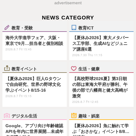
advertisement
NEWS CATEGORY
教育・受験
教育ICT
海外大学進学フェア、大阪・
【夏休み2026】東大メタバー
東京で9月…担当者と個別相談
ス工学部、生成AIなどジュニ
ア講座6選
2026.8.7 Fri 15:45
2026.7.30 Thu 11:15
教育イベント
生活・健康
【夏休み2026】巨人Gタウン
【高校野球2026夏】第3日朝
で自由研究、世界の野球文化
の部は東海大甲府が勝利、午
学ぶイベント8/15-16
後の部で八幡商と健大高崎が
激突
2026.8.7 Fri 15:15
2026.8.7 Fri 12:45
デジタル生活
趣味・娯楽
Google、アプリ向け年齢確認
【夏休み2026】魚に触れて学
APIを年内に世界展開…未成年
ぶ「おさかな」イベント8/8…