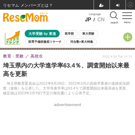
リセマム メンバーズ
Language
JP
/
CN
menu
search
大学受験 by 東進
医学部
東大受験
医専予備校徹底リサーチ
河合塾×東大特集
親子で考える大学選び
高校受験
中学受験
小学校受験
教育・受験
高校生
2022.8.30 Tue 14:15
共通テスト
夏休み
8月開催学校説明会・相談会
埼玉県内の大学進学率63.4％、調査開始以来最
8月開催イベント・WS
全国公立高校 過去問
人気記事
高を更新
自由研究教材（小学生向け）
自由研究教材（中学生向け）
ランキング
埼玉県教育委員会は2022年8月29日、2022年3月の高校卒業者の進路状況調
査（速報）を公表した。大学等進学率は63.4％で調査開始以来最高値を更新。
確定値は2023年3月刊行予定の報告書により公表予定。
advertisement