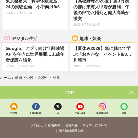
東京都市大「科学体験教室」
【高校野球2026夏】第3日朝
24の実験企画…小中向け9/6
の部は東海大甲府が勝利、午
後の部で八幡商と健大高崎が
2026.8.7 Fri 18:15
激突
2026.8.7 Fri 12:45
デジタル生活
趣味・娯楽
Google、アプリ向け年齢確認
【夏休み2026】魚に触れて学
APIを年内に世界展開…未成年
ぶ「おさかな」イベント8/8…
者保護を強化
川崎市
2026.7.31 Fri 13:45
2026.8.7 Fri 10:45
ホーム
›
教育・受験
›
高校生
›
記事
TOP
Home
Facebook
X
YouTube
Instagram
line
お問合せ
広告掲載
会社概要
リセマムについて
個人情報保護方針