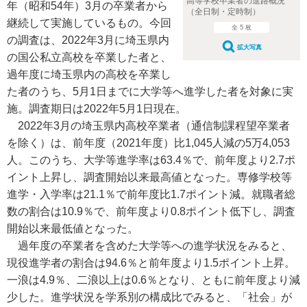
高等学校卒業者の進路概況
年（昭和54年）3月の卒業者から
（全日制・定時制）
継続して実施しているもの。今回
全 5 枚
の調査は、2022年3月に埼玉県内
拡大写真
の国公私立高校を卒業した者と、
過年度に埼玉県内の高校を卒業し
た者のうち、5月1日までに大学等へ進学した者を対象に実
施。調査期日は2022年5月1日現在。
2022年3月の埼玉県内高校卒業者（通信制課程望卒業者
を除く）は、前年度（2021年度）比1,045人減の5万4,053
人。このうち、大学等進学率は63.4％で、前年度より2.7ポ
イント上昇し、調査開始以来最高値となった。専修学校等
進学・入学率は21.1％で前年度比1.7ポイント減。就職者総
数の割合は10.9％で、前年度より0.8ポイント低下し、調査
開始以来最低値となった。
過年度の卒業者を含めた大学等への進学状況をみると、
現役進学者の割合は94.6％と前年度より1.5ポイント上昇。
一浪は4.9％、二浪以上は0.6％となり、ともに前年度より減
少した。進学状況を学系別の構成比でみると、「社会」が