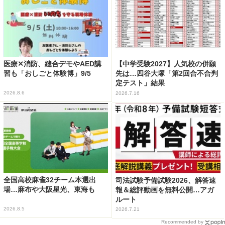
医療✕消防、縫合デモやAED講
【中学受験2027】人気校の併願
習も「おしごと体験博」9/5
先は…四谷大塚「第2回合不合判
定テスト」結果
2026.8.6
2026.7.16
全国高校麻雀32チーム本選出
司法試験予備試験2026、解答速
場…麻布や大阪星光、東海も
報＆総評動画を無料公開…アガ
ルート
2026.8.5
2026.7.21
Recommended by