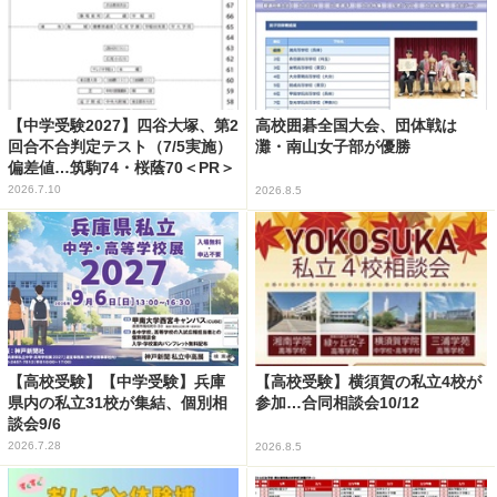
【中学受験2027】四谷大塚、第2
高校囲碁全国大会、団体戦は
回合不合判定テスト（7/5実施）
灘・南山女子部が優勝
偏差値…筑駒74・桜蔭70＜PR＞
2026.7.10
2026.8.5
【高校受験】【中学受験】兵庫
【高校受験】横須賀の私立4校が
県内の私立31校が集結、個別相
参加…合同相談会10/12
談会9/6
2026.7.28
2026.8.5