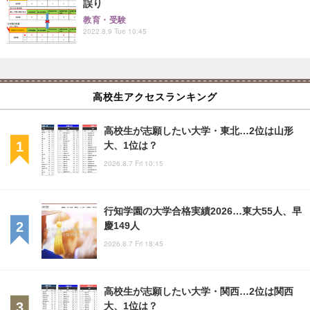
誤り
教育・受験
2022.8.9 Tue 10:45
高校生アクセスランキング
高校生が志願したい大学・東北…2位は山形
大、1位は？
2026.8.7 Fri 10:15
行知学園の大学合格実績2026…東大55人、早
慶149人
2026.8.7 Fri 18:45
高校生が志願したい大学・関西…2位は関西
大、1位は？