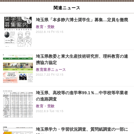
関連ニュース
埼玉県「本多静六博士奨学生」募集…定員を撤廃
教育・受験
2022.8.19 Fri 15:15
埼玉県教委と東大生産技術研究所、理科教育の連
携協力協定
教育業界ニュース
2022.7.22 Fri 12:15
埼玉県、高校等の進学率99.1％…中学校等卒業者
の進路調査
教育・受験
2022.8.9 Tue 16:15
埼玉県学力・学習状況調査、質問紙調査の一部に