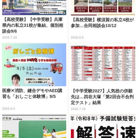
【高校受験】【中学受験】兵庫
【高校受験】横須賀の私立4校が
県内の私立31校が集結、個別相
参加…合同相談会10/12
談会9/6
2026.7.28
2026.8.5
医療✕消防、縫合デモやAED講
【中学受験2027】人気校の併願
習も「おしごと体験博」9/5
先は…四谷大塚「第2回合不合判
定テスト」結果
2026.8.6
2026.7.16