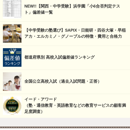
NEW!!【関西・中学受験】浜学園「小6合否判定テス
ト」偏差値一覧
【中学受験の塾選び】SAPIX・日能研・四谷大塚・早稲
アカ・エルカミノ・グノーブルの特徴・費用と合格力
都道府県別 高校入試偏差値ランキング
全国公立高校入試（過去入試問題・正答）
イード・アワード
（塾・通信教育・英語教育などの教育サービスの顧客満
足度調査）