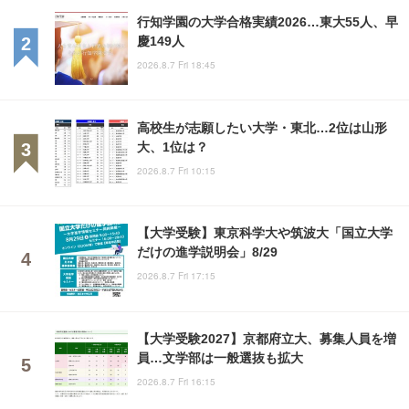
行知学園の大学合格実績2026…東大55人、早
慶149人
2026.8.7 Fri 18:45
高校生が志願したい大学・東北…2位は山形
大、1位は？
2026.8.7 Fri 10:15
【大学受験】東京科学大や筑波大「国立大学
だけの進学説明会」8/29
2026.8.7 Fri 17:15
【大学受験2027】京都府立大、募集人員を増
員…文学部は一般選抜も拡大
2026.8.7 Fri 16:15