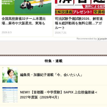
全国高校麻雀32チーム本選出
司法試験予備試験2026、解答速
場…麻布や大阪星光、東海も
報＆総評動画を無料公開…アガ
ルート
2026.8.5
2026.7.21
Recommended by
特集・連載
編集長・加藤紀子連載「今、会いたい人」
NEW!!【首都圏・中学受験】SAPIX 上位校偏差値＜
2027年度版（2026年4月）