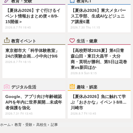
教育・受験
教育ICT
【夏休み2026】すぐ行けるイ
【夏休み2026】東大メタバー
ベント情報おまとめ便＜8/9-
ス工学部、生成AIなどジュニ
15開催＞
ア講座6選
2026.8.7 Fri 19:45
2026.7.30 Thu 11:15
教育イベント
生活・健康
東京都市大「科学体験教室」
【高校野球2026夏】第4日青
24の実験企画…小中向け9/6
森山田・東日大昌平・大分
商・英明が勝利、第5日は花巻
2026.8.7 Fri 18:15
東vs新田ほか
2026.8.9 Sun 9:15
デジタル生活
趣味・娯楽
Google、アプリ向け年齢確認
【夏休み2026】魚に触れて学
APIを年内に世界展開…未成年
ぶ「おさかな」イベント8/8…
者保護を強化
川崎市
2026.7.31 Fri 13:45
2026.8.7 Fri 10:45
ホーム
›
教育・受験
›
高校生
›
記事