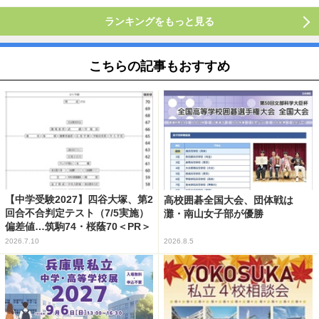
ランキングをもっと見る
こちらの記事もおすすめ
【中学受験2027】四谷大塚、第2
高校囲碁全国大会、団体戦は
回合不合判定テスト（7/5実施）
灘・南山女子部が優勝
偏差値…筑駒74・桜蔭70＜PR＞
2026.7.10
2026.8.5