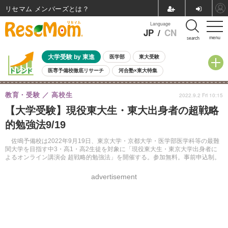
リセマム メンバーズ
Language
JP
/
CN
menu
search
大学受験 by 東進
医学部
東大受験
医専予備校徹底リサーチ
河合塾×東大特集
親子で考える大学選び
高校受験
中学受験
小学校受験
教育・受験
高校生
2022.9.2 Fri 10:15
共通テスト
夏休み
8月開催学校説明会・相談会
【大学受験】現役東大生・東大出身者の超戦略
8月開催イベント・WS
全国公立高校 過去問
人気記事
的勉強法9/19
自由研究教材（小学生向け）
自由研究教材（中学生向け）
ランキング
佐鳴予備校は2022年9月19日、東京大学・京都大学・医学部医学科等の最難
関大学を目指す中3・高1・高2生徒を対象に「現役東大生・東京大学出身者に
よるオンライン講演会 超戦略的勉強法」を開催する。参加無料。事前申込制。
advertisement