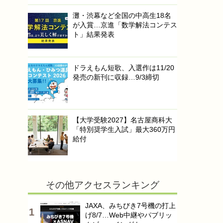
灘・渋幕など全国の中高生18名
が入賞…京進「数学解法コンテス
ト」結果発表
ドラえもん短歌、入選作は11/20
発売の新刊に収録…9/3締切
【大学受験2027】名古屋商科大
「特別奨学生入試」最大360万円
給付
その他アクセスランキング
JAXA、みちびき7号機の打上
げ8/7…Web中継やパブリッ