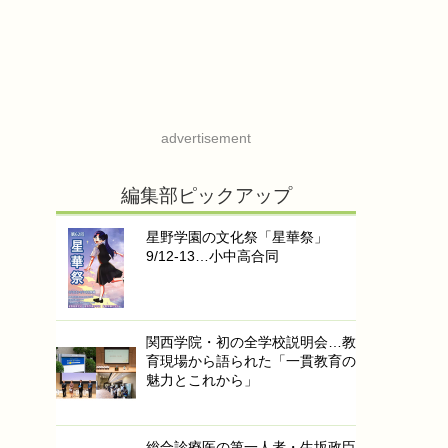
advertisement
編集部ピックアップ
星野学園の文化祭「星華祭」
9/12-13…小中高合同
関西学院・初の全学校説明会…教
育現場から語られた「一貫教育の
魅力とこれから」
総合診療医の第一人者・生坂政臣