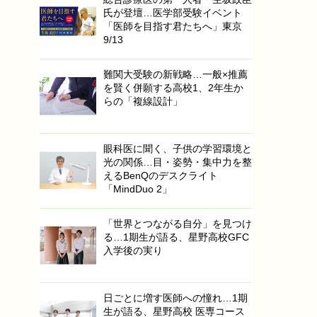
氏が登壇…医学部受験イベント
「医師を目指す君たちへ」東京
9/13
難関大受験の新戦略…一般×推薦
を賢く併願する高校1、2年生か
らの「複線設計」
眼科医に聞く、子供の学習環境と
光の関係…目・姿勢・集中力を整
えるBenQのデスクライト
「MindDuo 2」
「世界とつながる自分」を見つけ
る…1期生が語る、星野高校GFC
入学後の実り
日ごとに増す医師への憧れ…1期
生が語る、星野高校 医専コース