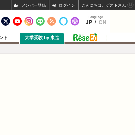
ログイン
こんにちは、ゲストさん
Language
JP
/
CN
ント
大学受験 by 東進