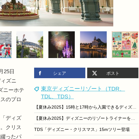
月25日
シェア
ポスト
ディズニ
東京ディズニーリゾート（TDR、
ズニーホテ
TDL、TDS）
マスのプロ
【夏休み2025】15時と17時から入園できるディズニーのパスポート、夏季限定で毎日利用可能に
、「ディズ
【夏休み2025】ディズニーのリゾートライナーを貸切…親子で夏の思い出写真撮影も
る。クリス
TDS「ディズニー・クリスマス」15mツリー登場
を綴ったパ