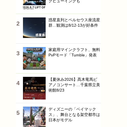
クビューイングも
惑星直列とペルセウス座流星
群…観測は8/12-13が好条件
家庭用マインクラフト、無料
PvPモード「Tumble」発表
【夏休み2026】髙木竜馬ピ
アノコンサート…千葉県立美
術館8/23
ディズニーの「ベイマック
ス」、舞台となる架空都市は
日本がモデル