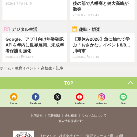
後の部で八幡商と健大高崎が
2026.8.7 Fri 18:15
激突
2026.8.7 Fri 12:45
デジタル生活
趣味・娯楽
Google、アプリ向け年齢確認
【夏休み2026】魚に触れて学
APIを年内に世界展開…未成年
ぶ「おさかな」イベント8/8…
者保護を強化
川崎市
2026.7.31 Fri 13:45
2026.8.7 Fri 10:45
ホーム
›
教育イベント
›
高校生
›
記事
TOP
Home
Facebook
X
YouTube
Instagram
line
お問合せ
広告掲載
会社概要
リセマムについて
個人情報保護方針
リセマムは、株式会社イード（東証グロース上場）の運