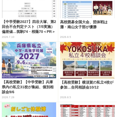
【中学受験2027】四谷大塚、第2
高校囲碁全国大会、団体戦は
回合不合判定テスト（7/5実施）
灘・南山女子部が優勝
偏差値…筑駒74・桜蔭70＜PR＞
2026.7.10
2026.8.5
【高校受験】【中学受験】兵庫
【高校受験】横須賀の私立4校が
県内の私立31校が集結、個別相
参加…合同相談会10/12
談会9/6
2026.7.28
2026.8.5