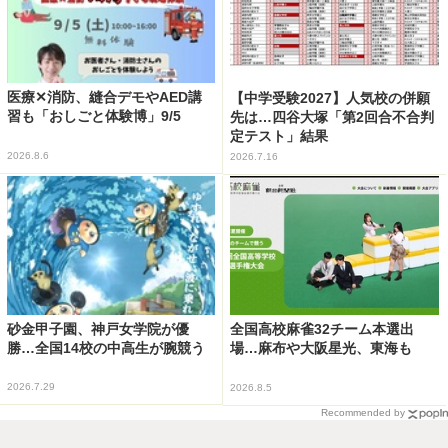
医療✕消防、縫合デモやAED講
【中学受験2027】人気校の併願
習も「おしごと体験博」9/5
先は…四谷大塚「第2回合不合判
定テスト」結果
2026.8.6
2026.7.16
砂金甲子園、神戸女学院が優
全国高校麻雀32チーム本選出
勝…全国14校の中高生が腕競う
場…麻布や大阪星光、東海も
2026.7.29
2026.8.5
Recommended by