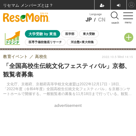
リセマム メンバーズ
Language
JP
/
CN
menu
search
大学受験 by 東進
医学部
東大受験
医専予備校徹底リサーチ
河合塾×東大特集
親子で考える大学選び
高校受験
中学受験
小学校受験
教育イベント
高校生
2022.10.5 Wed 14:15
共通テスト
夏休み
8月開催学校説明会・相談会
「全国高校生伝統文化フェスティバル」京都、
8月開催イベント・WS
全国公立高校 過去問
人気記事
観覧者募集
自由研究教材（小学生向け）
自由研究教材（中学生向け）
ランキング
文化庁、京都府、京都府高等学校文化連盟は2022年12月17日・18日、
「2022年度（令和4年度）全国高校生伝統文化フェスティバル」を京都コンサ
ートホールで開催する。一般観覧者の募集を11月18日まで行っている。観覧は
無料。
advertisement