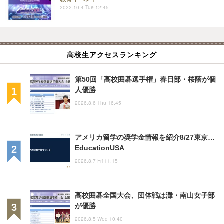
2022.10.4 Tue 12:45
高校生アクセスランキング
第50回「高校囲碁選手権」春日部・桜蔭が個
人優勝
2026.8.6 Thu 16:45
アメリカ留学の奨学金情報を紹介8/27東京…
EducationUSA
2026.8.7 Fri 11:15
高校囲碁全国大会、団体戦は灘・南山女子部
が優勝
2026.8.5 Wed 10:40