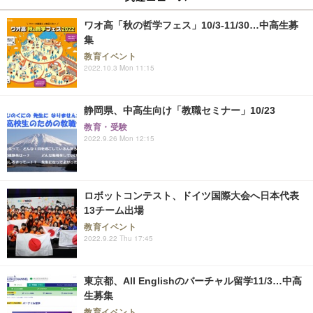
ワオ高「秋の哲学フェス」10/3-11/30…中高生募
集
教育イベント
2022.10.3 Mon 11:15
静岡県、中高生向け「教職セミナー」10/23
教育・受験
2022.9.26 Mon 12:15
ロボットコンテスト、ドイツ国際大会へ日本代表
13チーム出場
教育イベント
2022.9.22 Thu 17:45
東京都、All Englishのバーチャル留学11/3…中高
生募集
教育イベント