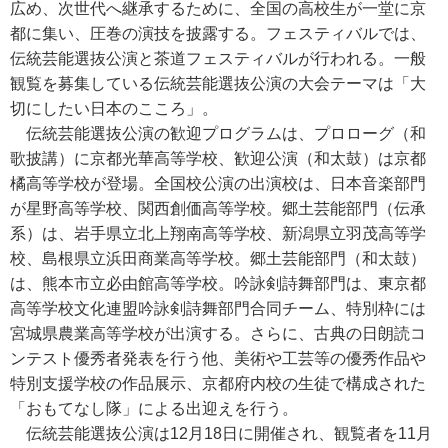
広め、次世代へ継承するために、全国の高校生が一堂に京
都に集い、圧巻の演技を披露する。フェスティバルでは、
伝統芸能選抜公演と茶道フェスティバルが行われる。一般
観覧を募集している伝統芸能選抜公演の大会テーマは「大
切にしたい日本のこころ」。
伝統芸能選抜公演の歓迎プログラムは、プロローグ（和
歌披講）に京都光華高等学校、歓迎公演（和太鼓）は京都
橘高等学校が登場。全国校公演の出演校は、日本音楽部門
が星野高等学校、関西創価高等学校。郷土芸能部門（伝承
系）は、岩手県立北上翔南高等学校、新潟県立羽茂高等学
校、島根県立浜田商業高等学校。郷土芸能部門（和太鼓）
は、熊本市立必由館高等学校。吟詠剣詩舞部門は、東京都
高等学校文化連盟吟詠剣詩舞部門合同チーム、特別枠には
宮城県農業高等学校が出演する。さらに、古典の日朗読コ
ンテスト優秀者発表を行う他、美術や工芸等の優秀作品や
特別支援学校の作品展示、京都府内校の生徒で構成された
「おもてなし隊」による出迎えを行う。
伝統芸能選抜公演は12月18日に開催され、観覧者を11月