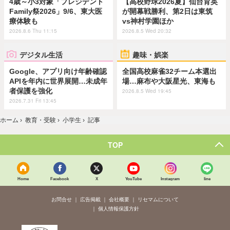
4歳～小3対象「プレジデント
【高校野球2026夏】仙台育英
Family祭2026」9/6、東大医
が開幕戦勝利、第2日は東筑
療体験も
vs神村学園ほか
2026.8.6 Thu 11:15
2026.8.5 Wed 20:32
デジタル生活
趣味・娯楽
Google、アプリ向け年齢確認
全国高校麻雀32チーム本選出
APIを年内に世界展開…未成年
場…麻布や大阪星光、東海も
者保護を強化
2026.8.5 Wed 19:45
2026.7.31 Fri 13:45
ホーム
›
教育・受験
›
小学生
›
記事
TOP
Home
Facebook
X
YouTube
Instagram
line
お問合せ
広告掲載
会社概要
リセマムについて
個人情報保護方針