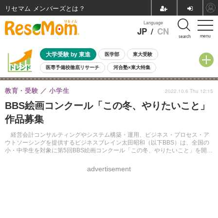
リセマム メンバーズ
Language
JP
/
CN
menu
search
大学受験 by 東進
医学部
東大受験
医専予備校徹底リサーチ
河合塾×東大特集
親子で考える大学選び
高校受験
中学受験
小学校受験
教育・受験
小学生
2022.10.6 Thu 12:15
共通テスト
夏休み
8月開催学校説明会・相談会
BBS絵画コンクール「この冬、やりたいこと」
8月開催イベント・WS
全国公立高校 過去問
人気記事
作品募集
自由研究教材（小学生向け）
自由研究教材（中学生向け）
ランキング
経営会計コンサルティングやシステム構築・運用、ビジネス・プロセス・ア
ウトソーシングを提供するビジネスブレイン太田昭和（以下BBS）は、全国の
小・中学生を対象に第5回BBS絵画コンクール「この冬、やりたいこと」を開催
する。
advertisement