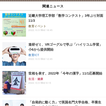
関連ニュース
近畿大学理工学部「数学コンテスト」3年ぶり対面
11/3
教育イベント
2022.10.5 Wed 18:45
進研ゼミ、VRゴーグルで学ぶ「ハイリコム学習」
小6から提供開始
教育ICT
2022.10.5 Wed 12:45
世相を表す、2022年「今年の漢字」11/1応募開始
生活・健康
2022.10.5 Wed 9:15
「自発的に動く力」で英国名門大学合格、卒業生