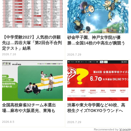
【中学受験2027】人気校の併願
砂金甲子園、神戸女学院が優
先は…四谷大塚「第2回合不合判
勝…全国14校の中高生が腕競う
定テスト」結果
2026.7.16
2026.7.29
全国高校麻雀32チーム本選出
渋幕や東大寺学園など40校、高
場…麻布や大阪星光、東海も
校生クイズTOKYOラウンドへ
2026.8.5
2026.7.29
Recommended by