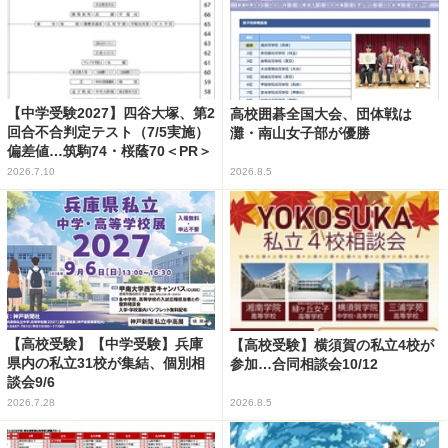
【中学受験2027】四谷大塚、第2
高校囲碁全国大会、団体戦は
回合不合判定テスト（7/5実施）
灘・南山女子部が優勝
偏差値…筑駒74・桜蔭70＜PR＞
2026.7.10
2026.8.5
【高校受験】【中学受験】兵庫
【高校受験】横須賀の私立4校が
県内の私立31校が集結、個別相
参加…合同相談会10/12
談会9/6
2026.7.28
2026.8.5