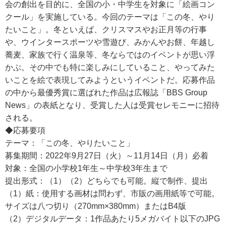
会の創出を目的に、全国の小・中学生を対象に「絵画コン
クール」を実施している。今回のテーマは「この冬、やり
たいこと」。冬といえば、クリスマスやお正月等の行事
や、ウインタースポーツや雪遊び、みかんやお餅、年越し
蕎麦、家族で行く温泉等、冬ならではのイベントが思い浮
かぶ。その中でも特に楽しみにしていること、やってみた
いことを絵で表現してみようというイベントだ。応募作品
の中から最優秀賞に選ばれた作品は広報誌「BBS Group
News」の表紙となり、受賞した人は受賞セレモニーに招待
される。
◆応募要項
テーマ：「この冬、やりたいこと」
募集期間：2022年9月27日（火）～11月14日（月）必着
対象：全国の小学校1年生～中学校3年生まで
提出形式：（1）（2）どちらでも可能。縦で制作、提出
（1）紙：使用する画材は問わず、市販の画用紙等で可能。
サイズは八つ切り（270mm×380mm）またはB4版
（2）デジタルデータ：1作品あたり5メガバイト以下のJPG