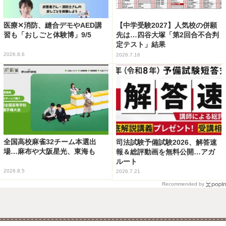
医療✕消防、縫合デモやAED講
【中学受験2027】人気校の併願
習も「おしごと体験博」9/5
先は…四谷大塚「第2回合不合判
定テスト」結果
2026.8.6
2026.7.16
全国高校麻雀32チーム本選出
司法試験予備試験2026、解答速
場…麻布や大阪星光、東海も
報＆総評動画を無料公開…アガ
ルート
2026.8.5
2026.7.21
Recommended by