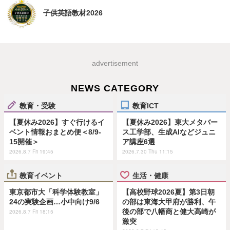
子供英語教材2026
advertisement
NEWS CATEGORY
教育・受験
教育ICT
【夏休み2026】すぐ行けるイ
【夏休み2026】東大メタバー
ベント情報おまとめ便＜8/9-
ス工学部、生成AIなどジュニ
15開催＞
ア講座6選
2026.8.7 Fri 19:45
2026.7.30 Thu 11:15
教育イベント
生活・健康
東京都市大「科学体験教室」
【高校野球2026夏】第3日朝
24の実験企画…小中向け9/6
の部は東海大甲府が勝利、午
後の部で八幡商と健大高崎が
2026.8.7 Fri 18:15
激突