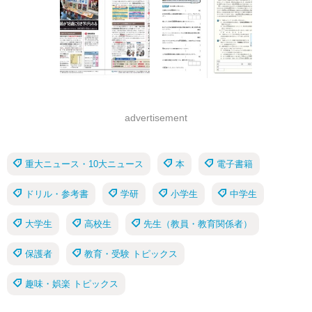
advertisement
重大ニュース・10大ニュース
本
電子書籍
ドリル・参考書
学研
小学生
中学生
大学生
高校生
先生（教員・教育関係者）
保護者
教育・受験 トピックス
趣味・娯楽 トピックス