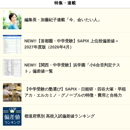
特集・連載
編集長・加藤紀子連載「今、会いたい人」
NEW!!【首都圏・中学受験】SAPIX 上位校偏差値＜
2027年度版（2026年4月）
NEW!!【関西・中学受験】浜学園「小6合否判定テス
ト」偏差値一覧
【中学受験の塾選び】SAPIX・日能研・四谷大塚・早稲
アカ・エルカミノ・グノーブルの特徴・費用と合格力
都道府県別 高校入試偏差値ランキング