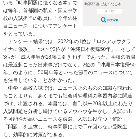
いる「時事問題に強くなる本」で
時事問題に強くなる本
は毎年、首都圏の私立・国立中学
全 5 枚
校の入試担当の教員に「今年の注
拡大写真
目ニュース」についてアンケート
をとっている。
アンケート結果では、2022年の1位は「ロシアがウクラ
イナに侵攻」、ついで2位が「沖縄日本復帰50年」、そして
3位が「成人年齢が18歳に引き下げ」であった。学校の教員
は最近起こった出来事だけでなく、2位の「沖縄日本復帰50
年」のように、50周年等といった節目のニュースについて
も注目していることがわかった。
中学・高校入試では、ニュースそのものの知識を問われ
ることよりも、あくまでも社会科や理科の学習内容に関連
づけ、出題される。本書では、創刊以来20年以上にわたり
入試問題を分析し続けているノウハウを生かし、入試に出
る可能性が高いニュースを厳選。入試に役立つ「解説」
「問題」を追求し、時事問題にまで手が回らない受験生
も、効率的に対策ができる。