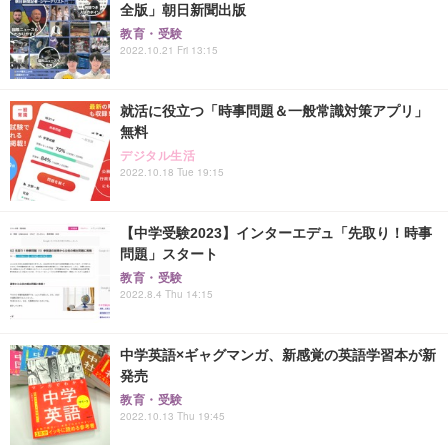
全版」朝日新聞出版
教育・受験
2022.10.21 Fri 13:15
就活に役立つ「時事問題＆一般常識対策アプリ」
無料
デジタル生活
2022.10.18 Tue 19:15
【中学受験2023】インターエデュ「先取り！時事
問題」スタート
教育・受験
2022.8.4 Thu 14:15
中学英語×ギャグマンガ、新感覚の英語学習本が新
発売
教育・受験
2022.10.13 Thu 19:45