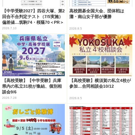
【中学受験2027】四谷大塚、第2
高校囲碁全国大会、団体戦は
回合不合判定テスト（7/5実施）
灘・南山女子部が優勝
偏差値…筑駒74・桜蔭70＜PR＞
2026.7.10
2026.8.5
【高校受験】【中学受験】兵庫
【高校受験】横須賀の私立4校が
県内の私立31校が集結、個別相
参加…合同相談会10/12
談会9/6
2026.7.28
2026.8.5