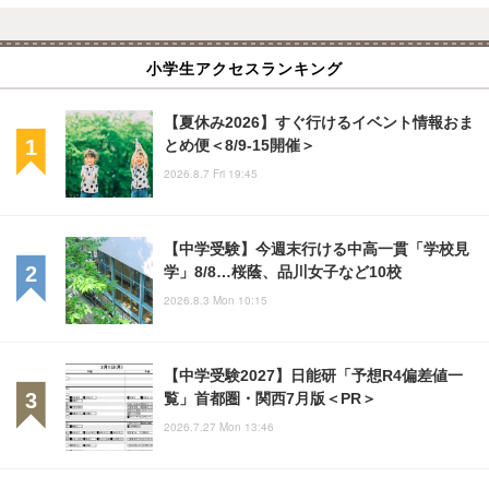
小学生アクセスランキング
【夏休み2026】すぐ行けるイベント情報おま
とめ便＜8/9-15開催＞
2026.8.7 Fri 19:45
【中学受験】今週末行ける中高一貫「学校見
学」8/8…桜蔭、品川女子など10校
2026.8.3 Mon 10:15
【中学受験2027】日能研「予想R4偏差値一
覧」首都圏・関西7月版＜PR＞
2026.7.27 Mon 13:46