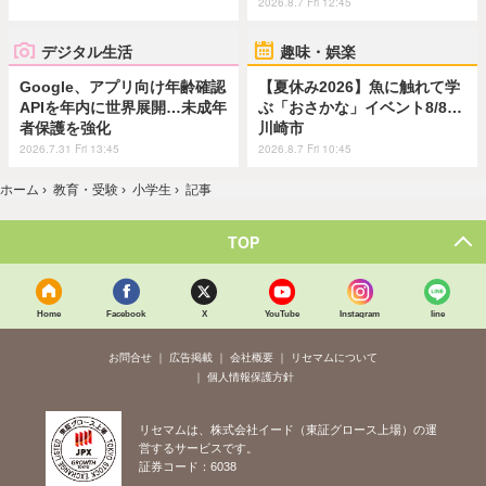
2026.8.7 Fri 12:45
デジタル生活
趣味・娯楽
Google、アプリ向け年齢確認
【夏休み2026】魚に触れて学
APIを年内に世界展開…未成年
ぶ「おさかな」イベント8/8…
者保護を強化
川崎市
2026.7.31 Fri 13:45
2026.8.7 Fri 10:45
ホーム
›
教育・受験
›
小学生
›
記事
TOP
Home
Facebook
X
YouTube
Instagram
line
お問合せ
広告掲載
会社概要
リセマムについて
個人情報保護方針
リセマムは、株式会社イード（東証グロース上場）の運
営するサービスです。
証券コード：6038