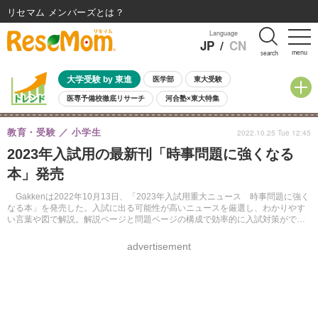
リセマム メンバーズ
Language
JP
/
CN
menu
search
大学受験 by 東進
医学部
東大受験
医専予備校徹底リサーチ
河合塾×東大特集
親子で考える大学選び
高校受験
中学受験
小学校受験
教育・受験
小学生
2022.10.25 Tue 12:45
共通テスト
夏休み
8月開催学校説明会・相談会
2023年入試用の最新刊「時事問題に強くなる
8月開催イベント・WS
全国公立高校 過去問
人気記事
本」発売
自由研究教材（小学生向け）
自由研究教材（中学生向け）
ランキング
Gakkenは2022年10月13日、「2023年入試用重大ニュース 時事問題に強く
なる本」を発売した。入試に出る可能性が高いニュースを厳選し、わかりやす
い言葉や図で解説。解説ページと問題ページの構成で効率的に入試対策ができ
る。電子版も同時配信。価格は1,650円（税込）。
advertisement