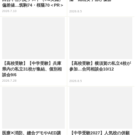
偏差値…筑駒74・桜蔭70＜PR＞
2026.7.10
2026.8.5
【高校受験】【中学受験】兵庫
【高校受験】横須賀の私立4校が
県内の私立31校が集結、個別相
参加…合同相談会10/12
談会9/6
2026.7.28
2026.8.5
医療✕消防、縫合デモやAED講
【中学受験2027】人気校の併願