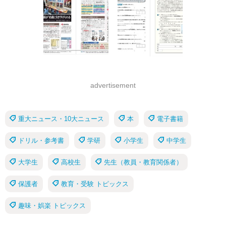
advertisement
重大ニュース・10大ニュース
本
電子書籍
ドリル・参考書
学研
小学生
中学生
大学生
高校生
先生（教員・教育関係者）
保護者
教育・受験 トピックス
趣味・娯楽 トピックス