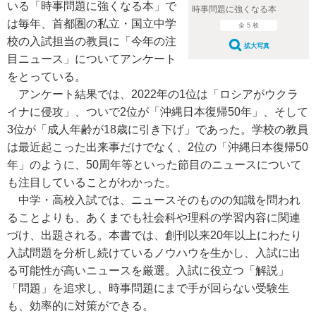
いる「時事問題に強くなる本」で
時事問題に強くなる本
は毎年、首都圏の私立・国立中学
全 5 枚
校の入試担当の教員に「今年の注
拡大写真
目ニュース」についてアンケート
をとっている。
アンケート結果では、2022年の1位は「ロシアがウクラ
イナに侵攻」、ついで2位が「沖縄日本復帰50年」、そして
3位が「成人年齢が18歳に引き下げ」であった。学校の教員
は最近起こった出来事だけでなく、2位の「沖縄日本復帰50
年」のように、50周年等といった節目のニュースについて
も注目していることがわかった。
中学・高校入試では、ニュースそのものの知識を問われ
ることよりも、あくまでも社会科や理科の学習内容に関連
づけ、出題される。本書では、創刊以来20年以上にわたり
入試問題を分析し続けているノウハウを生かし、入試に出
る可能性が高いニュースを厳選。入試に役立つ「解説」
「問題」を追求し、時事問題にまで手が回らない受験生
も、効率的に対策ができる。