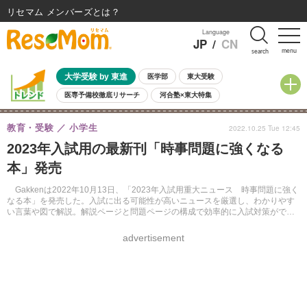
リセマム メンバーズ
Language
JP
/
CN
menu
search
大学受験 by 東進
医学部
東大受験
医専予備校徹底リサーチ
河合塾×東大特集
親子で考える大学選び
高校受験
中学受験
小学校受験
教育・受験
小学生
2022.10.25 Tue 12:45
共通テスト
夏休み
8月開催学校説明会・相談会
2023年入試用の最新刊「時事問題に強くなる
8月開催イベント・WS
全国公立高校 過去問
人気記事
本」発売
自由研究教材（小学生向け）
自由研究教材（中学生向け）
ランキング
Gakkenは2022年10月13日、「2023年入試用重大ニュース 時事問題に強く
なる本」を発売した。入試に出る可能性が高いニュースを厳選し、わかりやす
い言葉や図で解説。解説ページと問題ページの構成で効率的に入試対策ができ
る。電子版も同時配信。価格は1,650円（税込）。
advertisement