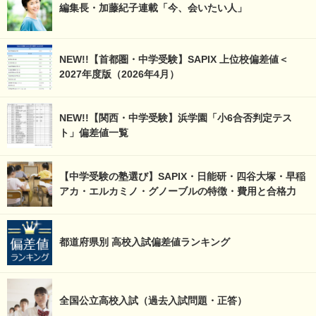
編集長・加藤紀子連載「今、会いたい人」
NEW!!【首都圏・中学受験】SAPIX 上位校偏差値＜
2027年度版（2026年4月）
NEW!!【関西・中学受験】浜学園「小6合否判定テス
ト」偏差値一覧
【中学受験の塾選び】SAPIX・日能研・四谷大塚・早稲
アカ・エルカミノ・グノーブルの特徴・費用と合格力
都道府県別 高校入試偏差値ランキング
全国公立高校入試（過去入試問題・正答）