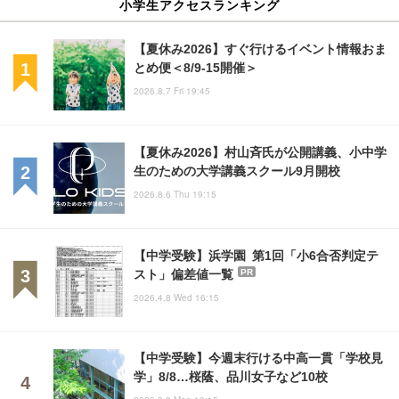
小学生アクセスランキング
【夏休み2026】すぐ行けるイベント情報おま
とめ便＜8/9-15開催＞
2026.8.7 Fri 19:45
【夏休み2026】村山斉氏が公開講義、小中学
生のための大学講義スクール9月開校
2026.8.6 Thu 19:15
【中学受験】浜学園 第1回「小6合否判定テ
スト」偏差値一覧
PR
2026.4.8 Wed 16:15
【中学受験】今週末行ける中高一貫「学校見
学」8/8…桜蔭、品川女子など10校