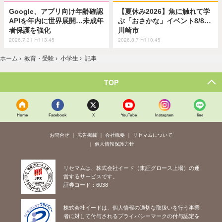
Google、アプリ向け年齢確認
【夏休み2026】魚に触れて学
APIを年内に世界展開…未成年
ぶ「おさかな」イベント8/8…
者保護を強化
川崎市
2026.7.31 Fri 13:45
2026.8.7 Fri 10:45
ホーム
›
教育・受験
›
小学生
›
記事
TOP
Home
Facebook
X
YouTube
Instagram
line
お問合せ
広告掲載
会社概要
リセマムについて
個人情報保護方針
リセマムは、株式会社イード（東証グロース上場）の運
営するサービスです。
証券コード：6038
株式会社イードは、個人情報の適切な取扱いを行う事業
者に対して付与されるプライバシーマークの付与認定を