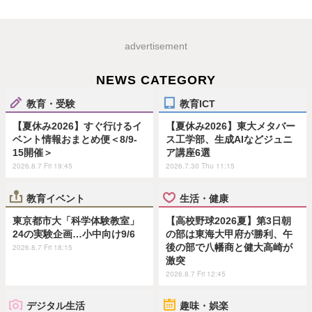
advertisement
NEWS CATEGORY
教育・受験
教育ICT
【夏休み2026】すぐ行けるイ
【夏休み2026】東大メタバー
ベント情報おまとめ便＜8/9-
ス工学部、生成AIなどジュニ
15開催＞
ア講座6選
2026.8.7 Fri 19:45
2026.7.30 Thu 11:15
教育イベント
生活・健康
東京都市大「科学体験教室」
【高校野球2026夏】第3日朝
24の実験企画…小中向け9/6
の部は東海大甲府が勝利、午
後の部で八幡商と健大高崎が
2026.8.7 Fri 18:15
激突
2026.8.7 Fri 12:45
デジタル生活
趣味・娯楽