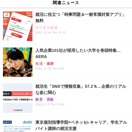
関連ニュース
就活に役立つ「時事問題＆一般常識対策アプリ」
無料
デジタル生活
2022.10.18 Tue 19:15
人気企業101社が採用したい大学を巻頭特集…
AERA
生活・健康
2022.10.18 Tue 9:45
就活生「SNSで情報収集」57.2％…企業のリアル
な姿に関心
教育・受験
2022.9.15 Thu 15:45
東京個別指導学院×ベネッセi-キャリア、学生アル
バイト講師の就活支援