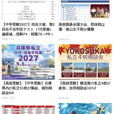
【中学受験2027】四谷大塚、第2
高校囲碁全国大会、団体戦は
回合不合判定テスト（7/5実施）
灘・南山女子部が優勝
偏差値…筑駒74・桜蔭70＜PR＞
2026.7.10
2026.8.5
【高校受験】【中学受験】兵庫
【高校受験】横須賀の私立4校が
県内の私立31校が集結、個別相
参加…合同相談会10/12
談会9/6
2026.7.28
2026.8.5