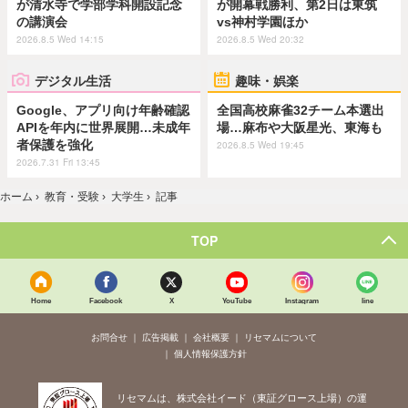
が清水寺で学部学科開設記念
が開幕戦勝利、第2日は東筑
の講演会
vs神村学園ほか
2026.8.5 Wed 14:15
2026.8.5 Wed 20:32
デジタル生活
趣味・娯楽
Google、アプリ向け年齢確認
全国高校麻雀32チーム本選出
APIを年内に世界展開…未成年
場…麻布や大阪星光、東海も
者保護を強化
2026.8.5 Wed 19:45
2026.7.31 Fri 13:45
ホーム
›
教育・受験
›
大学生
›
記事
TOP
Home
Facebook
X
YouTube
Instagram
line
お問合せ
広告掲載
会社概要
リセマムについて
個人情報保護方針
リセマムは、株式会社イード（東証グロース上場）の運