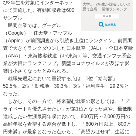
び2年生を対象にインターネット
大学1・2年生が就職したいと
思う企業・ 業種ランキング
にて実施した。有効回収数は600
全 4 枚
サンプル。
民間企業では、グーグル
拡大写真
（Google）・任天堂・アップル
（Apple）が前回調査から引続き上位にランクイン。前回調
査で大きくランクダウンした日本航空（JAL）・全日本空輸
（ANA）・東海旅客鉄道（JR東海）等、交通インフラ系企
業が大幅にランクアップ。新型コロナウイルスが及ぼす影
響は小さくなったとみられる。
就職先選定において重視する点は、1位「給与額」
52.5％、2位「勤務地」39.3％、3位「福利厚生」29.2％と
なった。
しかし、その一方で、将来望む就業の形としては、「プ
ライベートを優先させたい」が第1位となった点や、最低限
達成したい生涯最高年収において、800万円～2,000万円の
高額年収を希望する割合が低下し、「600万円以上、800万
円未満」が最多となった点から、「高望みはせず、生活に