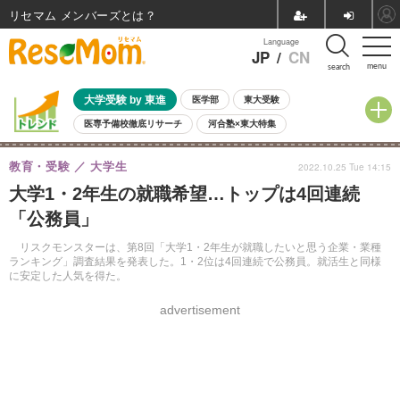
リセマム メンバーズ
Language
JP
/
CN
menu
search
大学受験 by 東進
医学部
東大受験
医専予備校徹底リサーチ
河合塾×東大特集
親子で考える大学選び
高校受験
中学受験
小学校受験
教育・受験
大学生
2022.10.25 Tue 14:15
共通テスト
夏休み
8月開催学校説明会・相談会
大学1・2年生の就職希望…トップは4回連続
8月開催イベント・WS
全国公立高校 過去問
人気記事
「公務員」
自由研究教材（小学生向け）
自由研究教材（中学生向け）
ランキング
リスクモンスターは、第8回「大学1・2年生が就職したいと思う企業・業種
ランキング」調査結果を発表した。1・2位は4回連続で公務員。就活生と同様
に安定した人気を得た。
advertisement