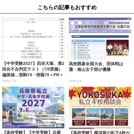
こちらの記事もおすすめ
【中学受験2027】四谷大塚、第2
高校囲碁全国大会、団体戦は
回合不合判定テスト（7/5実施）
灘・南山女子部が優勝
偏差値…筑駒74・桜蔭70＜PR＞
2026.7.10
2026.8.5
【高校受験】【中学受験】兵庫
【高校受験】横須賀の私立4校が