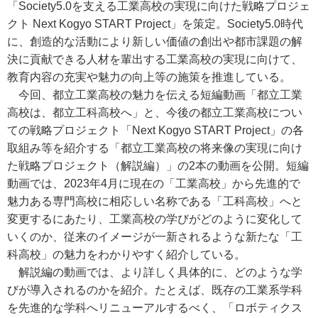
「Society5.0を支える工業高校の実現に向けた戦略プロジェ
クト Next Kogyo START Project」を策定。Society5.0時代
に、創造的な活動により新しい価値の創出や都市課題の解
決に貢献できる人材を輩出する工業高校の実現に向けて、
教育内容の充実や魅力の向上等の施策を推進している。
今回、都立工業高校の魅力を伝える短編動画「都立工業
高校は、都立工科高校へ」と、今後の都立工業高校につい
ての戦略プロジェクト「Next Kogyo START Project」の各
取組み等を紹介する「都立工業高校の将来像の実現に向け
た戦略プロジェクト（解説編）」の2本の動画を公開。短編
動画では、2023年4月に現在の「工業高校」から先進的で
魅力ある専門高校に相応しい名称である「工科高校」へと
変更するにあたり、工業高校の学びがどのように変化して
いくのか、従来のイメージが一新されるような新たな「工
科高校」の魅力をわかりやすく紹介している。
解説編の動画では、より詳しく具体的に、どのような学
びが導入されるのかを紹介。たとえば、既存の工業系学科
を先進的な学科へリニューアルするべく、「ロボティクス