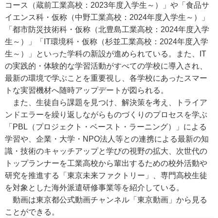
コース（蔵前工業高校：2023年度入学生～）」や「食品サ
イエンス科・仮称（中野工業高校：2024年度入学生～）」
「都市防災技術科・仮称（北豊島工業高校：2024年度入学
生～）」「IT環境科・仮称（杉並工業高校：2024年度入学
生～）」といった学科の新設が進められている。また、IT
の実践的・体験的な学習活動がすべての学校に導入され、
最新の環境で学ぶことを重要視し、各学校にあったスマー
トな実習機材へ随時アップデートが図られる。
また、生徒自ら課題を見つけ、解決策を考え、トライア
ンドエラーを繰り返しながらものづくりのプロセスを学ぶ
「PBL（プロジェクト・ベースト・ラーニング）」による
学習や、企業・大学・NPO法人等との連携による最新の知
識・技術のキャッチアップと学びの視野の拡大、次世代の
トップランナーを工業高校から輩出するための校外活動や
研究を推進する「東京未来ファクトリー」、専門高校生徒
を対象とした海外派遣研修事業等を紹介している。
動画は東京都公式動画チャンネル「東京動画」から見る
ことができる。