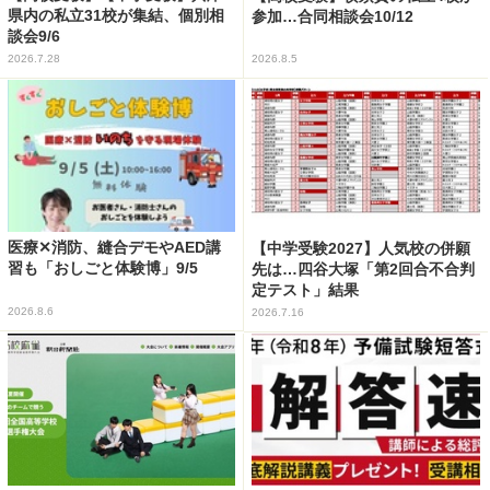
県内の私立31校が集結、個別相
参加…合同相談会10/12
談会9/6
2026.7.28
2026.8.5
医療✕消防、縫合デモやAED講
【中学受験2027】人気校の併願
習も「おしごと体験博」9/5
先は…四谷大塚「第2回合不合判
定テスト」結果
2026.8.6
2026.7.16