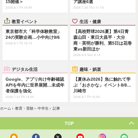
15開催＞
ア講座6選
2026.8.7 Fri 19:45
2026.7.30 Thu 11:15
教育イベント
生活・健康
東京都市大「科学体験教室」
【高校野球2026夏】第4日青
24の実験企画…小中向け9/6
森山田・東日大昌平・大分
商・英明が勝利、第5日は花巻
2026.8.7 Fri 18:15
東vs新田ほか
2026.8.9 Sun 9:15
デジタル生活
趣味・娯楽
Google、アプリ向け年齢確認
【夏休み2026】魚に触れて学
APIを年内に世界展開…未成年
ぶ「おさかな」イベント8/8…
者保護を強化
川崎市
2026.7.31 Fri 13:45
2026.8.7 Fri 10:45
ホーム
›
教育・受験
›
中学生
›
記事
TOP