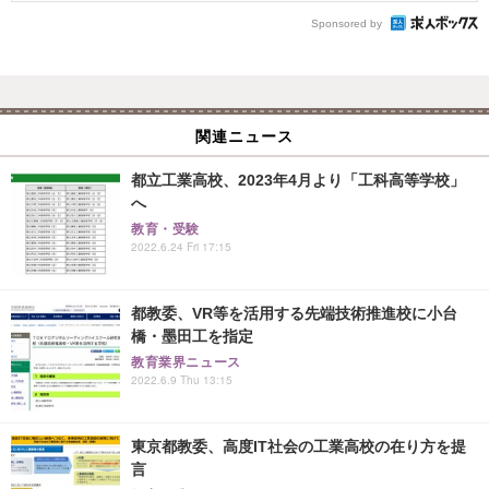
Sponsored by
関連ニュース
都立工業高校、2023年4月より「工科高等学校」
へ
教育・受験
2022.6.24 Fri 17:15
都教委、VR等を活用する先端技術推進校に小台
橋・墨田工を指定
教育業界ニュース
2022.6.9 Thu 13:15
東京都教委、高度IT社会の工業高校の在り方を提
言