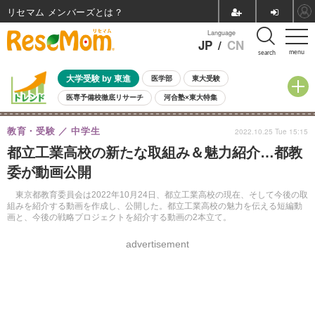
リセマム メンバーズ
Language
JP
/
CN
menu
search
大学受験 by 東進
医学部
東大受験
医専予備校徹底リサーチ
河合塾×東大特集
親子で考える大学選び
高校受験
中学受験
小学校受験
教育・受験
中学生
2022.10.25 Tue 15:15
共通テスト
夏休み
8月開催学校説明会・相談会
都立工業高校の新たな取組み＆魅力紹介…都教
8月開催イベント・WS
全国公立高校 過去問
人気記事
委が動画公開
自由研究教材（小学生向け）
自由研究教材（中学生向け）
ランキング
東京都教育委員会は2022年10月24日、都立工業高校の現在、そして今後の取
組みを紹介する動画を作成し、公開した。都立工業高校の魅力を伝える短編動
画と、今後の戦略プロジェクトを紹介する動画の2本立て。
advertisement