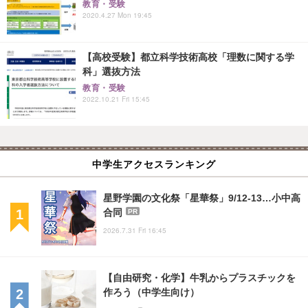
教育・受験
2020.4.27 Mon 19:45
【高校受験】都立科学技術高校「理数に関する学
科」選抜方法
教育・受験
2022.10.21 Fri 15:45
中学生アクセスランキング
星野学園の文化祭「星華祭」9/12-13…小中高
合同
PR
2026.7.31 Fri 16:45
【自由研究・化学】牛乳からプラスチックを
作ろう（中学生向け）