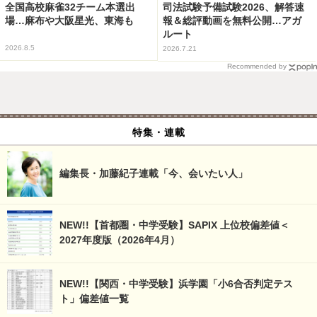
全国高校麻雀32チーム本選出
司法試験予備試験2026、解答速
場…麻布や大阪星光、東海も
報＆総評動画を無料公開…アガ
ルート
2026.8.5
2026.7.21
Recommended by
特集・連載
編集長・加藤紀子連載「今、会いたい人」
NEW!!【首都圏・中学受験】SAPIX 上位校偏差値＜
2027年度版（2026年4月）
NEW!!【関西・中学受験】浜学園「小6合否判定テス
ト」偏差値一覧