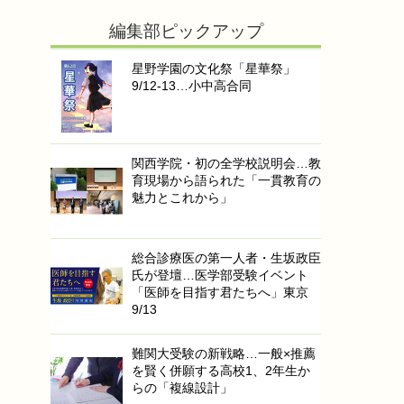
編集部ピックアップ
星野学園の文化祭「星華祭」
9/12-13…小中高合同
関西学院・初の全学校説明会…教
育現場から語られた「一貫教育の
魅力とこれから」
総合診療医の第一人者・生坂政臣
氏が登壇…医学部受験イベント
「医師を目指す君たちへ」東京
9/13
難関大受験の新戦略…一般×推薦
を賢く併願する高校1、2年生か
らの「複線設計」