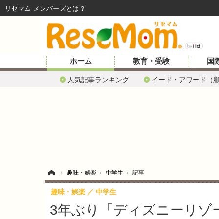
リセマム メンバーズ
ホーム
教育・受験
国
人気記事ランキング
イード・アワード（
ホーム
›
趣味・娯楽
›
中学生
›
記事
趣味・娯楽
中学生
3年ぶり「ディズニーリゾ