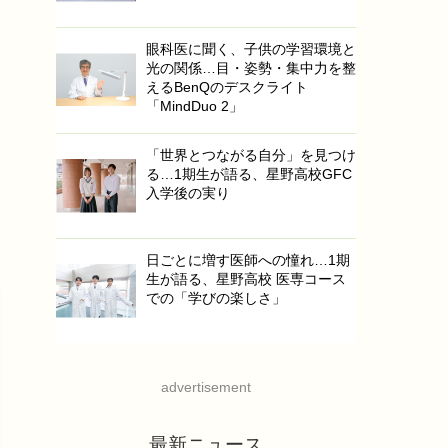
眼科医に聞く、子供の学習環境と
光の関係…目・姿勢・集中力を整
えるBenQのデスクライト
「MindDuo 2」
「世界とつながる自分」を見つけ
る…1期生が語る、星野高校GFC
入学後の実り
日ごとに増す医師への憧れ…1期
生が語る、星野高校 医専コース
での「学びの楽しさ」
advertisement
最新ニュース