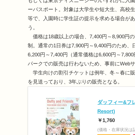
もしくは東京ディズニーシーのいずれかに入園
ーパスポート。対象は大学生や短大生、高校
等で、入園時に学生証の提示を求める場合が
う。
価格は18歳以上の場合、7,400円～8,900円
制。通常の1日券は7,900円～9,400円のた
6,200円～7,400円（通常価格は6,600円～7,
パークでの販売は行わないため、事前にWeb
学生向けの割引チケットは例年、冬～春に販売
を見送っており、3年ぶりの販売となる。
ダッフィー&フレンズ 
Resort)
￥1,760
(価格・在庫状況は