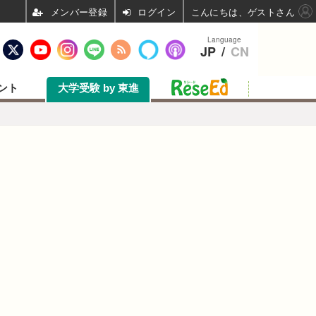
ログイン
こんにちは、ゲストさん
Language
JP
/
CN
ント
大学受験 by 東進