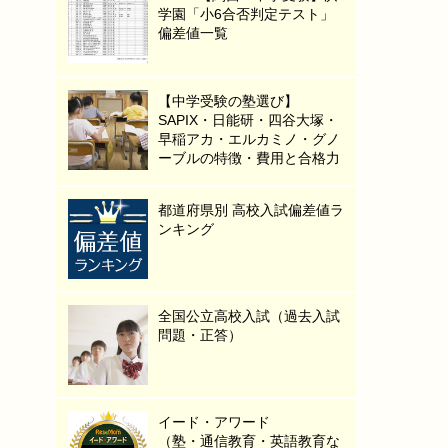
学園「小6合否判定テスト」
偏差値一覧
【中学受験の塾選び】
SAPIX・日能研・四谷大塚・
早稲アカ・エルカミノ・グノ
ーブルの特徴・費用と合格力
都道府県別 高校入試偏差値ラ
ンキング
全国公立高校入試（過去入試
問題・正答）
イード・アワード
（塾・通信教育・英語教育な