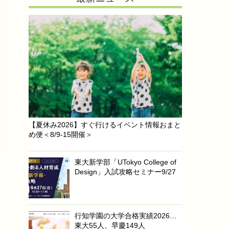
【夏休み2026】すぐ行けるイベント情報おまと
め便＜8/9-15開催＞
東大新学部「UTokyo College of
Design」入試攻略セミナー9/27
行知学園の大学合格実績2026…
東大55人、早慶149人