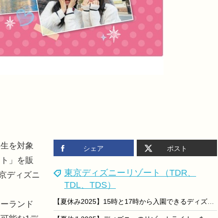
生を対象
シェア
ポスト
ート」を販
東京ディズニーリゾート（TDR、
東京ディズニ
TDL、TDS）
【夏休み2025】15時と17時から入園できるディズニーのパスポート、夏季限定で毎日利用可能に
ーランド