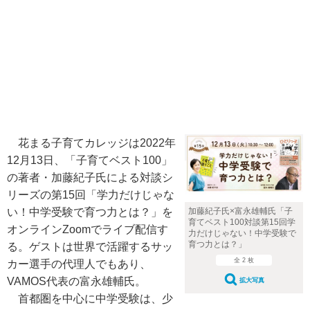
花まる子育てカレッジは2022年
12月13日、「子育てベスト100」
の著者・加藤紀子氏による対談シ
リーズの第15回「学力だけじゃな
い！中学受験で育つ力とは？」を
加藤紀子氏×富永雄輔氏「子
育てベスト100対談第15回学
オンラインZoomでライブ配信す
力だけじゃない！中学受験で
育つ力とは？」
る。ゲストは世界で活躍するサッ
全 2 枚
カー選手の代理人でもあり、
VAMOS代表の富永雄輔氏。
拡大写真
首都圏を中心に中学受験は、少