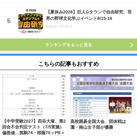
【夏休み2026】巨人Gタウンで自由研究、世
界の野球文化学ぶイベント8/15-16
2026.8.7 Fri 15:15
ランキングをもっと見る
こちらの記事もおすすめ
【中学受験2027】四谷大塚、第2
高校囲碁全国大会、団体戦は
回合不合判定テスト（7/5実施）
灘・南山女子部が優勝
偏差値…筑駒74・桜蔭70＜PR＞