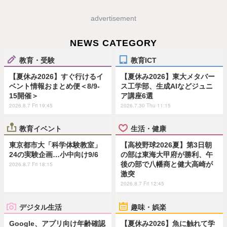
advertisement
NEWS CATEGORY
教育・受験
教育ICT
【夏休み2026】すぐ行けるイ
【夏休み2026】東大メタバー
ベント情報おまとめ便＜8/9-
ス工学部、生成AIなどジュニ
15開催＞
ア講座6選
2026.8.7 Fri 19:45
2026.7.30 Thu 11:15
教育イベント
生活・健康
東京都市大「科学体験教室」
【高校野球2026夏】第3日朝
24の実験企画…小中向け9/6
の部は東海大甲府が勝利、午
後の部で八幡商と健大高崎が
2026.8.7 Fri 18:15
激突
2026.8.7 Fri 12:45
デジタル生活
趣味・娯楽
Google、アプリ向け年齢確認
【夏休み2026】魚に触れて学