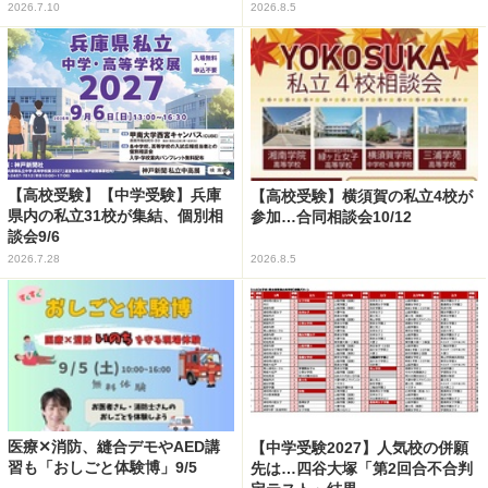
2026.7.10
2026.8.5
【高校受験】【中学受験】兵庫
【高校受験】横須賀の私立4校が
県内の私立31校が集結、個別相
参加…合同相談会10/12
談会9/6
2026.7.28
2026.8.5
医療✕消防、縫合デモやAED講
【中学受験2027】人気校の併願
習も「おしごと体験博」9/5
先は…四谷大塚「第2回合不合判