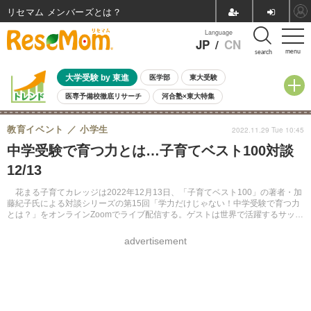
リセマム メンバーズ
Language
JP
/
CN
menu
search
大学受験 by 東進
医学部
東大受験
医専予備校徹底リサーチ
河合塾×東大特集
親子で考える大学選び
高校受験
中学受験
小学校受験
教育イベント
小学生
2022.11.29 Tue 10:45
共通テスト
夏休み
8月開催学校説明会・相談会
中学受験で育つ力とは…子育てベスト100対談
8月開催イベント・WS
全国公立高校 過去問
人気記事
12/13
自由研究教材（小学生向け）
自由研究教材（中学生向け）
ランキング
花まる子育てカレッジは2022年12月13日、「子育てベスト100」の著者・加
藤紀子氏による対談シリーズの第15回「学力だけじゃない！中学受験で育つ力
とは？」をオンラインZoomでライブ配信する。ゲストは世界で活躍するサッカ
ー選手の代理人で、VAMOS代表の富永雄輔氏。
advertisement