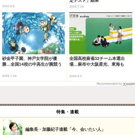
定テスト」結果
2026.8.6
2026.7.16
砂金甲子園、神戸女学院が優
全国高校麻雀32チーム本選出
勝…全国14校の中高生が腕競う
場…麻布や大阪星光、東海も
2026.7.29
2026.8.5
Recommended by
特集・連載
編集長・加藤紀子連載「今、会いたい人」