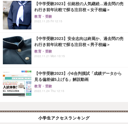
【中学受験2023】伝統校の人気継続…過去問の売
れ行き前年比較で探る注目校＜女子校編＞
教育・受験
2022.11.25 Fri 12:15
【中学受験2023】安全志向は終焉か、過去問の売
れ行き前年比較で探る注目校＜男子校編＞
教育・受験
2022.11.21 Mon 13:15
【中学受験2023】小6合判摸試「成績データから
見る偏差値5上げる」解説動画
教育・受験
2022.11.24 Thu 12:15
小学生アクセスランキング