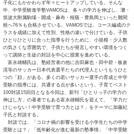
子化にもかかわらず年々ヒートアップしている。そんな
中、中学受験進学塾VAMOSは、各々の学力を伸ばし、灘・
筑波大附属駒場・開成・麻布・桜蔭・豊島岡といった難関
校へ76％も合格させている。VAMOSでは、コース編成のク
ラスを成績に加えて性別、性格の違いで分けている。子供
ひとりひとりに合った指導を行うために、小規模・少人数
の気さくな雰囲気で、子供たちが発言しやすい環境をつく
って講師と生徒の対話を中心に授業を進めている。
富永雄輔氏は、塾経営者の他に吉田麻也・田中碧・板倉
滉等のサッカー日本代表選手たちの代理人というもうひと
つの「顔」がある。多くの若いサッカー選手の育成と中学
受験の指導には、共通する点が多いという。子育てベスト
100対談15回目となる今回は、新刊「ひとりっ子の学力の
伸ばし方」の著者でもある富永雄輔氏を迎えて、「学力だ
けじゃない！中学受験で育つ力とは？」をテーマに加藤紀
子氏と対談する。
対談では、「コロナ禍の影響を受ける小学生たちの中学
受験とは？」「低年齢化が進む最新の塾事情」「中学受験