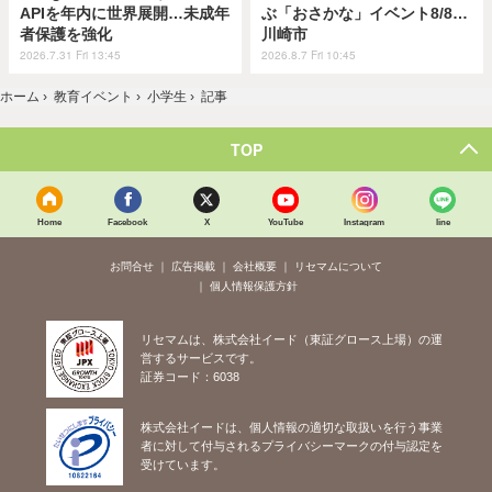
APIを年内に世界展開…未成年
ぶ「おさかな」イベント8/8…
者保護を強化
川崎市
2026.7.31 Fri 13:45
2026.8.7 Fri 10:45
ホーム
›
教育イベント
›
小学生
›
記事
TOP
Home
Facebook
X
YouTube
Instagram
line
お問合せ
広告掲載
会社概要
リセマムについて
個人情報保護方針
リセマムは、株式会社イード（東証グロース上場）の運
営するサービスです。
証券コード：6038
株式会社イードは、個人情報の適切な取扱いを行う事業
者に対して付与されるプライバシーマークの付与認定を
受けています。