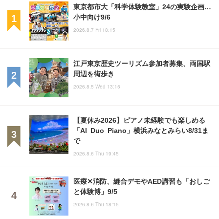
東京都市大「科学体験教室」24の実験企画…
小中向け9/6
2026.8.7 Fri 18:15
江戸東京歴史ツーリズム参加者募集、両国駅
周辺を街歩き
2026.8.5 Wed 13:15
【夏休み2026】ピアノ未経験でも楽しめる
「AI Duo Piano」横浜みなとみらい8/31ま
で
2026.8.6 Thu 19:45
医療✕消防、縫合デモやAED講習も「おしご
と体験博」9/5
2026.8.6 Thu 18:15