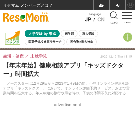
リセマム メンバーズ
Language
JP
/
CN
menu
search
大学受験 by 東進
医学部
東大受験
医専予備校徹底リサーチ
河合塾×東大特集
親子で考える大学選び
高校受験
中学受験
小学校受験
生活・健康
未就学児
2022.12.15 Thu 18:15
共通テスト
夏休み
8月開催学校説明会・相談会
【年末年始】健康相談アプリ「キッズドクタ
8月開催イベント・WS
全国公立高校 過去問
人気記事
ー」時間拡大
自由研究教材（小学生向け）
自由研究教材（中学生向け）
ランキング
ノーススターは12月29日から2023年1月9日の間、小児オンライン健康相談
アプリ「キッズドクター」において、オンライン診療予約サービス、および営
業時間を拡大する。年末年始の旅行や帰省時の、子供の体調不良に対応する対
策としている。
advertisement