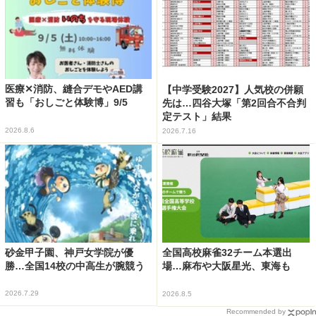
医療✕消防、縫合デモやAED講
【中学受験2027】人気校の併願
習も「おしごと体験博」9/5
先は…四谷大塚「第2回合不合判
定テスト」結果
2026.8.6
2026.7.16
砂金甲子園、神戸女学院が優
全国高校麻雀32チーム本選出
勝…全国14校の中高生が腕競う
場…麻布や大阪星光、東海も
2026.7.29
2026.8.5
Recommended by