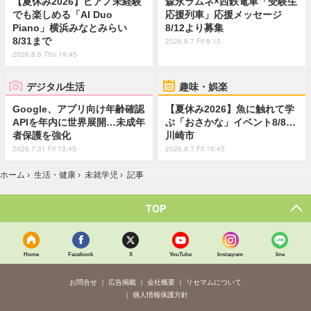
【夏休み2026】ピアノ未経験
森永ラムネ×西鉄電車「受験生
でも楽しめる「AI Duo
応援列車」応援メッセージ
Piano」横浜みなとみらい
8/12より募集
8/31まで
2026.8.7 Fri 9:15
2026.8.6 Thu 19:45
デジタル生活
趣味・娯楽
Google、アプリ向け年齢確認
【夏休み2026】魚に触れて学
APIを年内に世界展開…未成年
ぶ「おさかな」イベント8/8…
者保護を強化
川崎市
2026.7.31 Fri 13:45
2026.8.7 Fri 10:45
ホーム
›
生活・健康
›
未就学児
›
記事
TOP
Home
Facebook
X
YouTube
Instagram
line
お問合せ
広告掲載
会社概要
リセマムについて
個人情報保護方針