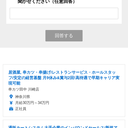
聞かせください（任意回答）
回答する
居酒屋, 串カツ・串揚げ/レストランサービス・ホールスタッ
フ/安定の経営基盤 月9休み&賞与2回!高待遇で早期キャリア実
現可能
串カツ田中 川崎店
神奈川県
月給30万円～34万円
正社員
通販カートシステム大手企業のインバウンドセールス/新規ア