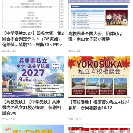
【中学受験2027】四谷大塚、第2
高校囲碁全国大会、団体戦は
回合不合判定テスト（7/5実施）
灘・南山女子部が優勝
偏差値…筑駒74・桜蔭70＜PR＞
2026.7.10
2026.8.5
【高校受験】【中学受験】兵庫
【高校受験】横須賀の私立4校が
県内の私立31校が集結、個別相
参加…合同相談会10/12
談会9/6
2026.7.28
2026.8.5