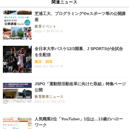
関連ニュース
芝浦工大、プログラミングやeスポーツ等の公開講
座
教育イベント
2022.11.25 Fri 14:15
全日本大学バスケ12/3開幕、J SPORTSが全試合
を生配信
趣味・娯楽
2022.12.1 Thu 17:15
JSPO「運動部活動改革に向けた取組」特集ページ
公開
教育業界ニュース
2022.11.17 Thu 13:15
人気職業2位「YouTuber」1位は…13歳のハロー
ワーク