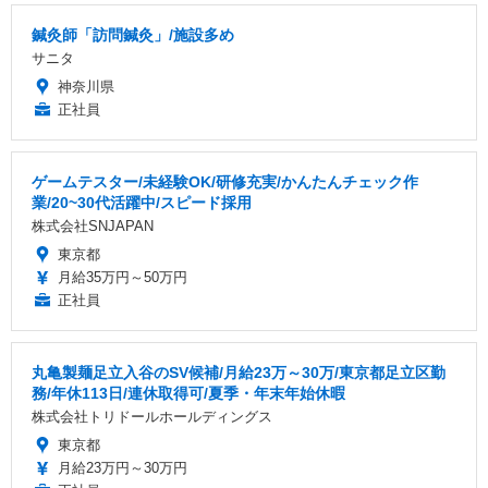
鍼灸師「訪問鍼灸」/施設多め
サニタ
神奈川県
正社員
ゲームテスター/未経験OK/研修充実/かんたんチェック作
業/20~30代活躍中/スピード採用
株式会社SNJAPAN
東京都
月給35万円～50万円
正社員
丸亀製麺足立入谷のSV候補/月給23万～30万/東京都足立区勤
務/年休113日/連休取得可/夏季・年末年始休暇
株式会社トリドールホールディングス
東京都
月給23万円～30万円