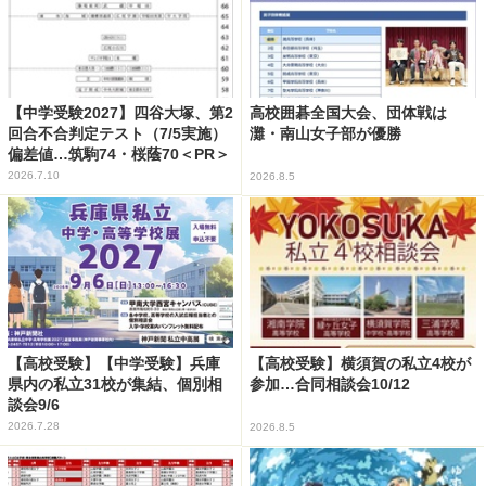
【中学受験2027】四谷大塚、第2
高校囲碁全国大会、団体戦は
回合不合判定テスト（7/5実施）
灘・南山女子部が優勝
偏差値…筑駒74・桜蔭70＜PR＞
2026.7.10
2026.8.5
【高校受験】【中学受験】兵庫
【高校受験】横須賀の私立4校が
県内の私立31校が集結、個別相
参加…合同相談会10/12
談会9/6
2026.7.28
2026.8.5