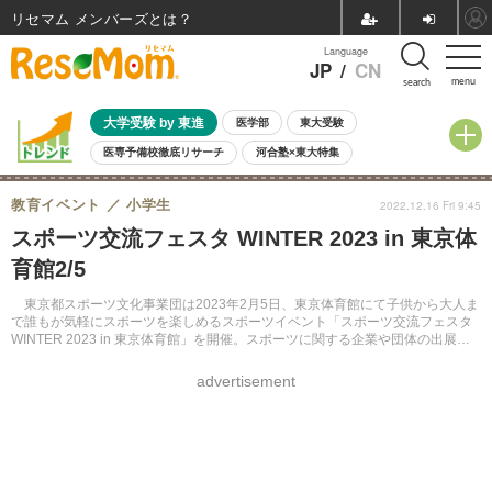
リセマム メンバーズ
Language
JP
/
CN
menu
search
大学受験 by 東進
医学部
東大受験
医専予備校徹底リサーチ
河合塾×東大特集
親子で考える大学選び
高校受験
中学受験
小学校受験
教育イベント
小学生
2022.12.16 Fri 9:45
共通テスト
夏休み
8月開催学校説明会・相談会
スポーツ交流フェスタ WINTER 2023 in 東京体
8月開催イベント・WS
全国公立高校 過去問
人気記事
育館2/5
自由研究教材（小学生向け）
自由研究教材（中学生向け）
ランキング
東京都スポーツ文化事業団は2023年2月5日、東京体育館にて子供から大人ま
で誰もが気軽にスポーツを楽しめるスポーツイベント「スポーツ交流フェスタ
WINTER 2023 in 東京体育館」を開催。スポーツに関する企業や団体の出展者
も募集している。出展の申込締切1月6日。
advertisement