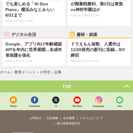
でも楽しめる「AI Duo
が開幕戦勝利、第2日は東筑
Piano」横浜みなとみらい
vs神村学園ほか
8/31まで
2026.8.5 Wed 20:32
2026.8.6 Thu 19:45
デジタル生活
趣味・娯楽
Google、アプリ向け年齢確認
ドラえもん短歌、入選作は
APIを年内に世界展開…未成年
11/20発売の新刊に収録…9/3
者保護を強化
締切
2026.7.31 Fri 13:45
2026.8.6 Thu 15:15
ホーム
›
教育イベント
›
小学生
›
記事
TOP
Home
Facebook
X
YouTube
Instagram
line
お問合せ
広告掲載
会社概要
リセマムについて
個人情報保護方針