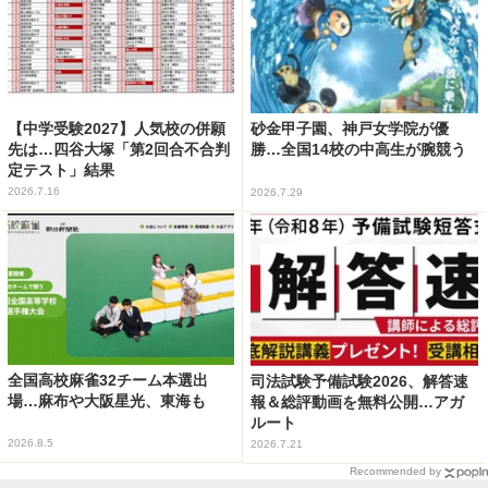
【中学受験2027】人気校の併願
砂金甲子園、神戸女学院が優
先は…四谷大塚「第2回合不合判
勝…全国14校の中高生が腕競う
定テスト」結果
2026.7.16
2026.7.29
全国高校麻雀32チーム本選出
司法試験予備試験2026、解答速
場…麻布や大阪星光、東海も
報＆総評動画を無料公開…アガ
ルート
2026.8.5
2026.7.21
Recommended by