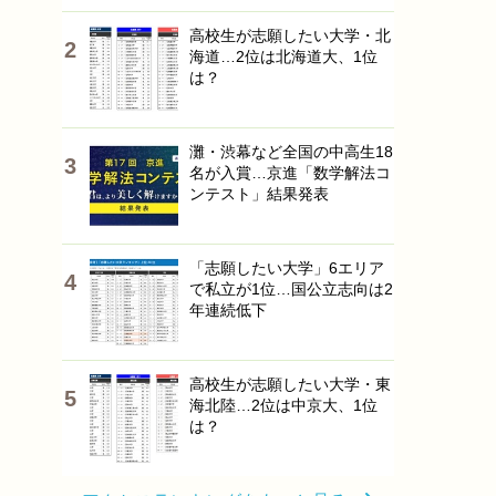
高校生が志願したい大学・北
海道…2位は北海道大、1位
は？
灘・渋幕など全国の中高生18
名が入賞…京進「数学解法コ
ンテスト」結果発表
「志願したい大学」6エリア
で私立が1位…国公立志向は2
年連続低下
高校生が志願したい大学・東
海北陸…2位は中京大、1位
は？