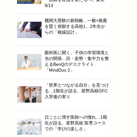
9/13
難関大受験の新戦略…一般×推薦
を賢く併願する高校1、2年生か
らの「複線設計」
眼科医に聞く、子供の学習環境と
光の関係…目・姿勢・集中力を整
えるBenQのデスクライト
「MindDuo 2」
「世界とつながる自分」を見つけ
る…1期生が語る、星野高校GFC
入学後の実り
日ごとに増す医師への憧れ…1期
生が語る、星野高校 医専コース
での「学びの楽しさ」