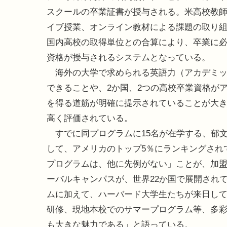
スクールの卒業証書が授与される。米高校教
イブ授業、オンライン教材による課題の取り組
国内高校の取得単位との合算により、卒業に必
資格が授与されるシステムとなっている。
海外の大学で求められる英語力（アカデミッ
できることや、2か国、2つの高校卒業資格が
を得る道筋が明確に提示されていることが大
高く評価されている。
すでに同プログラムに15名が在学する、郁
して、アメリカのトップ5％にランキングされ
プログラムは、他に先例がない」ことが、加盟
ーバルキャンパスが、世界22か国で展開され
ムに加えて、ハーバード大学生たちが来日し
研修、現地本校でのサマープログラム等、多
も大きな魅力である」と語っている。