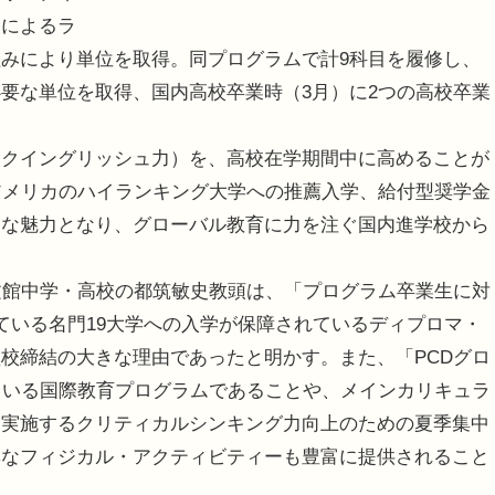
師によるラ
みにより単位を取得。同プログラムで計9科目を履修し、
要な単位を取得、国内高校卒業時（3月）に2つの高校卒業
クイングリッシュ力）を、高校在学期間中に高めることが
アメリカのハイランキング大学への推薦入学、給付型奨学金
きな魅力となり、グローバル教育に力を注ぐ国内進学校から
文館中学・高校の都筑敏史教頭は、「プログラム卒業生に対
ている名門19大学への入学が保障されているディプロマ・
校締結の大きな理由であったと明かす。また、「PCDグロ
ている国際教育プログラムであることや、メインカリキュラ
て実施するクリティカルシンキング力向上のための夏季集中
彩なフィジカル・アクティビティーも豊富に提供されること