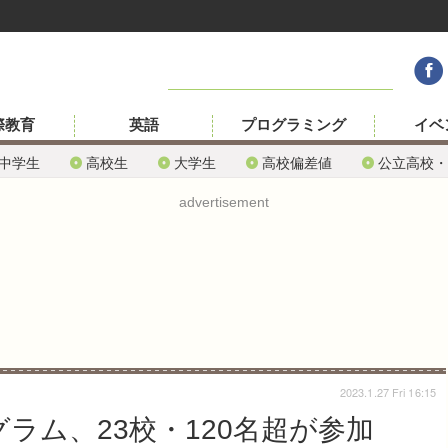
際教育
英語
プログラミング
イベ
中学生
高校生
大学生
高校偏差値
公立高校・
advertisement
2023.1.27 Fri 16:15
ラム、23校・120名超が参加