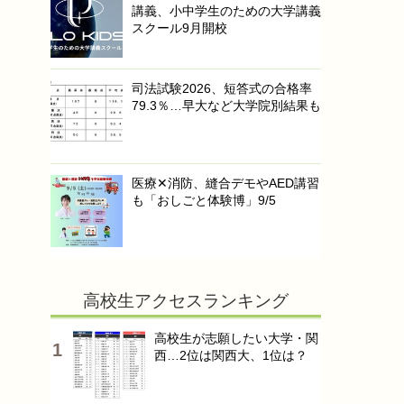
講義、小中学生のための大学講義
スクール9月開校
司法試験2026、短答式の合格率
79.3％…早大など大学院別結果も
医療✕消防、縫合デモやAED講習
も「おしごと体験博」9/5
高校生アクセスランキング
高校生が志願したい大学・関
西…2位は関西大、1位は？