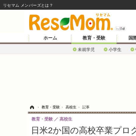
リセマム メンバーズ
ホーム
教育・受験
国
未就学児
小学生
ホーム
›
教育・受験
›
高校生
›
記事
教育・受験
高校生
日米2か国の高校卒業プログ