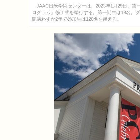
JAAC日米学術センターは、2023年1月29日、
ログラム」修了式を挙行する。第一期生は19名。
開講わずか2年で参加生は120名を超える。