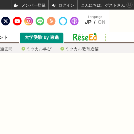
ログイン
こんにちは、ゲストさん
Language
JP
/
CN
ント
大学受験 by 東進
過去問
ミツカル学び
ミツカル教育通信