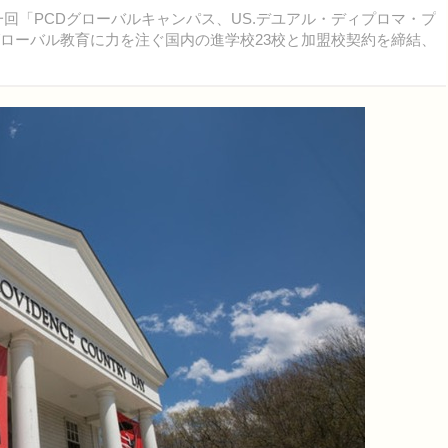
第一回「PCDグローバルキャンパス、US.デユアル・ディプロマ・プ
グローバル教育に力を注ぐ国内の進学校23校と加盟校契約を締結、