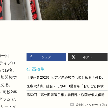
第一回
シェア
ポスト
・ディプロ
高校生
は19名。
と加盟校契
【夏休み2026】ピアノ未経験でも楽しめる「AI Duo Piano」横浜みなとみらい8/31まで
超える。
医療✕消防、縫合デモやAED講習も「おしごと体験博」9/5
～高校2年
第50回「高校囲碁選手権」春日部・桜蔭が個人優勝
グラムで、
編集部にメッセージを送る
トリーデイ