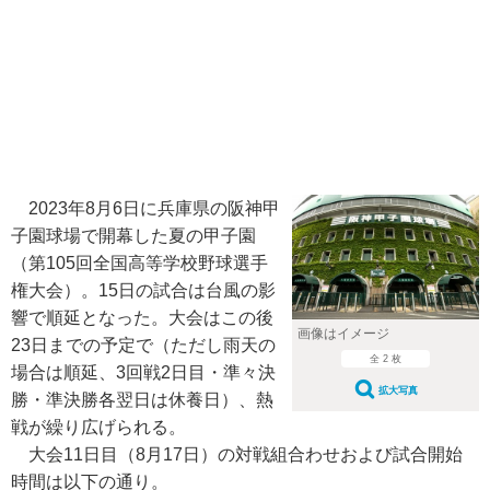
2023年8月6日に兵庫県の阪神甲
子園球場で開幕した夏の甲子園
（第105回全国高等学校野球選手
権大会）。15日の試合は台風の影
響で順延となった。大会はこの後
画像はイメージ
23日までの予定で（ただし雨天の
全 2 枚
場合は順延、3回戦2日目・準々決
拡大写真
勝・準決勝各翌日は休養日）、熱
戦が繰り広げられる。
大会11日目（8月17日）の対戦組合わせおよび試合開始
時間は以下の通り。