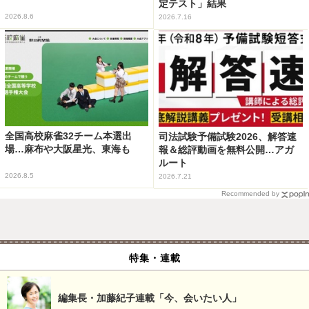
定テスト」結果
2026.8.6
2026.7.16
全国高校麻雀32チーム本選出
司法試験予備試験2026、解答速
場…麻布や大阪星光、東海も
報＆総評動画を無料公開…アガ
ルート
2026.8.5
2026.7.21
Recommended by
特集・連載
編集長・加藤紀子連載「今、会いたい人」