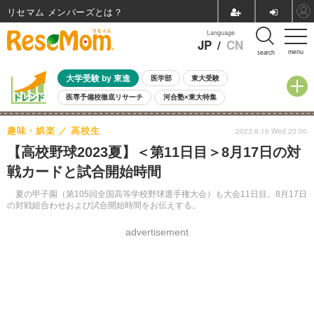
リセマム メンバーズ
Language
JP
/
CN
menu
search
大学受験 by 東進
医学部
東大受験
医専予備校徹底リサーチ
河合塾×東大特集
親子で考える大学選び
高校受験
中学受験
小学校受験
趣味・娯楽
高校生
2023.8.16 Wed 20:00
共通テスト
夏休み
8月開催学校説明会・相談会
【高校野球2023夏】＜第11日目＞8月17日の対
8月開催イベント・WS
全国公立高校 過去問
人気記事
戦カードと試合開始時間
自由研究教材（小学生向け）
自由研究教材（中学生向け）
ランキング
夏の甲子園（第105回全国高等学校野球選手権大会）も大会11日目。8月17日
の対戦組合わせおよび試合開始時間をお伝えする。
advertisement