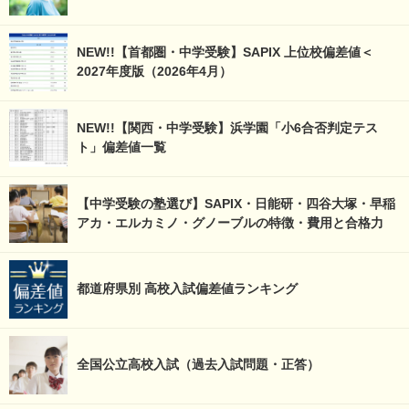
NEW!!【首都圏・中学受験】SAPIX 上位校偏差値＜
2027年度版（2026年4月）
NEW!!【関西・中学受験】浜学園「小6合否判定テス
ト」偏差値一覧
【中学受験の塾選び】SAPIX・日能研・四谷大塚・早稲
アカ・エルカミノ・グノーブルの特徴・費用と合格力
都道府県別 高校入試偏差値ランキング
全国公立高校入試（過去入試問題・正答）