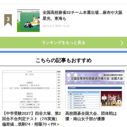
全国高校麻雀32チーム本選出場…麻布や大阪
星光、東海も
2026.8.5 Wed 19:45
ランキングをもっと見る
こちらの記事もおすすめ
【中学受験2027】四谷大塚、第2
高校囲碁全国大会、団体戦は
回合不合判定テスト（7/5実施）
灘・南山女子部が優勝
偏差値…筑駒74・桜蔭70＜PR＞