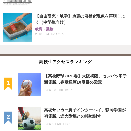
【自由研究・地学】地震の液状化現象を再現しよ
う（中学生向け）
教育・受験
2018.7.24 Tue 10:15
高校生アクセスランキング
【高校野球2026春】大阪桐蔭、センバツ甲子
園優勝…春夏通算10度目の栄冠
2026.3.31 Tue 16:15
高校サッカー男子インターハイ、静岡学園が
初優勝…近大附属との接戦制す
2026.8.1 Sat 14:38