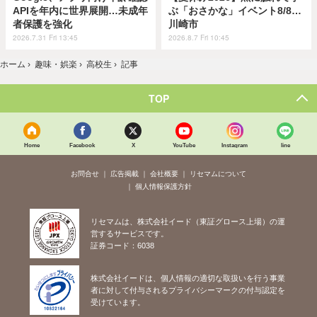
APIを年内に世界展開…未成年
ぶ「おさかな」イベント8/8…
者保護を強化
川崎市
2026.7.31 Fri 13:45
2026.8.7 Fri 10:45
ホーム
›
趣味・娯楽
›
高校生
›
記事
TOP
Home
Facebook
X
YouTube
Instagram
line
お問合せ
広告掲載
会社概要
リセマムについて
個人情報保護方針
リセマムは、株式会社イード（東証グロース上場）の運
営するサービスです。
証券コード：6038
株式会社イードは、個人情報の適切な取扱いを行う事業
者に対して付与されるプライバシーマークの付与認定を
受けています。