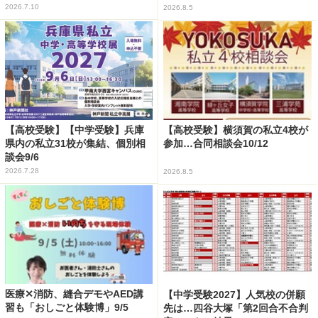
2026.7.10
2026.8.5
【高校受験】【中学受験】兵庫
【高校受験】横須賀の私立4校が
県内の私立31校が集結、個別相
参加…合同相談会10/12
談会9/6
2026.7.28
2026.8.5
医療✕消防、縫合デモやAED講
【中学受験2027】人気校の併願
習も「おしごと体験博」9/5
先は…四谷大塚「第2回合不合判