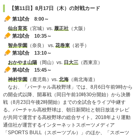
【第11日】8月17日（木）の対戦カード
第1試合
8:00
～
仙台育英
（宮城）vs.
履正社
（大阪）
第2試合
10:35
～
智弁学園
（奈良） vs.
花巻東
（岩手）
第3試合
13:10
～
おかやま山陽
（岡山）vs.
日大三
（西東京）
第4試合
15:45
～
神村学園
（鹿児島）vs.
北海
（南北海道）
なお、「バーチャル高校野球」では、8月6日午前9時から
の開会式以降、開幕戦（同日午前10時30分開始）から決勝
戦（8月23日午後2時開始）までの全試合をライブ中継す
る。バーチャル高校野球は、朝日新聞社と朝日放送テレビ
が共同で運営する高校野球の総合サイト。2018年より運動
通信社が運営するインターネットスポーツメディア
「SPORTS BULL（スポーツブル）」のほか、「スポーツ