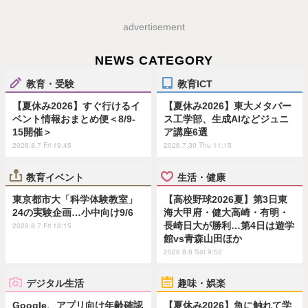
advertisement
NEWS CATEGORY
教育・受験
教育ICT
【夏休み2026】すぐ行けるイ
【夏休み2026】東大メタバー
ベント情報おまとめ便＜8/9-
ス工学部、生成AIなどジュニ
15開催＞
ア講座6選
2026.8.7 Fri 19:45
2026.7.30 Thu 11:15
教育イベント
生活・健康
東京都市大「科学体験教室」
【高校野球2026夏】第3日東
24の実験企画…小中向け9/6
海大甲府・健大高崎・有明・
長崎日大が勝利…第4日は遊学
2026.8.7 Fri 18:15
館vs青森山田ほか
2026.8.8 Sat 9:52
デジタル生活
趣味・娯楽
Google、アプリ向け年齢確認
【夏休み2026】魚に触れて学