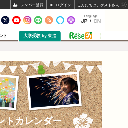
ログイン
こんにちは、ゲストさん
Language
JP
/
CN
ント
大学受験 by 東進
ントカレンダー