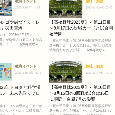
教育イベント
趣味・娯楽
2023.8.18 Fri 11:15
2023.8.16 Wed 20:00
ルレゴや街づくり「レ
【高校野球2023夏】＜第11日目
展」羽田空港
＞8月17日の対戦カードと試合開
始時間
は、2023年9月1日に「レ
機」が販売されることを記念
夏の甲子園（第105回全国高等学校野球
港にて「 …
記事を読む »
選手権大会）も大会11日目。8月17日の対
戦組合わせおよび試 …
記事を読む »
教育イベント
趣味・娯楽
2023.8.15 Tue 13:15
2023.8.14 Mon 19:15
023】トヨタと科学漫
【高校野球2023夏】＜第10日目
バル「未来先取りプロ
＞8月15日の3回戦4試合は16日
に順延、台風7号の影響
版はトヨタ自動車と「カーボ
夏の甲子園（第105回全国高等学校野球
ルのサバイバル」に取り組ん
選手権大会）が開幕した。大会10日目（8