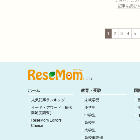
でおり、この
記事を読む 
1
2
3
4
5
ホーム
教育・受験
国
人気記事ランキング
未就学児
イード・アワード（顧客
小学生
満足度調査）
中学生
ReseMom Editors'
高校生
Choice
大学生
高校偏差値