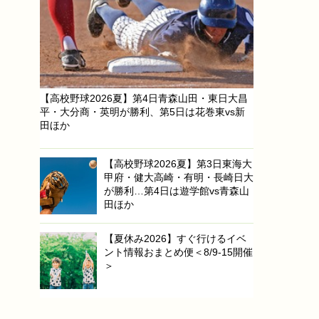
【高校野球2026夏】第4日青森山田・東日大昌
平・大分商・英明が勝利、第5日は花巻東vs新
田ほか
【高校野球2026夏】第3日東海大
甲府・健大高崎・有明・長崎日大
が勝利…第4日は遊学館vs青森山
田ほか
【夏休み2026】すぐ行けるイベ
ント情報おまとめ便＜8/9-15開催
＞