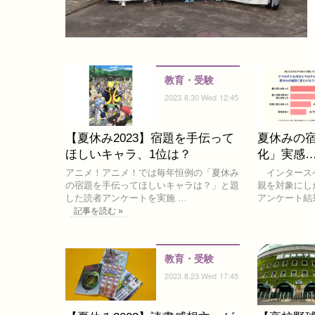
教育・受験
2023.8.30 Wed 12:45
【夏休み2023】宿題を手伝って
夏休みの
ほしいキャラ、1位は？
化」実感
アニメ！アニメ！では毎年恒例の「夏休み
インタースペー
の宿題を手伝ってほしいキャラは？」と題
親を対象にし
した読者アンケートを実施 …
アンケート結
記事を読む »
教育・受験
2023.8.23 Wed 17:45