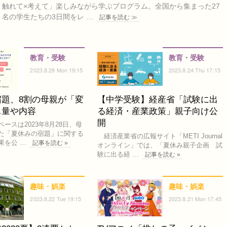
触れて×考えて」楽しみながら学ぶプログラム。全国から集まった27
名の学生たちの3日間をレ …
記事を読む ≫
教育・受験
教育・受験
2023.8.28 Mon 19:15
2023.8.24 Thu 17:15
宿題、8割の母親が「変
【中学受験】経産省「試験に出
…量や内容
る経済・産業政策」親子向け公
開
スは2023年8月28日、母
た「夏休みの宿題」に関する
経済産業省の広報サイト「METI Journal
果を公 …
記事を読む »
オンライン」では、「夏休み親子企画 試
験に出る経 …
記事を読む »
趣味・娯楽
趣味・娯楽
2023.8.22 Tue 19:15
2023.8.21 Mon 17:45