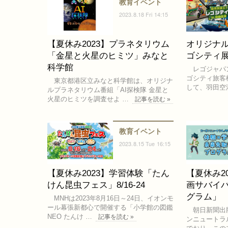
教育イベント
2023.8.18 Fri 14:15
【夏休み2023】プラネタリウム
オリジナ
「金星と火星のヒミツ」みなと
ゴシティ
科学館
レゴジャパン
ゴシティ旅客
東京都港区立みなと科学館は、オリジナ
して、羽田空
ルプラネタリウム番組「AI探検隊 金星と
火星のヒミツを調査せよ …
記事を読む »
教育イベント
2023.8.15 Tue 16:15
【夏休み2023】学習体験「たん
【夏休み2
けん昆虫フェス」8/16-24
画サバイ
グラム」
MNHは2023年8月16日～24日、イオンモ
ール幕張新都心で開催する「小学館の図鑑
朝日新聞出
NEO たんけ …
記事を読む »
ンニュートラ