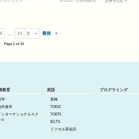
プロジェクト …
月15日）の対戦組合 …
記事を読む »
»
6
10
次
最後
…
Page 1 of 15
際教育
英語
プログラミング
留学
英検
海外進学
TOEIC
インターナショナルスク
TOEFL
ール
IELTS
ミツカル英会話