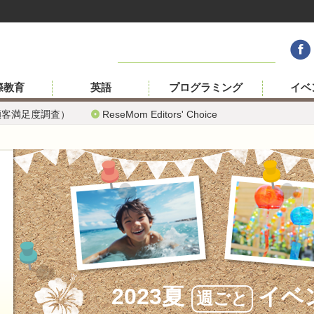
際教育
英語
プログラミング
イベ
顧客満足度調査）
ReseMom Editors' Choice
2023夏
イベ
週ごと