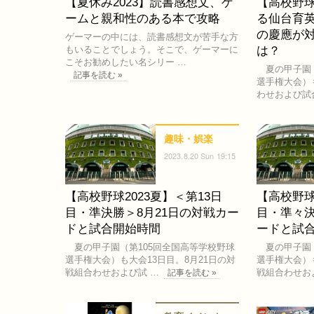
【夏休み2023】読書感想文、ゲ
【高校野球
ームと親和性のある本で攻略
る仙台育英
の慶應が
ゲーマーの中には、読書感想文が苦手な方
もいることでしょう。そこで、ゲーマーに
は？
こそお勧めしたい名シリー …
夏の甲子園（
記事を読む »
選手権大会）
わせおよび試
趣味・娯楽
2023.8.20 Sun 19:15
【高校野球2023夏】＜第13日
【高校野球
目・準決勝＞8月21日の対戦カー
目・準々決
ドと試合開始時間
ードと試
夏の甲子園（第105回全国高等学校野球
夏の甲子園（
選手権大会）も大会13日目。8月21日の対
選手権大会）も
戦組合わせおよび試 …
戦組合わせお
記事を読む »