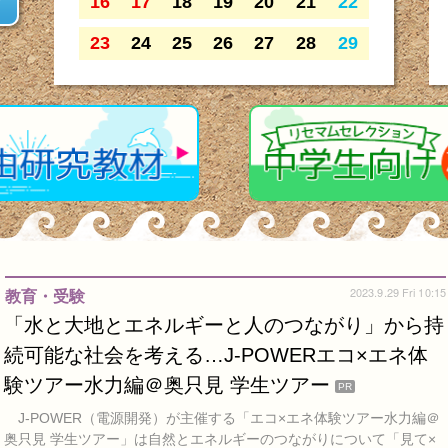
16
17
18
19
20
21
22
23
24
25
26
27
28
29
2023.9.29 Fri 10:15
教育・受験
「水と大地とエネルギーと人のつながり」から持
続可能な社会を考える…J-POWERエコ×エネ体
験ツアー水力編＠奥只見 学生ツアー
PR
J-POWER（電源開発）が主催する「エコ×エネ体験ツアー水力編＠
奥只見 学生ツアー」は自然とエネルギーのつながりについて「見て×