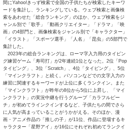
間にYahoo!きっず検索で全国の子供たちが検索したキーワ
ードを集計し、ランキングしている。ウェブ検索と画像検
索をあわせた「総合ランキング」のほか、ウェブ検索をジ
ャンル別で「歌手」「動画クリエイター」「ドラマ」「映
画」の4部門と、画像検索をジャンル別で「キャラクター」
「イラスト」「スポーツ選手」「人名」「昆虫」の5部門で
集計した。
2023年の総合ランキングは、ローマ字入力用のタイピン
グ練習ゲーム「寿司打」が2年連続1位となった。2位「Pop
タイピング」、3位「Scratch」、4位「タイピング」、5位
「マインクラフト」と続く。パソコンなどでの文字入力の
練習に関連するキーワードが上位に多くランクイン。また
「マインクラフト」が昨年の8位から5位に上昇し、「マイ
ンクラフト」の実況中継を行うグループ「カラフルピー
チ」が初めてラインクインするなど、子供たちの間でさら
に人気が高まっていることがうかがえる。そのほか、漫
画・アニメ作品の「推しの子」が11位、作品に登場するキ
ャラクター「星野アイ」が16位にそれぞれ初めてランクイ