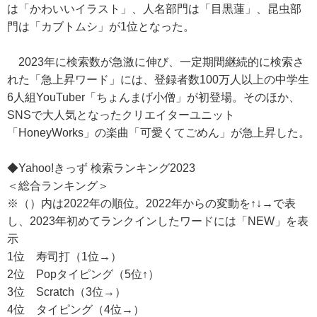
は「かわいいイラスト」、人名部門は「目黒蓮」、昆虫部
門は「カブトムシ」が1位となった。
2023年に検索数が急激に伸び、一定期間継続的に検索さ
れた「急上昇ワード」には、登録者数100万人以上の中学生
6人組YouTuber「ちょんまげ小僧」が初登場。そのほか、
SNSで大人気となったクリエイターユニット
「HoneyWorks」の楽曲「可愛くてごめん」が急上昇した。
◆Yahoo!きっず 検索ランキング2023
＜総合ランキング＞
※（）内は2022年の順位。2022年からの変動を↑↓→で表
し、2023年初めてランクインしたワードには「NEW」を表
示
1位 寿司打（1位→）
2位 Popタイピング（5位↑）
3位 Scratch（3位→）
4位 タイピング（4位→）