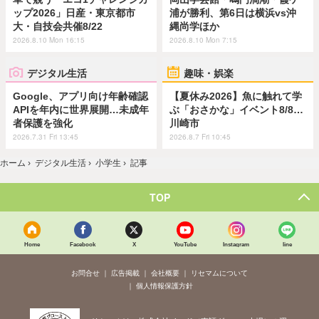
ップ2026」日産・東京都市
浦が勝利、第6日は横浜vs沖
大・自技会共催8/22
縄尚学ほか
2026.8.10 Mon 16:15
2026.8.10 Mon 7:15
デジタル生活
趣味・娯楽
Google、アプリ向け年齢確認
【夏休み2026】魚に触れて学
APIを年内に世界展開…未成年
ぶ「おさかな」イベント8/8…
者保護を強化
川崎市
2026.7.31 Fri 13:45
2026.8.7 Fri 10:45
ホーム
›
デジタル生活
›
小学生
›
記事
TOP
Home
Facebook
X
YouTube
Instagram
line
お問合せ
広告掲載
会社概要
リセマムについて
個人情報保護方針