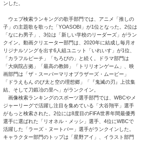
ンした。
ウェブ検索ランキングの歌手部門では、アニメ「推しの
子」の主題歌を歌った「YOASOBI」が1位となった。2位は
「なにわ男子」、3位は「新しい学校のリーダーズ」がラン
クイン。動画クリエーター部門は、2020年に結成し毎月オ
リジナルソングを出す6人組ユニット「いれいす」が1位、
「カラフルピーチ」「ちろぴの」と続く。ドラマ部門は
「大病院占拠」「最高の教師」「トリリオンゲーム」、映
画部門は「ザ・スーパーマリオブラザーズ・ムービー」
「ドラえもん のび太と空の理想郷」「『鬼滅の刃』上弦集
結、そして刀鍛冶の里へ」がランクイン。
画像検索ランキングのスポーツ選手部門では、WBCやメ
ジャーリーグで活躍し注目を集めている「大谷翔平」選手
がもっと検索された。2位には8度目のFIFA世界年間最優秀
選手に選ばれた「リオネル・メッシ」選手、4位にWBCで
活躍した「ラーズ・ヌートバー」選手がランクインした。
キャラクター部門のトップは「星野アイ」、イラスト部門