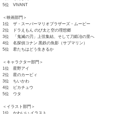
5位 VIVANT
＜映画部門＞
1位 ザ・スーパーマリオブラザーズ・ムービー
2位 ドラえもん のび太と空の理想郷
3位 「鬼滅の刃」上弦集結、そして刀鍛冶の里へ
4位 名探偵コナン 黒鉄の魚影（サブマリン）
5位 君たちはどう生きるか
＜キャラクター部門＞
1位 星野アイ
2位 星のカービィ
3位 ちいかわ
4位 ピカチュウ
5位 ウタ
＜イラスト部門＞
1位 かわいい イラスト