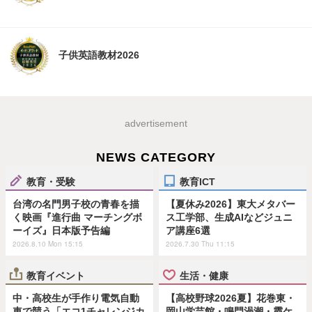
子供英語教材2026
advertisement
NEWS CATEGORY
教育・受験
教育ICT
台湾の名門男子校の青春を描
【夏休み2026】東大メタバー
く映画『進行曲 マーチングボ
ス工学部、生成AIなどジュニ
ーイズ』日本版予告編
ア講座6選
2026.8.10 Mon 15:15
2026.7.30 Thu 11:15
教育イベント
生活・健康
中・高校生が手作り電気自動
【高校野球2026夏】花巻東・
車で競う「エコ1チャレンジカ
岡山学芸館・鳴門渦潮・霞ケ