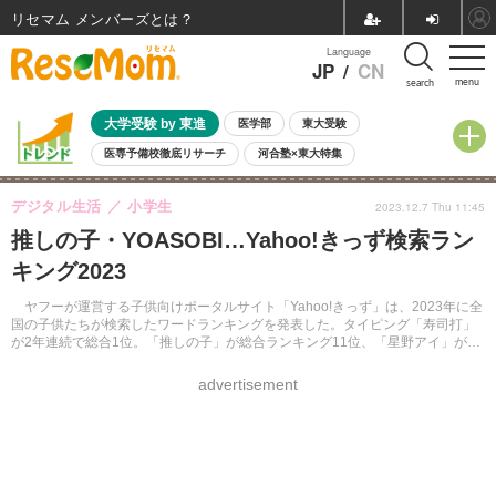
リセマム メンバーズ
Language
JP
/
CN
menu
search
大学受験 by 東進
医学部
東大受験
医専予備校徹底リサーチ
河合塾×東大特集
親子で考える大学選び
高校受験
中学受験
小学校受験
デジタル生活
小学生
2023.12.7 Thu 11:45
共通テスト
夏休み
8月開催学校説明会・相談会
推しの子・YOASOBI…Yahoo!きっず検索ラン
8月開催イベント・WS
全国公立高校 過去問
人気記事
キング2023
自由研究教材（小学生向け）
自由研究教材（中学生向け）
ランキング
ヤフーが運営する子供向けポータルサイト「Yahoo!きっず」は、2023年に全
国の子供たちが検索したワードランキングを発表した。タイピング「寿司打」
が2年連続で総合1位。「推しの子」が総合ランキング11位、「星野アイ」が16
位にランクイン、一大ブームとなった。
advertisement