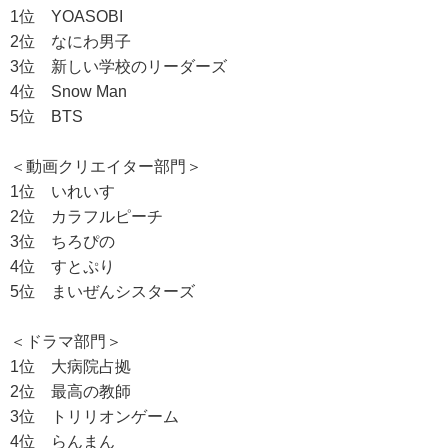
1位 YOASOBI
2位 なにわ男子
3位 新しい学校のリーダーズ
4位 Snow Man
5位 BTS
＜動画クリエイター部門＞
1位 いれいす
2位 カラフルピーチ
3位 ちろぴの
4位 すとぷり
5位 まいぜんシスターズ
＜ドラマ部門＞
1位 大病院占拠
2位 最高の教師
3位 トリリオンゲーム
4位 らんまん