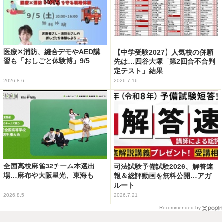
医療✕消防、縫合デモやAED講
【中学受験2027】人気校の併願
習も「おしごと体験博」9/5
先は…四谷大塚「第2回合不合判
定テスト」結果
2026.8.6
2026.7.16
全国高校麻雀32チーム本選出
司法試験予備試験2026、解答速
場…麻布や大阪星光、東海も
報＆総評動画を無料公開…アガ
ルート
2026.8.5
2026.7.21
Recommended by