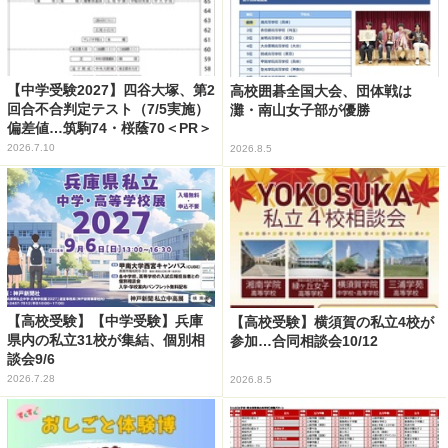
【中学受験2027】四谷大塚、第2
高校囲碁全国大会、団体戦は
回合不合判定テスト（7/5実施）
灘・南山女子部が優勝
偏差値…筑駒74・桜蔭70＜PR＞
2026.7.10
2026.8.5
【高校受験】【中学受験】兵庫
【高校受験】横須賀の私立4校が
県内の私立31校が集結、個別相
参加…合同相談会10/12
談会9/6
2026.7.28
2026.8.5