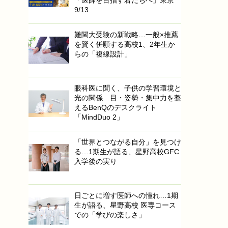
9/13
難関大受験の新戦略…一般×推薦
を賢く併願する高校1、2年生か
らの「複線設計」
眼科医に聞く、子供の学習環境と
光の関係…目・姿勢・集中力を整
えるBenQのデスクライト
「MindDuo 2」
「世界とつながる自分」を見つけ
る…1期生が語る、星野高校GFC
入学後の実り
日ごとに増す医師への憧れ…1期
生が語る、星野高校 医専コース
での「学びの楽しさ」