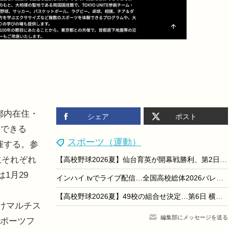
、都内在住・
シェア
ポスト
験できる
スポーツ（運動）
催する。参
生それぞれ
【高校野球2026夏】仙台育英が開幕戦勝利、第2日は東筑vs神村学園ほか
1月29
インハイ.tvでライブ配信…全国高校総体2026バレーボール競技開幕
【高校野球2026夏】49校の組合せ決定…第6日 横浜-沖縄尚学
向けマルチス
編集部にメッセージを送る
スポーツフ