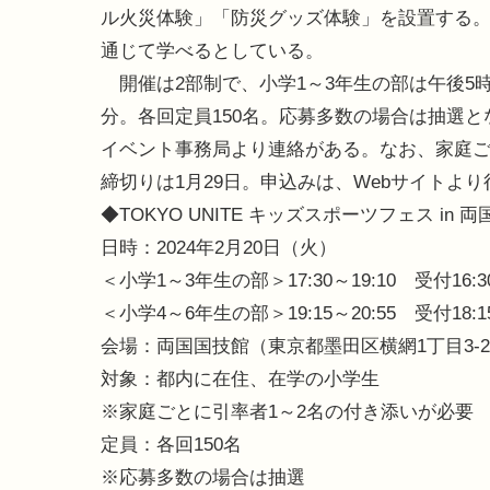
ル火災体験」「防災グッズ体験」を設置する
通じて学べるとしている。
開催は2部制で、小学1～3年生の部は午後5時半
分。各回定員150名。応募多数の場合は抽選とな
イベント事務局より連絡がある。なお、家庭ご
締切りは1月29日。申込みは、Webサイトより
◆TOKYO UNITE キッズスポーツフェス in 
日時：2024年2月20日（火）
＜小学1～3年生の部＞17:30～19:10 受付16:3
＜小学4～6年生の部＞19:15～20:55 受付18:1
会場：両国国技館（東京都墨田区横網1丁目3-2
対象：都内に在住、在学の小学生
※家庭ごとに引率者1～2名の付き添いが必要
定員：各回150名
※応募多数の場合は抽選