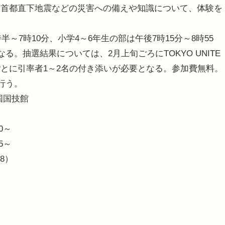
。首都直下地震などの災害への備えや知識について、体験を
～7時10分、小学4～6年生の部は午後7時15分～8時55
る。抽選結果については、2月上旬ごろにTOKYO UNITE
とに引率者1～2名の付き添いが必要となる。参加費無料。
行う。
両国国技館
0～
5～
8）