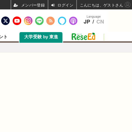
ログイン
こんにちは、ゲストさん
Language
JP
/
CN
ント
大学受験 by 東進