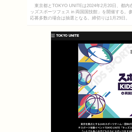
東京都とTOKYO UNITEは2024年2月20
ッズスポーツフェス in 両国国技館」を開催する。
応募多数の場合は抽選となる。締切りは1月29日。