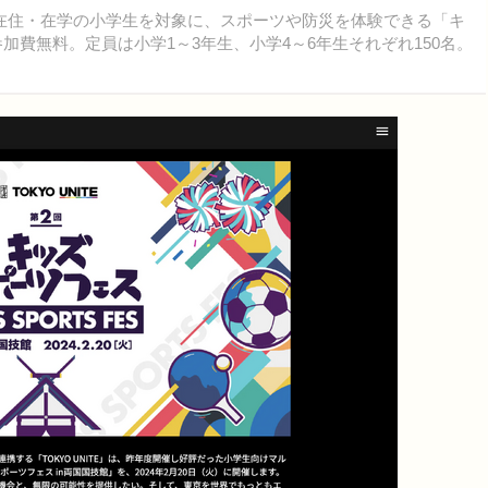
日、都内在住・在学の小学生を対象に、スポーツや防災を体験できる「キ
参加費無料。定員は小学1～3年生、小学4～6年生それぞれ150名。