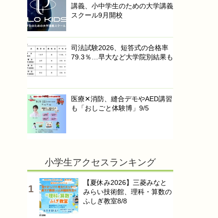
講義、小中学生のための大学講義
スクール9月開校
司法試験2026、短答式の合格率
79.3％…早大など大学院別結果も
医療✕消防、縫合デモやAED講習
も「おしごと体験博」9/5
小学生アクセスランキング
【夏休み2026】三菱みなと
みらい技術館、理科・算数の
ふしぎ教室8/8