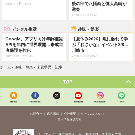
後の部で八幡商と健大高崎が
2026.8.7 Fri 18:15
激突
2026.8.7 Fri 12:45
デジタル生活
趣味・娯楽
Google、アプリ向け年齢確認
【夏休み2026】魚に触れて学
APIを年内に世界展開…未成年
ぶ「おさかな」イベント8/8…
者保護を強化
川崎市
2026.7.31 Fri 13:45
2026.8.7 Fri 10:45
ホーム
›
趣味・娯楽
›
未就学児
›
記事
TOP
Home
Facebook
X
YouTube
Instagram
line
お問合せ
広告掲載
会社概要
リセマムについて
個人情報保護方針
リセマムは、株式会社イード（東証グロース上場）の運