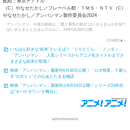
配給：東京テアトル
（C）やなせたかし／フレーベル館・ＴＭＳ・ＮＴＶ（C）
やなせたかし／アンパンマン製作委員会2024
「アンパンマン」今度の映画は、“愛と勇気の戦士”ばいきんまんが主役!?
「ばいきんまんとえほんのルルン」24年6月28日公開
《CHiRO★》
いちばん好きな“絵本”といえば？「ぐりとぐら」「ノンタン」
「アンパンマン」…人気シリーズからアニメ化タイトルまでさ
まざまな絵本が登場！
映画「アンパンマン」最新作6月30日公開！「ロボ彗星」で暮ら
す“ロボリィ”との心あたたまる物語
映画「アンパンマン」最新作が6月24日公開！シリーズ33作目
は“オバケタウン”が舞台に
advertisement