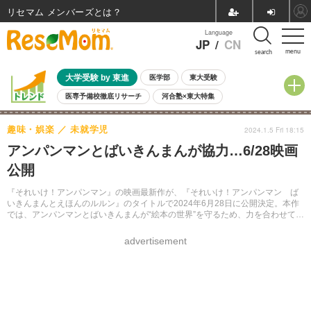
リセマム メンバーズ
Language
JP
/
CN
menu
search
大学受験 by 東進
医学部
東大受験
医専予備校徹底リサーチ
河合塾×東大特集
親子で考える大学選び
高校受験
中学受験
小学校受験
趣味・娯楽
未就学児
2024.1.5 Fri 18:15
共通テスト
夏休み
8月開催学校説明会・相談会
アンパンマンとばいきんまんが協力…6/28映画
8月開催イベント・WS
全国公立高校 過去問
人気記事
公開
自由研究教材（小学生向け）
自由研究教材（中学生向け）
ランキング
『それいけ！アンパンマン』の映画最新作が、『それいけ！アンパンマン ば
いきんまんとえほんのルルン』のタイトルで2024年6月28日に公開決定。本作
では、アンパンマンとばいきんまんが“絵本の世界”を守るため、力を合わせて大
活躍するという。
advertisement