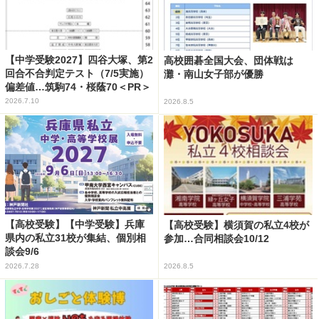
【中学受験2027】四谷大塚、第2
高校囲碁全国大会、団体戦は
回合不合判定テスト（7/5実施）
灘・南山女子部が優勝
偏差値…筑駒74・桜蔭70＜PR＞
2026.7.10
2026.8.5
【高校受験】【中学受験】兵庫
【高校受験】横須賀の私立4校が
県内の私立31校が集結、個別相
参加…合同相談会10/12
談会9/6
2026.7.28
2026.8.5