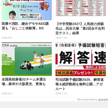
医療✕消防、縫合デモやAED講
【中学受験2027】人気校の併願
習も「おしごと体験博」9/5
先は…四谷大塚「第2回合不合判
定テスト」結果
2026.8.6
2026.7.16
全国高校麻雀32チーム本選出
司法試験予備試験2026、解答速
場…麻布や大阪星光、東海も
報＆総評動画を無料公開…アガ
ルート
2026.8.5
2026.7.21
Recommended by