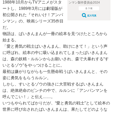
1988年10月からTVアニメがスタ
ンマン製作委員会2024
ートし、1989年3月には劇場版が
全 3 枚
初公開された『それいけ！アンパ
拡大写真
ンマン』の、映画シリーズ35作目
だ。
物語は、ばいきんまんが一冊の絵本を見つけたところから
始まる。
「愛と勇気の戦士ばいきんまん、助けにきて！」という声
に呼ばれ、絵本の中に吸い込まれてしまったばいきんまん
は、森の妖精・ルルンからお願いされ、森で大暴れする“す
いとるゾウ”をやっつけることに。
最初は嫌がりながらも一生懸命戦うばいきんまんと、その
姿に勇気をもらうルルン。
しかし、すいとるゾウの強さに大苦戦するばいきんまん
は、絶体絶命のピンチの中で、ルルンに「アンパンマンを
呼んでこい！」と伝え……。
いつもやられてばかりだが、“愛と勇気の戦士”として絵本の
世界に呼び出されたばいきんまんは、果たしてどのような