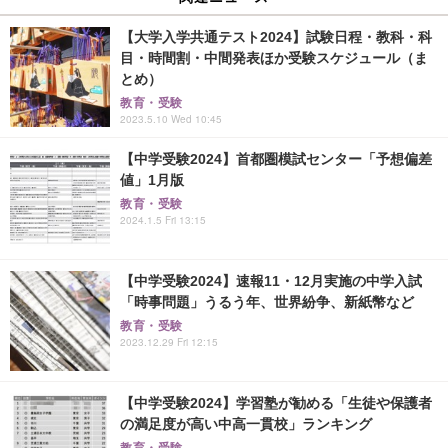
【大学入学共通テスト2024】試験日程・教科・科
目・時間割・中間発表ほか受験スケジュール（ま
とめ）
教育・受験
2023.5.10 Wed 10:45
【中学受験2024】首都圏模試センター「予想偏差
値」1月版
教育・受験
2024.1.5 Fri 13:15
【中学受験2024】速報11・12月実施の中学入試
「時事問題」うるう年、世界紛争、新紙幣など
教育・受験
2023.12.29 Fri 12:15
【中学受験2024】学習塾が勧める「生徒や保護者
の満足度が高い中高一貫校」ランキング