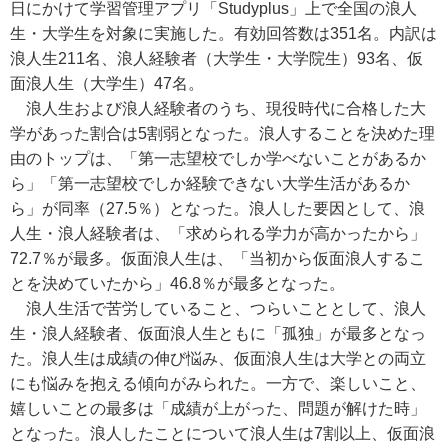
日にかけて学習管理アプリ「Studyplus」上で全国の浪人
生・大学生を対象に実施した。有効回答数は351名。内訳は
浪人生211名、浪人経験者（大学生・大学院生）93名、仮
面浪人生（大学生）47名。
浪人生および浪人経験者のうち、現役時代に合格した大
学があった割合は5割弱となった。浪人することを決めた理
由のトップは、「第一志望校でしか学べないことがあるか
ら」「第一志望校でしか経験できない大学生活があるか
ら」が同率（27.5％）となった。浪人した要因として、浪
人生・浪人経験者は、「求められる学力が高かったから」
72.7％が最多。仮面浪人生は、「当初から仮面浪人するこ
とを決めていたから」46.8％が最多となった。
浪人生活で苦労していること、つらいこととして、浪人
生・浪人経験者、仮面浪人生ともに「孤独」が最多となっ
た。浪人生は成績の伸び悩み、仮面浪人生は大学との両立
にも悩みを抱える傾向がみられた。一方で、楽しいこと、
嬉しいことの最多は「成績が上がった、問題が解けた時」
となった。浪人したことについて浪人生は7割以上、仮面浪