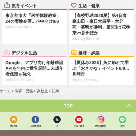
教育イベント
生活・健康
東京都市大「科学体験教室」
【高校野球2026夏】第4日青
24の実験企画…小中向け9/6
森山田・東日大昌平・大分
商・英明が勝利、第5日は花巻
2026.8.7 Fri 18:15
東vs新田ほか
2026.8.9 Sun 9:15
デジタル生活
趣味・娯楽
Google、アプリ向け年齢確認
【夏休み2026】魚に触れて学
APIを年内に世界展開…未成年
ぶ「おさかな」イベント8/8…
者保護を強化
川崎市
2026.7.31 Fri 13:45
2026.8.7 Fri 10:45
ホーム
›
教育・受験
›
高校生
›
記事
TOP
Home
Facebook
X
YouTube
Instagram
line