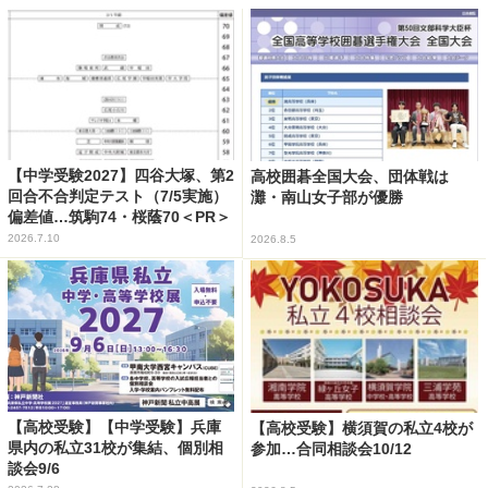
【中学受験2027】四谷大塚、第2
高校囲碁全国大会、団体戦は
回合不合判定テスト（7/5実施）
灘・南山女子部が優勝
偏差値…筑駒74・桜蔭70＜PR＞
2026.7.10
2026.8.5
【高校受験】【中学受験】兵庫
【高校受験】横須賀の私立4校が
県内の私立31校が集結、個別相
参加…合同相談会10/12
談会9/6