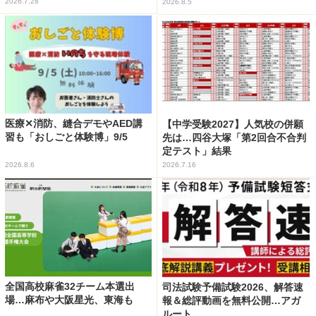
2026.7.28
2026.8.5
医療✕消防、縫合デモやAED講
【中学受験2027】人気校の併願
習も「おしごと体験博」9/5
先は…四谷大塚「第2回合不合判
定テスト」結果
2026.8.6
2026.7.16
全国高校麻雀32チーム本選出
司法試験予備試験2026、解答速
場…麻布や大阪星光、東海も
報＆総評動画を無料公開…アガ
ルート