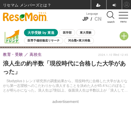
リセマム メンバーズ
Language
JP
/
CN
menu
search
大学受験 by 東進
医学部
東大受験
医専予備校徹底リサーチ
河合塾×東大特集
親子で考える大学選び
高校受験
中学受験
小学校受験
教育・受験
高校生
2024.1.10 Wed 12:45
共通テスト
夏休み
8月開催学校説明会・相談会
浪人生の約半数「現役時代に合格した大学があ
8月開催イベント・WS
全国公立高校 過去問
人気記事
った」
自由研究教材（小学生向け）
自由研究教材（中学生向け）
ランキング
Studyplusトレンド研究所の調査結果から、現役時代に合格した大学がありな
がら第一志望校へのこだわりから浪人することを決めた人が45.4％にのぼるこ
とが明らかになった。浪人生は7割以上、仮面浪人生は半数以上が「浪人して良
かった」と回答している。
advertisement