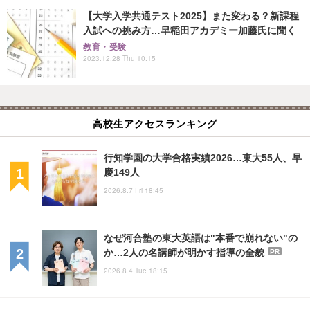
【大学入学共通テスト2025】また変わる？新課程
入試への挑み方…早稲田アカデミー加藤氏に聞く
教育・受験
2023.12.28 Thu 10:15
高校生アクセスランキング
行知学園の大学合格実績2026…東大55人、早
慶149人
2026.8.7 Fri 18:45
なぜ河合塾の東大英語は"本番で崩れない"の
か…2人の名講師が明かす指導の全貌
PR
2026.8.4 Tue 18:15