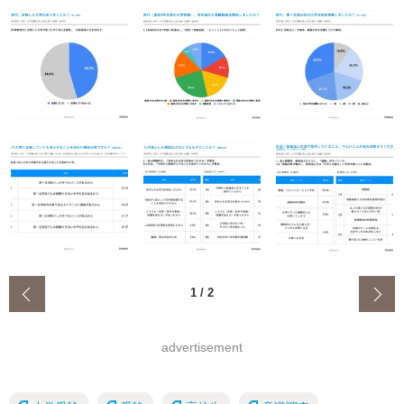
‹
1
/
2
advertisement