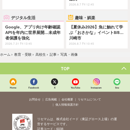
2026.8.7 Fri 12:45
デジタル生活
趣味・娯楽
Google、アプリ向け年齢確認
【夏休み2026】魚に触れて学
APIを年内に世界展開…未成年
ぶ「おさかな」イベント8/8…
者保護を強化
川崎市
2026.7.31 Fri 13:45
2026.8.7 Fri 10:45
ホーム
›
教育・受験
›
高校生
›
記事
›
写真・画像
TOP
Home
Facebook
X
YouTube
Instagram
line
お問合せ
広告掲載
会社概要
リセマムについて
個人情報保護方針
リセマムは、株式会社イード（東証グロース上場）の運
営するサービスです。
証券コード：6038