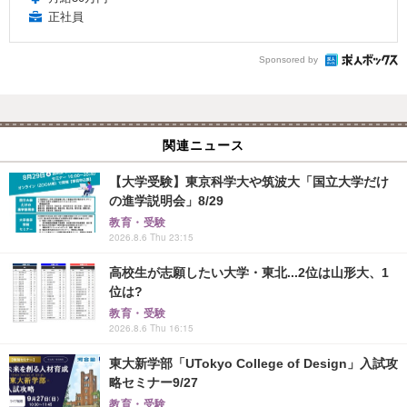
正社員
Sponsored by
関連ニュース
【大学受験】東京科学大や筑波大「国立大学だけ
の進学説明会」8/29
教育・受験
2026.8.6 Thu 23:15
高校生が志願したい大学・東北...2位は山形大、1
位は?
教育・受験
2026.8.6 Thu 16:15
東大新学部「UTokyo College of Design」入試攻
略セミナー9/27
教育・受験