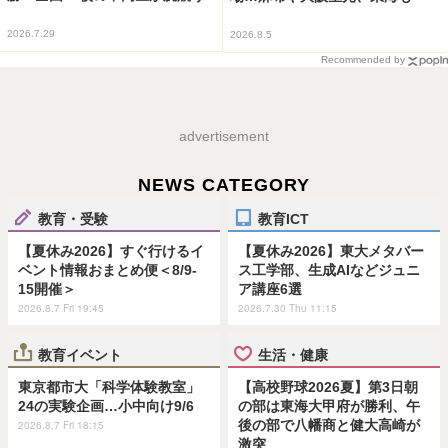
2026.7.29
2026.8.5
Recommended by
advertisement
NEWS CATEGORY
教育・受験
教育ICT
【夏休み2026】すぐ行けるイ
【夏休み2026】東大メタバー
ベント情報おまとめ便＜8/9-
ス工学部、生成AIなどジュニ
15開催＞
ア講座6選
2026.8.7 Fri 19:45
2026.7.30 Thu 11:15
教育イベント
生活・健康
東京都市大「科学体験教室」
【高校野球2026夏】第3日朝
24の実験企画…小中向け9/6
の部は東海大甲府が勝利、午
後の部で八幡商と健大高崎が
2026.8.7 Fri 18:15
激突