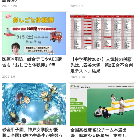
2026.7.28
2026.8.5
医療✕消防、縫合デモやAED講
【中学受験2027】人気校の併願
習も「おしごと体験博」9/5
先は…四谷大塚「第2回合不合判
定テスト」結果
2026.8.6
2026.7.16
砂金甲子園、神戸女学院が優
全国高校麻雀32チーム本選出
勝…全国14校の中高生が腕競う
場…麻布や大阪星光、東海も