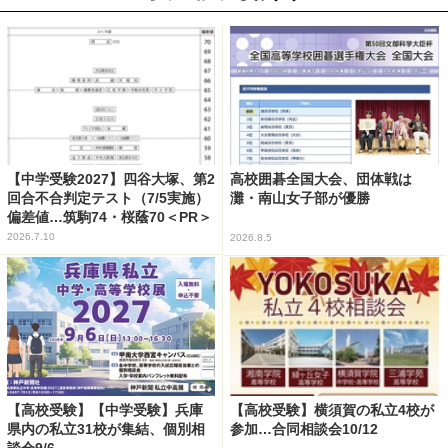
【中学受験2027】四谷大塚、第2
高校囲碁全国大会、団体戦は
回合不合判定テスト（7/5実施）
灘・南山女子部が優勝
偏差値…筑駒74・桜蔭70＜PR＞
2026.7.10
2026.8.5
【高校受験】【中学受験】兵庫
【高校受験】横須賀の私立4校が
県内の私立31校が集結、個別相
参加…合同相談会10/12
談会9/6