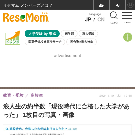
リセマム メンバーズ
Language
JP
/
CN
menu
search
大学受験 by 東進
医学部
東大受験
医専予備校徹底リサーチ
河合塾×東大特集
親子で考える大学選び
高校受験
中学受験
小学校受験
advertisement
共通テスト
夏休み
8月開催学校説明会・相談会
8月開催イベント・WS
全国公立高校 過去問
人気記事
自由研究教材（小学生向け）
自由研究教材（中学生向け）
ランキング
教育・受験
高校生
2024.1.10（水） 12:45
浪人生の約半数「現役時代に合格した大学があ
った」 1枚目の写真・画像