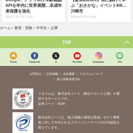
APIを年内に世界展開…未成年
ぶ「おさかな」イベント8/8…
者保護を強化
川崎市
2026.7.31 Fri 13:45
2026.8.7 Fri 10:45
ホーム
›
教育・受験
›
中学生
›
記事
TOP
Home
Facebook
X
YouTube
Instagram
line
お問合せ
広告掲載
会社概要
リセマムについて
個人情報保護方針
リセマムは、株式会社イード（東証グロース上場）の運
営するサービスです。
証券コード：6038
株式会社イードは、個人情報の適切な取扱いを行う事業
者に対して付与されるプライバシーマークの付与認定を
受けています。