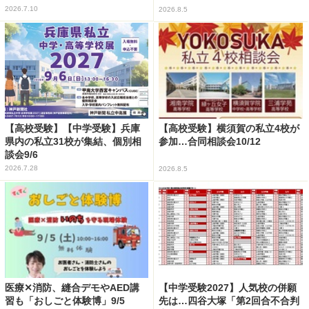
2026.7.10
2026.8.5
【高校受験】【中学受験】兵庫
【高校受験】横須賀の私立4校が
県内の私立31校が集結、個別相
参加…合同相談会10/12
談会9/6
2026.7.28
2026.8.5
医療✕消防、縫合デモやAED講
【中学受験2027】人気校の併願
習も「おしごと体験博」9/5
先は…四谷大塚「第2回合不合判