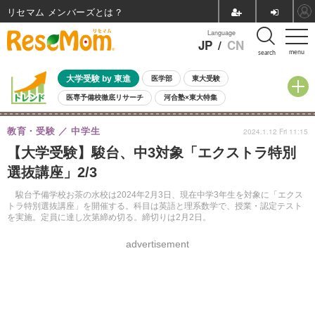
リセマム メンバーズ
Language
JP
/
CN
menu
search
大学受験 by 東進
医学部
東大受験
医専予備校徹底リサーチ
河合塾×東大特集
親子で考える大学選び
高校受験
中学受験
小学校受験
教育・受験
中学生
2024.1.12 Fri 11:15
共通テスト
夏休み
8月開催学校説明会・相談会
【大学受験】駿台、中3対象「エクストラ特別
8月開催イベント・WS
全国公立高校 過去問
人気記事
選抜講座」2/3
自由研究教材（小学生向け）
自由研究教材（中学生向け）
ランキング
駿台予備学校お茶の水校は2024年2月3日、現在中学3年生を対象に「エクス
トラ特別選抜講座」を開催する。科目は英語と理系数学で、授業・認定テスト
を実施。定員に達し次第締め切る。締切りは2月2日。
advertisement