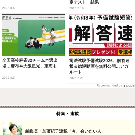
定テスト」結果
2026.8.6
2026.7.16
全国高校麻雀32チーム本選出
司法試験予備試験2026、解答速
場…麻布や大阪星光、東海も
報＆総評動画を無料公開…アガ
ルート
2026.8.5
2026.7.21
Recommended by
特集・連載
編集長・加藤紀子連載「今、会いたい人」