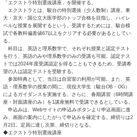
「エクストラ特別選抜講座」を開催する。
エクストラとは、駿台の特別選抜（少人数制）講座。東
大・京大・国公立大医学部のトップ合格を目指し、ハイレ
ベルな授業を展開するという。受講するためには、駿台模
試で各教科偏差値67以上をクリアする必要があるとしてい
る。
科目は、英語と理系数学で、それぞれ授業と認定テスト
を行う。英語のみや理系数学のみの受講も可能。認定テス
トでは2024年度受講認定を得ることもできるため、受講希
望の人は認定テストを受験する。
参加特典として、当日は自習室の利用が可能。また、英
語・理系数学の授業の間に、現役大学生（駿台OB・OG）
によるガイダンスを実施する。さらに、春期講習（6時間講
座・対面講座のみ）を1講座無料で受講できるとしている。
申込みは、Webサイトの申込みボタンより申込画面に進
み、画面の案内にしたがって申込みを確定する。締切りは2
月2日。定員に達し次第、締切りとなる。
◆エクストラ特別選抜講座