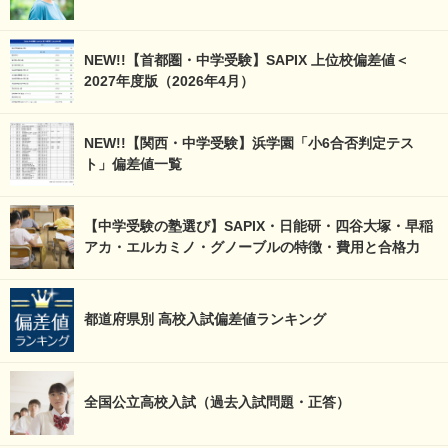
NEW!!【首都圏・中学受験】SAPIX 上位校偏差値＜
2027年度版（2026年4月）
NEW!!【関西・中学受験】浜学園「小6合否判定テス
ト」偏差値一覧
【中学受験の塾選び】SAPIX・日能研・四谷大塚・早稲
アカ・エルカミノ・グノーブルの特徴・費用と合格力
都道府県別 高校入試偏差値ランキング
全国公立高校入試（過去入試問題・正答）