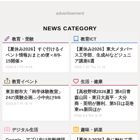
advertisement
NEWS CATEGORY
教育・受験
教育ICT
【夏休み2026】すぐ行けるイ
【夏休み2026】東大メタバー
ベント情報おまとめ便＜8/9-
ス工学部、生成AIなどジュニ
15開催＞
ア講座6選
2026.8.7 Fri 19:45
2026.7.30 Thu 11:15
教育イベント
生活・健康
東京都市大「科学体験教室」
【高校野球2026夏】第4日青
24の実験企画…小中向け9/6
森山田・東日大昌平・大分
商・英明が勝利、第5日は花巻
2026.8.7 Fri 18:15
東vs新田ほか
2026.8.9 Sun 9:15
デジタル生活
趣味・娯楽
Google、アプリ向け年齢確認
【夏休み2026】魚に触れて学