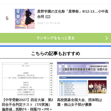
星野学園の文化祭「星華祭」9/12-13…小中高
合同
PR
2026.7.31 Fri 16:45
ランキングをもっと見る
こちらの記事もおすすめ
【中学受験2027】四谷大塚、第2
高校囲碁全国大会、団体戦は
回合不合判定テスト（7/5実施）
灘・南山女子部が優勝
偏差値…筑駒74・桜蔭70＜PR＞