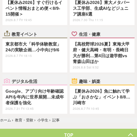
【夏休み2026】すぐ行けるイ
【夏休み2026】東大メタバー
ベント情報おまとめ便＜8/9-
ス工学部、生成AIなどジュニ
15開催＞
ア講座6選
2026.8.7 Fri 19:45
2026.7.30 Thu 11:15
教育イベント
生活・健康
東京都市大「科学体験教室」
【高校野球2026夏】東海大甲
24の実験企画…小中向け9/6
府・健大高崎・有明・長崎日
大が勝利…第4日は遊学館vs
2026.8.7 Fri 18:15
青森山田ほか
2026.8.8 Sat 9:52
デジタル生活
趣味・娯楽
Google、アプリ向け年齢確認
【夏休み2026】魚に触れて学
APIを年内に世界展開…未成年
ぶ「おさかな」イベント8/8…
者保護を強化
川崎市
2026.7.31 Fri 13:45
2026.8.7 Fri 10:45
ホーム
›
教育・受験
›
小学生
›
記事
TOP