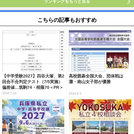
ランキングをもっと見る
こちらの記事もおすすめ
【中学受験2027】四谷大塚、第2
高校囲碁全国大会、団体戦は
回合不合判定テスト（7/5実施）
灘・南山女子部が優勝
偏差値…筑駒74・桜蔭70＜PR＞
2026.7.10
2026.8.5