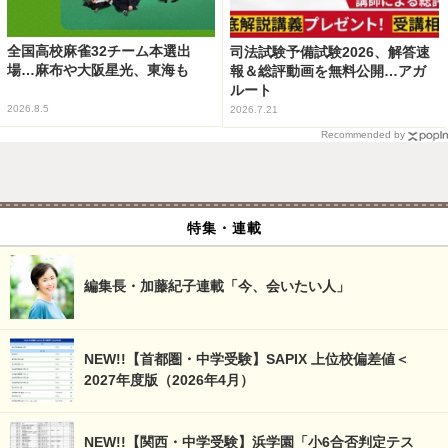
全国高校麻雀32チーム本選出
司法試験予備試験2026、解答速
場…麻布や大阪星光、東海も
報＆総評動画を無料公開…アガ
ルート
2026.8.5
2026.7.21
Recommended by
特集・連載
編集長・加藤紀子連載「今、会いたい人」
NEW!!【首都圏・中学受験】SAPIX 上位校偏差値＜
2027年度版（2026年4月）
NEW!!【関西・中学受験】浜学園「小6合否判定テス