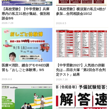
【高校受験】【中学受験】兵庫
【高校受験】横須賀の私立4校が
県内の私立31校が集結、個別相
参加…合同相談会10/12
談会9/6
2026.7.28
2026.8.5
医療✕消防、縫合デモやAED講
【中学受験2027】人気校の併願
習も「おしごと体験博」9/5
先は…四谷大塚「第2回合不合判
定テスト」結果
2026.8.6
2026.7.16