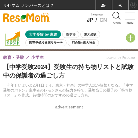
リセマム メンバーズ
Language
JP
/
CN
menu
search
大学受験 by 東進
医学部
東大受験
医専予備校徹底リサーチ
河合塾×東大特集
親子で考える大学選び
高校受験
中学受験
小学校受験
教育・受験
小学生
2024.1.26 Fri 20:00
共通テスト
夏休み
8月開催学校説明会・相談会
【中学受験2024】受験生の持ち物リストと試験
8月開催イベント・WS
全国公立高校 過去問
人気記事
中の保護者の過ごし方
自由研究教材（小学生向け）
自由研究教材（中学生向け）
ランキング
今年もいよいよ2月1日より、東京・神奈川の中学入試が解禁となる。「中学
受験のバトン」主宰者のレモンさんの協力を得て、受験当日の親子の「持ち物
リスト」を作成。待機時間のおすすめの過ごし方も。
advertisement