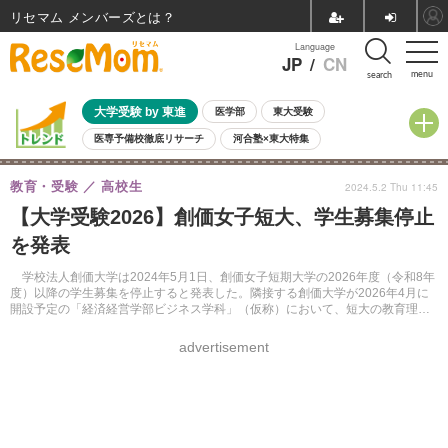
リセマム メンバーズ
Language
JP
/
CN
menu
search
大学受験 by 東進
医学部
東大受験
医専予備校徹底リサーチ
河合塾×東大特集
親子で考える大学選び
高校受験
中学受験
小学校受験
教育・受験
高校生
2024.5.2 Thu 11:45
共通テスト
夏休み
8月開催学校説明会・相談会
【大学受験2026】創価女子短大、学生募集停止
8月開催イベント・WS
全国公立高校 過去問
人気記事
を発表
自由研究教材（小学生向け）
自由研究教材（中学生向け）
ランキング
学校法人創価大学は2024年5月1日、創価女子短期大学の2026年度（令和8年
度）以降の学生募集を停止すると発表した。隣接する創価大学が2026年4月に
開設予定の「経済経営学部ビジネス学科」（仮称）において、短大の教育理念
や学びを引き継ぐとしている。
advertisement