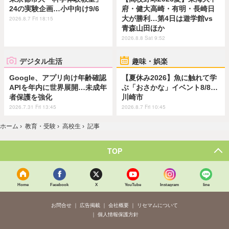
24の実験企画…小中向け9/6
府・健大高崎・有明・長崎日
大が勝利…第4日は遊学館vs
2026.8.7 Fri 18:15
青森山田ほか
2026.8.8 Sat 9:52
デジタル生活
趣味・娯楽
Google、アプリ向け年齢確認
【夏休み2026】魚に触れて学
APIを年内に世界展開…未成年
ぶ「おさかな」イベント8/8…
者保護を強化
川崎市
2026.7.31 Fri 13:45
2026.8.7 Fri 10:45
ホーム
›
教育・受験
›
高校生
›
記事
TOP
Home
Facebook
X
YouTube
Instagram
line
お問合せ
広告掲載
会社概要
リセマムについて
個人情報保護方針