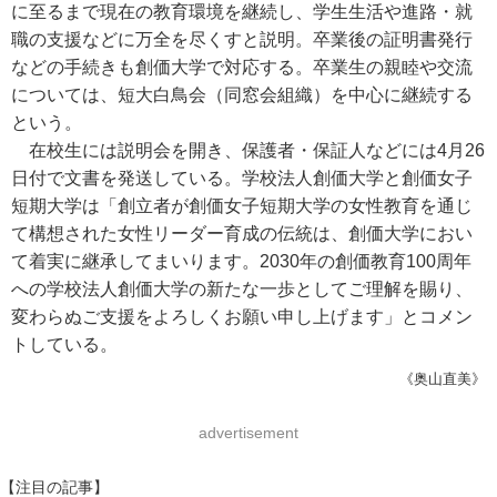
に至るまで現在の教育環境を継続し、学生生活や進路・就
職の支援などに万全を尽くすと説明。卒業後の証明書発行
などの手続きも創価大学で対応する。卒業生の親睦や交流
については、短大白鳥会（同窓会組織）を中心に継続する
という。
在校生には説明会を開き、保護者・保証人などには4月26
日付で文書を発送している。学校法人創価大学と創価女子
短期大学は「創立者が創価女子短期大学の女性教育を通じ
て構想された女性リーダー育成の伝統は、創価大学におい
て着実に継承してまいります。2030年の創価教育100周年
への学校法人創価大学の新たな一歩としてご理解を賜り、
変わらぬご支援をよろしくお願い申し上げます」とコメン
トしている。
《奥山直美》
advertisement
【注目の記事】