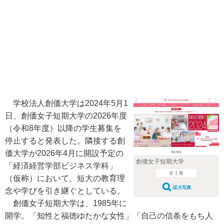
学校法人創価大学は2024年5月1
日、創価女子短期大学の2026年度
（令和8年度）以降の学生募集を
停止すると発表した。隣接する創
価大学が2026年4月に開設予定の
創価女子短期大学
「経済経営学部ビジネス学科」
全 1 枚
（仮称）において、短大の教育理
拡大写真
念や学びを引き継ぐとしている。
創価女子短期大学は、1985年に
開学。「知性と福徳ゆたかな女性」「自己の信条をもち人