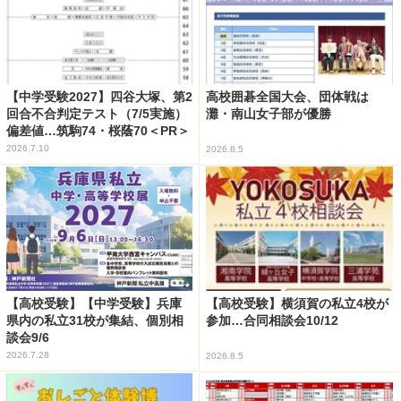
【中学受験2027】四谷大塚、第2
高校囲碁全国大会、団体戦は
回合不合判定テスト（7/5実施）
灘・南山女子部が優勝
偏差値…筑駒74・桜蔭70＜PR＞
2026.7.10
2026.8.5
【高校受験】【中学受験】兵庫
【高校受験】横須賀の私立4校が
県内の私立31校が集結、個別相
参加…合同相談会10/12
談会9/6
2026.7.28
2026.8.5