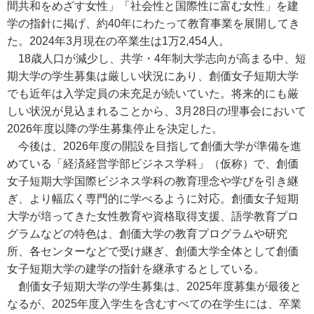
間共和をめざす女性」「社会性と国際性に富む女性」を建
学の指針に掲げ、約40年にわたって教育事業を展開してき
た。2024年3月現在の卒業生は1万2,454人。
18歳人口が減少し、共学・4年制大学志向が高まる中、短
期大学の学生募集は厳しい状況にあり、創価女子短期大学
でも近年は入学定員の未充足が続いていた。将来的にも厳
しい状況が見込まれることから、3月28日の理事会において
2026年度以降の学生募集停止を決定した。
今後は、2026年度の開設を目指して創価大学が準備を進
めている「経済経営学部ビジネス学科」（仮称）で、創価
女子短期大学国際ビジネス学科の教育理念や学びを引き継
ぎ、より幅広く専門的に学べるように対応。創価女子短期
大学が培ってきた女性教育や資格取得支援、語学教育プロ
グラムなどの特色は、創価大学の教育プログラムや研究
所、各センターなどで受け継ぎ、創価大学全体として創価
女子短期大学の建学の指針を継承するとしている。
創価女子短期大学の学生募集は、2025年度募集が最後と
なるが、2025年度入学生を含むすべての在学生には、卒業