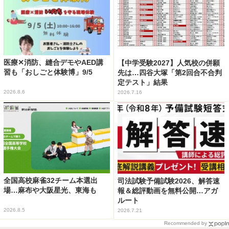
医療✕消防、縫合デモやAED講
【中学受験2027】人気校の併願
習も「おしごと体験博」9/5
先は…四谷大塚「第2回合不合判
定テスト」結果
2026.8.6
2026.7.16
全国高校麻雀32チーム本選出
司法試験予備試験2026、解答速
場…麻布や大阪星光、東海も
報＆総評動画を無料公開…アガ
ルート
2026.8.5
2026.7.21
Recommended by