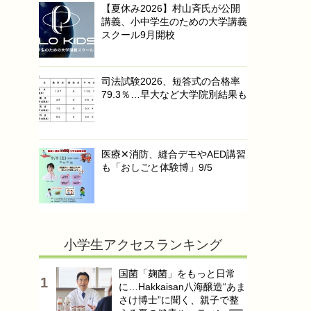
【夏休み2026】村山斉氏が公開
講義、小中学生のための大学講義
スクール9月開校
司法試験2026、短答式の合格率
79.3％…早大など大学院別結果も
医療✕消防、縫合デモやAED講習
も「おしごと体験博」9/5
小学生アクセスランキング
国菌「麹菌」をもっと日常
に…Hakkaisan八海醸造“あま
さけ博士”に聞く、親子で整