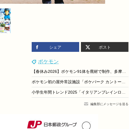
シェア
ポスト
ポケモン
【春休み2026】ポケモン91体を廃材で制作、多摩美が環境教育展3/26…WSも
ポケモン初の屋外常設施設「ポケパーク カントー」よみうりランド園内に開業、2026年2月5日
小学生年間トレンド2025「イタリアンブレインロット」など流行語に
編集部にメッセージを送る