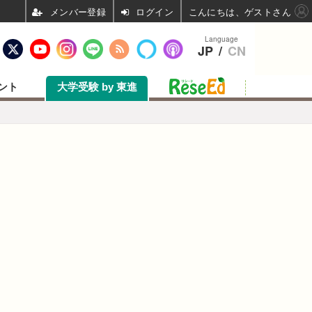
ログイン
こんにちは、ゲストさん
Language
JP
/
CN
ント
大学受験 by 東進