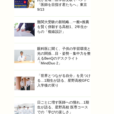
「医師を目指す君たちへ」東京
9/13
難関大受験の新戦略…一般×推薦
を賢く併願する高校1、2年生か
らの「複線設計」
眼科医に聞く、子供の学習環境と
光の関係…目・姿勢・集中力を整
えるBenQのデスクライト
「MindDuo 2」
「世界とつながる自分」を見つけ
る…1期生が語る、星野高校GFC
入学後の実り
日ごとに増す医師への憧れ…1期
生が語る、星野高校 医専コース
での「学びの楽しさ」