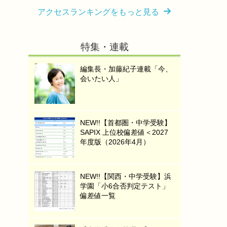
アクセスランキングをもっと見る
特集・連載
編集長・加藤紀子連載「今、
会いたい人」
NEW!!【首都圏・中学受験】
SAPIX 上位校偏差値＜2027
年度版（2026年4月）
NEW!!【関西・中学受験】浜
学園「小6合否判定テスト」
偏差値一覧