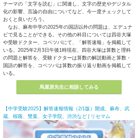
テーマの「文字を読む」に関連し、文字の歴史やデジタル
化の影響、言論の自由についてなど、今一度チェックして
おくと良いだろう。
なお、麻布中学の2025年の国語以外の問題は、エデュナ
ビで見ることができる。その他の科目については四谷大塚
や受験ドクター、コベツバにて、「解答速報」を掲載して
いる。2025年2月3日午後1時現在、四谷大塚は算数と理科
の問題と解答を、受験ドクターは算数の解説動画と算数・
国語の解答を、コベツバは算数の振り返り動画を掲載して
いる。
馬屋原先生に相談してみる
【中学受験2025】解答速報情報（2/1版）開成、麻布、武
蔵、桜蔭、雙葉、女子学院、渋渋など | リセマム