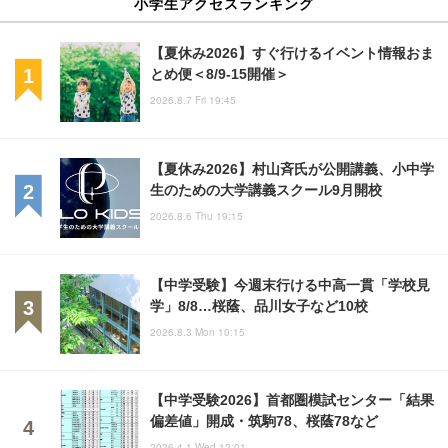
小学生アクセスランキング
【夏休み2026】すぐ行けるイベント情報おま
とめ便＜8/9-15開催＞
2026.8.7 Fri 19:45
【夏休み2026】村山斉氏が公開講義、小中学
生のための大学講義スクール9月開校
2026.8.6 Thu 19:15
【中学受験】今週末行ける中高一貫「学校見
学」8/8…桜蔭、品川女子など10校
2026.8.3 Mon 10:15
【中学受験2026】首都圏模試センター「結果
偏差値」開成・筑駒78、桜蔭78など
2026.4.1 Wed 12:01