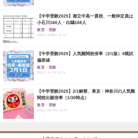
【中学受験2025】都立中高一貫校、一般枠定員は
小石川160人・白鷗168人
教育・受験
2025.2.3 Mon 12:15
【中学受験2025】人気難関校倍率（2/1版）4模試
偏差値
教育・受験
2025.1.31 Fri 10:15
【中学受験2025】2/1解禁、東京・神奈川の人気難
関校出願倍率（1/30時点）
教育・受験
2025.1.30 Thu 12:45