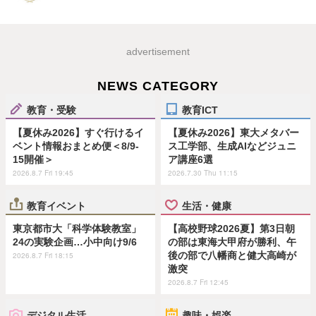
advertisement
NEWS CATEGORY
教育・受験
教育ICT
【夏休み2026】すぐ行けるイ
【夏休み2026】東大メタバー
ベント情報おまとめ便＜8/9-
ス工学部、生成AIなどジュニ
15開催＞
ア講座6選
2026.8.7 Fri 19:45
2026.7.30 Thu 11:15
教育イベント
生活・健康
東京都市大「科学体験教室」
【高校野球2026夏】第3日朝
24の実験企画…小中向け9/6
の部は東海大甲府が勝利、午
後の部で八幡商と健大高崎が
2026.8.7 Fri 18:15
激突
2026.8.7 Fri 12:45
デジタル生活
趣味・娯楽