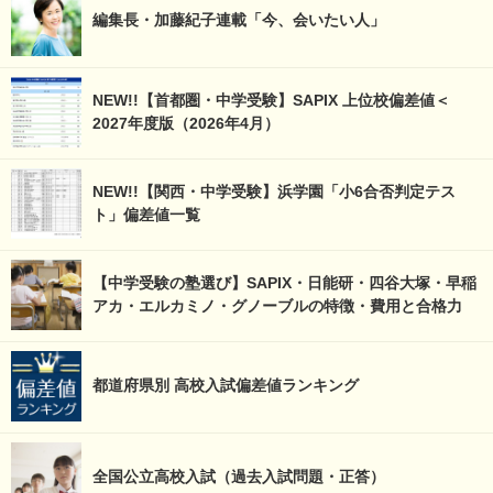
編集長・加藤紀子連載「今、会いたい人」
NEW!!【首都圏・中学受験】SAPIX 上位校偏差値＜
2027年度版（2026年4月）
NEW!!【関西・中学受験】浜学園「小6合否判定テス
ト」偏差値一覧
【中学受験の塾選び】SAPIX・日能研・四谷大塚・早稲
アカ・エルカミノ・グノーブルの特徴・費用と合格力
都道府県別 高校入試偏差値ランキング
全国公立高校入試（過去入試問題・正答）