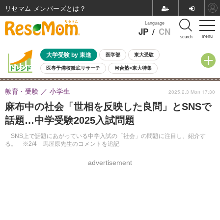
リセマム メンバーズ
Language
JP
/
CN
menu
search
大学受験 by 東進
医学部
東大受験
医専予備校徹底リサーチ
河合塾×東大特集
親子で考える大学選び
高校受験
中学受験
小学校受験
教育・受験
小学生
2025.2.3 Mon 17:30
共通テスト
夏休み
8月開催学校説明会・相談会
麻布中の社会「世相を反映した良問」とSNSで
8月開催イベント・WS
全国公立高校 過去問
人気記事
話題…中学受験2025入試問題
自由研究教材（小学生向け）
自由研究教材（中学生向け）
ランキング
SNS上で話題にあがっている中学入試の「社会」の問題に注目し、紹介す
る。 ※2/4 馬屋原先生のコメントを追記
advertisement