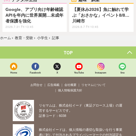
Google、アプリ向け年齢確認
【夏休み2026】魚に触れて学
APIを年内に世界展開…未成年
ぶ「おさかな」イベント8/8…
者保護を強化
川崎市
2026.7.31 Fri 13:45
2026.8.7 Fri 10:45
ホーム
›
教育・受験
›
小学生
›
記事
TOP
Home
Facebook
X
YouTube
Instagram
line
お問合せ
広告掲載
会社概要
リセマムについて
個人情報保護方針
リセマムは、株式会社イード（東証グロース上場）の運
営するサービスです。
証券コード：6038
株式会社イードは、個人情報の適切な取扱いを行う事業
者に対して付与されるプライバシーマークの付与認定を