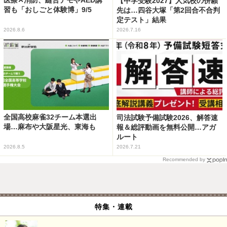
医療✕消防、縫合デモやAED講
【中学受験2027】人気校の併願
習も「おしごと体験博」9/5
先は…四谷大塚「第2回合不合判
定テスト」結果
2026.8.6
2026.7.16
全国高校麻雀32チーム本選出
司法試験予備試験2026、解答速
場…麻布や大阪星光、東海も
報＆総評動画を無料公開…アガ
ルート
2026.8.5
2026.7.21
Recommended by
特集・連載