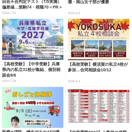
回合不合判定テスト（7/5実施）
灘・南山女子部が優勝
偏差値…筑駒74・桜蔭70＜PR＞
2026.7.10
2026.8.5
【高校受験】【中学受験】兵庫
【高校受験】横須賀の私立4校が
県内の私立31校が集結、個別相
参加…合同相談会10/12
談会9/6
2026.7.28
2026.8.5