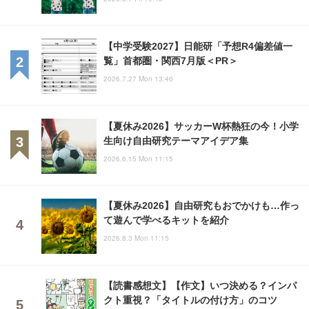
【中学受験2027】日能研「予想R4偏差値一
覧」首都圏・関西7月版＜PR＞
2026.7.27 Mon 13:46
【夏休み2026】サッカーW杯熱狂の今！小学
生向け自由研究テーマアイデア集
2026.6.15 Mon 11:15
【夏休み2026】自由研究もおでかけも…作っ
て遊んで学べるキットを紹介
2026.8.3 Mon 11:15
【読書感想文】【作文】いつ決める？インパ
クト重視？「タイトルの付け方」のコツ