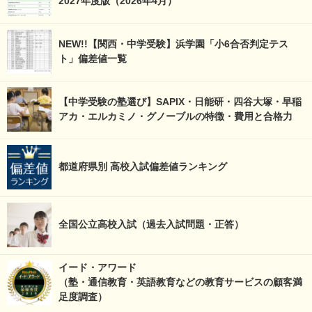
2027年度版（2026年4月）
NEW!!【関西・中学受験】浜学園「小6合否判定テス
ト」偏差値一覧
【中学受験の塾選び】SAPIX・日能研・四谷大塚・早稲
アカ・エルカミノ・グノーブルの特徴・費用と合格力
都道府県別 高校入試偏差値ランキング
全国公立高校入試（過去入試問題・正答）
イード・アワード
（塾・通信教育・英語教育などの教育サービスの顧客満
足度調査）