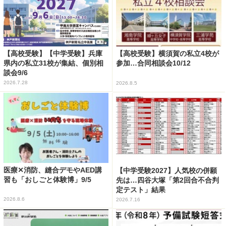
【高校受験】【中学受験】兵庫
【高校受験】横須賀の私立4校が
県内の私立31校が集結、個別相
参加…合同相談会10/12
談会9/6
2026.7.28
2026.8.5
医療✕消防、縫合デモやAED講
【中学受験2027】人気校の併願
習も「おしごと体験博」9/5
先は…四谷大塚「第2回合不合判
定テスト」結果
2026.8.6
2026.7.16