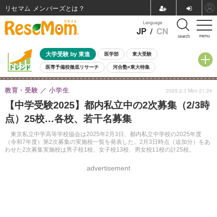
リセマム メンバーズ
Language
JP
/
CN
menu
search
大学受験 by 東進
医学部
東大受験
医専予備校徹底リサーチ
河合塾×東大特集
親子で考える大学選び
高校受験
中学受験
小学校受験
教育・受験
小学生
2025.2.3 Mon 21:24
共通テスト
夏休み
8月開催学校説明会・相談会
【中学受験2025】都内私立中の2次募集（2/3時
8月開催イベント・WS
全国公立高校 過去問
人気記事
点）25校…各校、若干名募集
自由研究教材（小学生向け）
自由研究教材（中学生向け）
ランキング
東京私立中学高等学校協会は2025年2月3日、都内私立中学校の2025年度
（令和7年度）第2次募集の実施校一覧を発表した。2月3日時点（追加分）をあ
わせた2次募集実施校は男子校1校、女子校13校、男女校11校の計25校。
advertisement