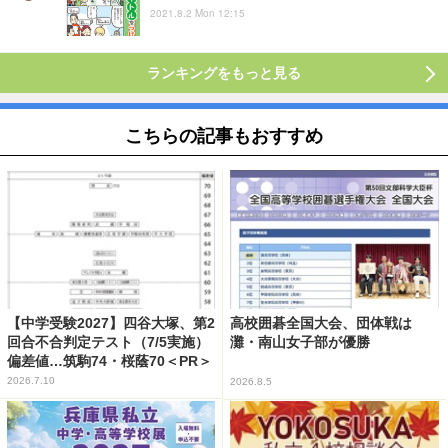
2021.8.2 Mon 12:15
ランキングをもっと見る
こちらの記事もおすすめ
【中学受験2027】四谷大塚、第2
高校囲碁全国大会、団体戦は
回合不合判定テスト（7/5実施）
灘・南山女子部が優勝
偏差値…筑駒74・桜蔭70＜PR＞
2026.7.10
2026.8.5