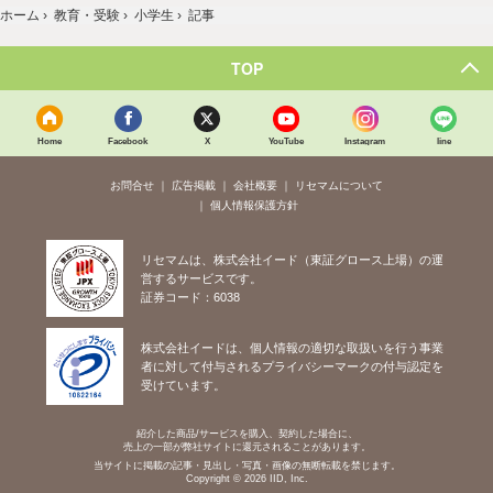
ホーム
›
教育・受験
›
小学生
›
記事
TOP
Home
Facebook
X
YouTube
Instagram
line
お問合せ
広告掲載
会社概要
リセマムについて
個人情報保護方針
リセマムは、株式会社イード（東証グロース上場）の運
営するサービスです。
証券コード：6038
株式会社イードは、個人情報の適切な取扱いを行う事業
者に対して付与されるプライバシーマークの付与認定を
受けています。
紹介した商品/サービスを購入、契約した場合に、
売上の一部が弊社サイトに還元されることがあります。
当サイトに掲載の記事・見出し・写真・画像の無断転載を禁じます。
Copyright © 2026 IID, Inc.