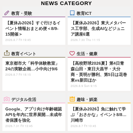
NEWS CATEGORY
教育・受験
教育ICT
【夏休み2026】すぐ行けるイ
【夏休み2026】東大メタバー
ベント情報おまとめ便＜8/9-
ス工学部、生成AIなどジュニ
15開催＞
ア講座6選
2026.8.7 Fri 19:45
2026.7.30 Thu 11:15
教育イベント
生活・健康
東京都市大「科学体験教室」
【高校野球2026夏】第4日青
24の実験企画…小中向け9/6
森山田・東日大昌平・大分
商・英明が勝利、第5日は花巻
2026.8.7 Fri 18:15
東vs新田ほか
2026.8.9 Sun 9:15
デジタル生活
趣味・娯楽
Google、アプリ向け年齢確認
【夏休み2026】魚に触れて学
APIを年内に世界展開…未成年
ぶ「おさかな」イベント8/8…
者保護を強化
川崎市
2026.7.31 Fri 13:45
2026.8.7 Fri 10:45