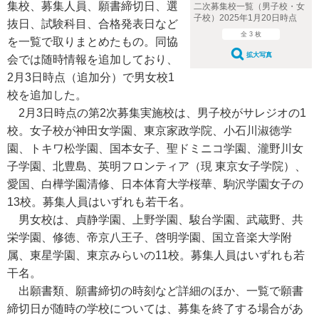
集校、募集人員、願書締切日、選
二次募集校一覧（男子校・女
子校）2025年1月20日時点
抜日、試験科目、合格発表日など
全 3 枚
を一覧で取りまとめたもの。同協
拡大写真
会では随時情報を追加しており、
2月3日時点（追加分）で男女校1
校を追加した。
2月3日時点の第2次募集実施校は、男子校がサレジオの1
校。女子校が神田女学園、東京家政学院、小石川淑徳学
園、トキワ松学園、国本女子、聖ドミニコ学園、瀧野川女
子学園、北豊島、英明フロンティア（現 東京女子学院）、
愛国、白樺学園清修、日本体育大学桜華、駒沢学園女子の
13校。募集人員はいずれも若干名。
男女校は、貞静学園、上野学園、駿台学園、武蔵野、共
栄学園、修徳、帝京八王子、啓明学園、国立音楽大学附
属、東星学園、東京みらいの11校。募集人員はいずれも若
干名。
出願書類、願書締切の時刻など詳細のほか、一覧で願書
締切日が随時の学校については、募集を終了する場合があ