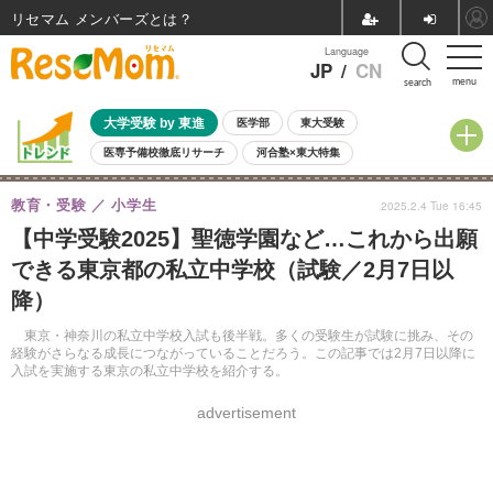
リセマム メンバーズ
Language
JP
/
CN
menu
search
大学受験 by 東進
医学部
東大受験
医専予備校徹底リサーチ
河合塾×東大特集
親子で考える大学選び
高校受験
中学受験
小学校受験
教育・受験
小学生
2025.2.4 Tue 16:45
共通テスト
夏休み
8月開催学校説明会・相談会
【中学受験2025】聖徳学園など…これから出願
8月開催イベント・WS
全国公立高校 過去問
人気記事
できる東京都の私立中学校（試験／2月7日以
自由研究教材（小学生向け）
自由研究教材（中学生向け）
ランキング
降）
東京・神奈川の私立中学校入試も後半戦。多くの受験生が試験に挑み、その
経験がさらなる成長につながっていることだろう。この記事では2月7日以降に
入試を実施する東京の私立中学校を紹介する。
advertisement