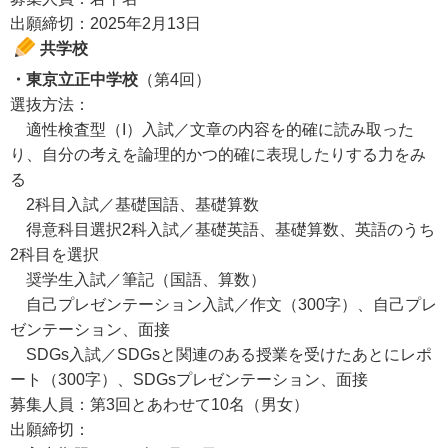
出願締切：2025年2月13日
共学校
・東京立正中学校
（第4回）
選抜方法：
適性検査型（I）入試／文章の内容を的確に読み取った
り、自分の考えを論理的かつ的確に表現したりする力をみ
る
2科目入試／基礎国語、基礎算数
得意科目選択2科入試／基礎英語、基礎算数、英語のうち
2科目を選択
奨学生入試／筆記（国語、算数）
自己プレゼンテーション入試／作文（300字）、自己プレ
ゼンテーション、面接
SDGs入試／SDGsと関連のある授業を受けたあとにレポ
ート（300字）、SDGsプレゼンテーション、面接
募集人員：第3回とあわせて10名（男女）
出願締切：