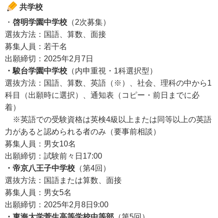
共学校
・
啓明学園中学校
（2次募集）
選抜方法：国語、算数、面接
募集人員：若干名
出願締切：2025年2月7日
・駿台学園中学校
（内申重視・1科選択型）
選抜方法：国語、算数、英語（※）、社会、理科の中から1
科目（出願時に選択）、通知表（コピー・前日までに必
着）
※英語での受験資格は英検4級以上または同等以上の英語
力があると認められる者のみ（要事前相談）
募集人員：男女10名
出願締切：試験前々日17:00
・帝京八王子中学校
（第4回）
選抜方法：国語または算数、面接
募集人員：男女5名
出願締切：2025年2月8日9:00
・東海大学菅生高等学校中等部
（第5回）