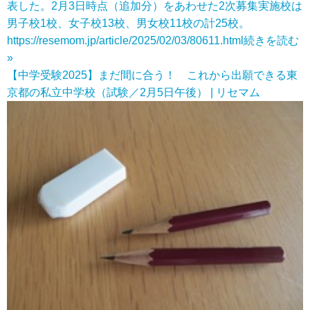
表した。2月3日時点（追加分）をあわせた2次募集実施校は
男子校1校、女子校13校、男女校11校の計25校。
https://resemom.jp/article/2025/02/03/80611.html
続きを読む
»
【中学受験2025】まだ間に合う！ これから出願できる東
京都の私立中学校（試験／2月5日午後） | リセマム