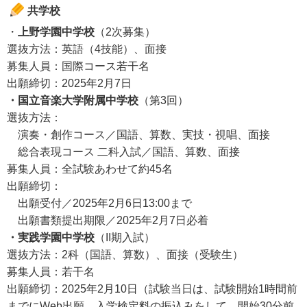
共学校
・
上野学園中学校
（2次募集）
選抜方法：英語（4技能）、面接
募集人員：国際コース若干名
出願締切：2025年2月7日
・国立音楽大学附属中学校
（第3回）
選抜方法：
演奏・創作コース／国語、算数、実技・視唱、面接
総合表現コース 二科入試／国語、算数、面接
募集人員：全試験あわせて約45名
出願締切：
出願受付／2025年2月6日13:00まで
出願書類提出期限／2025年2月7日必着
・実践学園中学校
（II期入試）
選抜方法：2科（国語、算数）、面接（受験生）
募集人員：若干名
出願締切：2025年2月10日（試験当日は、試験開始1時間前
までにWeb出願、入学検定料の振込みをして、開始30分前