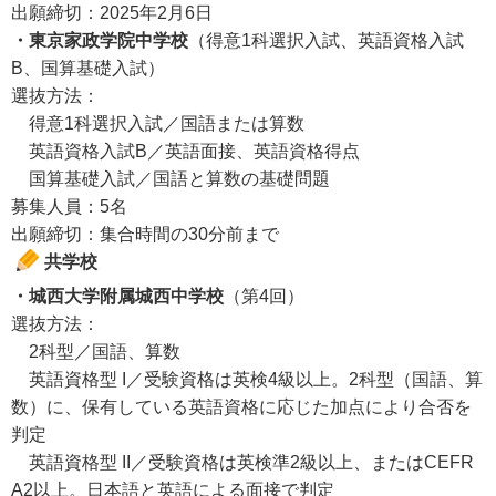
出願締切：2025年2月6日
・東京家政学院中学校
（得意1科選択入試、英語資格入試
B、国算基礎入試）
選抜方法：
得意1科選択入試／国語または算数
英語資格入試B／英語面接、英語資格得点
国算基礎入試／国語と算数の基礎問題
募集人員：5名
出願締切：集合時間の30分前まで
共学校
・城西大学附属城西中学校
（第4回）
選抜方法：
2科型／国語、算数
英語資格型 I／受験資格は英検4級以上。2科型（国語、算
数）に、保有している英語資格に応じた加点により合否を
判定
英語資格型 II／受験資格は英検準2級以上、またはCEFR
A2以上。日本語と英語による面接で判定