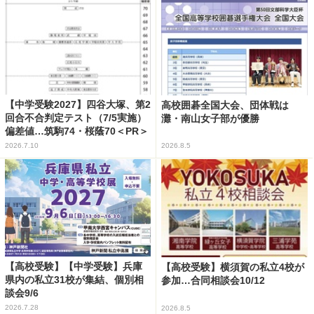
【中学受験2027】四谷大塚、第2
高校囲碁全国大会、団体戦は
回合不合判定テスト（7/5実施）
灘・南山女子部が優勝
偏差値…筑駒74・桜蔭70＜PR＞
2026.7.10
2026.8.5
【高校受験】【中学受験】兵庫
【高校受験】横須賀の私立4校が
県内の私立31校が集結、個別相
参加…合同相談会10/12
談会9/6
2026.7.28
2026.8.5