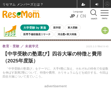
リセマム メンバーズ
Language
JP
/
CN
menu
search
大学受験 by 東進
医学部
東大受験
医専予備校徹底リサーチ
河合塾×東大特集
親子で考える大学選び
高校受験
中学受験
小学校受験
教育・受験
未就学児
2025.3.5 Wed 9:45
共通テスト
夏休み
8月開催学校説明会・相談会
【中学受験の塾選び】四谷大塚の特徴と費用
8月開催イベント・WS
全国公立高校 過去問
人気記事
（2025年度版）
自由研究教材（小学生向け）
自由研究教材（中学生向け）
ランキング
「中学受験の塾選び」をテーマに、大手4塾に加え、それぞれの特色で生徒数
を伸ばす新興2塾について、特徴や費用、カリキュラムなどを紹介する。今回は
四谷大塚について見ていこう。
advertisement