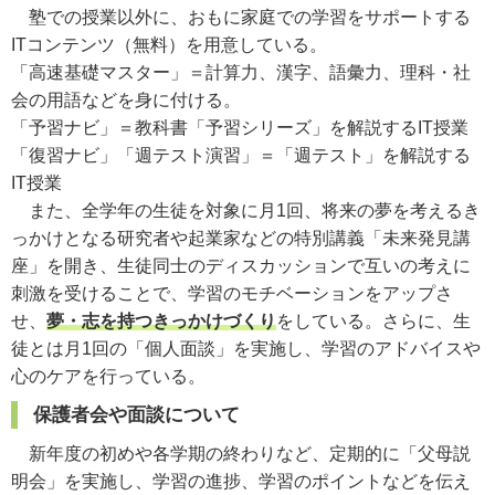
塾での授業以外に、おもに家庭での学習をサポートする
ITコンテンツ（無料）を用意している。
「高速基礎マスター」＝計算力、漢字、語彙力、理科・社
会の用語などを身に付ける。
「予習ナビ」＝教科書「予習シリーズ」を解説するIT授業
「復習ナビ」「週テスト演習」＝「週テスト」を解説する
IT授業
また、全学年の生徒を対象に月1回、将来の夢を考えるき
っかけとなる研究者や起業家などの特別講義「未来発見講
座」を開き、生徒同士のディスカッションで互いの考えに
刺激を受けることで、学習のモチベーションをアップさ
せ、
夢・志を持つきっかけづくり
をしている。さらに、生
徒とは月1回の「個人面談」を実施し、学習のアドバイスや
心のケアを行っている。
保護者会や面談について
新年度の初めや各学期の終わりなど、定期的に「父母説
明会」を実施し、学習の進捗、学習のポイントなどを伝え