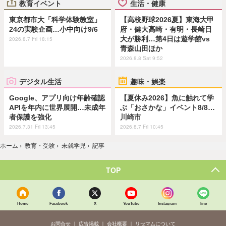
教育イベント
生活・健康
東京都市大「科学体験教室」
【高校野球2026夏】東海大甲
24の実験企画…小中向け9/6
府・健大高崎・有明・長崎日
大が勝利…第4日は遊学館vs
2026.8.7 Fri 18:15
青森山田ほか
2026.8.8 Sat 9:52
デジタル生活
趣味・娯楽
Google、アプリ向け年齢確認
【夏休み2026】魚に触れて学
APIを年内に世界展開…未成年
ぶ「おさかな」イベント8/8…
者保護を強化
川崎市
2026.7.31 Fri 13:45
2026.8.7 Fri 10:45
ホーム
›
教育・受験
›
未就学児
›
記事
TOP
Home
Facebook
X
YouTube
Instagram
line
お問合せ
広告掲載
会社概要
リセマムについて