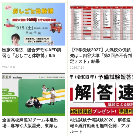
医療✕消防、縫合デモやAED講
【中学受験2027】人気校の併願
習も「おしごと体験博」9/5
先は…四谷大塚「第2回合不合判
定テスト」結果
2026.8.6
2026.7.16
全国高校麻雀32チーム本選出
司法試験予備試験2026、解答速
場…麻布や大阪星光、東海も
報＆総評動画を無料公開…アガ
ルート