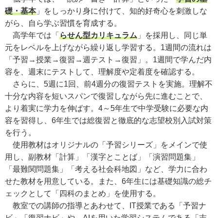
礎・基本
」をしっかり身に付けて、知的好奇心を刺激しな
がら、自ら学ぶ習慣を育成する。
高学年では「
らせん型カリキュラム
」を採用し、同じ単
元をレベルを上げながら繰り返し学習する。1週間の流れは
「予習→授業→復習→週テスト→復習」。1週間で学んだ内
容を、週末にテストして、理解度や定着度を確認する。
さらに、5週に1回、前4週分の復習テストを実施。理解不
十分な内容を短いスパンで復習しながら先に進むことで、
より着実に学力を伸ばす。4～5年生で中学受験に必要な内
容を習得し、6年生では総復習と徹底的な志望校別入試対策
を行う。
使用教材はオリジナルの「予習シリーズ」をメインで使
用し、副教材「計算」「漢字とことば」「演習問題集」
「最難関問題集」「考える社会科地図」など、学力に合わ
せた教材を用意している。また、6年生には基礎知識の総チ
ェックとして「四科のまとめ」を使用する。
教室での講師の指導とあわせて、IT授業である「予習ナ
ビ」「復習ナビ」や、AIを用いた学習システムである「志