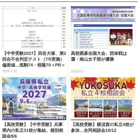
【中学受験2027】四谷大塚、第2
高校囲碁全国大会、団体戦は
回合不合判定テスト（7/5実施）
灘・南山女子部が優勝
偏差値…筑駒74・桜蔭70＜PR＞
2026.7.10
2026.8.5
【高校受験】【中学受験】兵庫
【高校受験】横須賀の私立4校が
県内の私立31校が集結、個別相
参加…合同相談会10/12
談会9/6