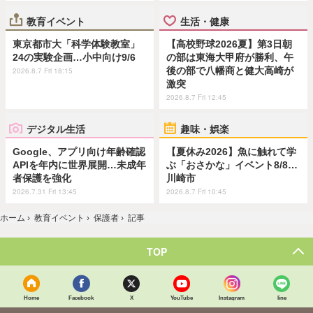
教育イベント
生活・健康
東京都市大「科学体験教室」
【高校野球2026夏】第3日朝
24の実験企画…小中向け9/6
の部は東海大甲府が勝利、午
後の部で八幡商と健大高崎が
2026.8.7 Fri 18:15
激突
2026.8.7 Fri 12:45
デジタル生活
趣味・娯楽
Google、アプリ向け年齢確認
【夏休み2026】魚に触れて学
APIを年内に世界展開…未成年
ぶ「おさかな」イベント8/8…
者保護を強化
川崎市
2026.7.31 Fri 13:45
2026.8.7 Fri 10:45
ホーム
›
教育イベント
›
保護者
›
記事
TOP
Home
Facebook
X
YouTube
Instagram
line