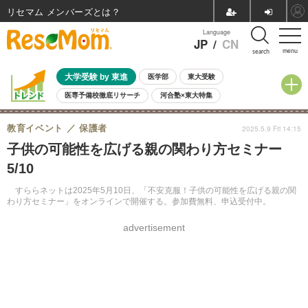
リセマム メンバーズ
Language
JP
/
CN
menu
search
大学受験 by 東進
医学部
東大受験
医専予備校徹底リサーチ
河合塾×東大特集
親子で考える大学選び
高校受験
中学受験
小学校受験
教育イベント
保護者
2025.5.9 Fri 14:15
共通テスト
夏休み
8月開催学校説明会・相談会
子供の可能性を広げる親の関わり方セミナー
8月開催イベント・WS
全国公立高校 過去問
人気記事
5/10
自由研究教材（小学生向け）
自由研究教材（中学生向け）
ランキング
すららネットは2025年5月10日、「不安克服！子供の可能性を広げる親の関
わり方セミナー」をオンラインで開催する。参加費無料、申込受付中。
advertisement