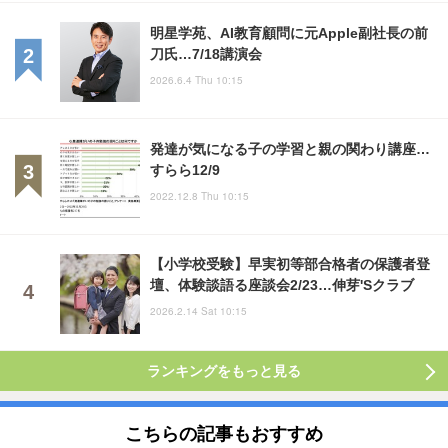
明星学苑、AI教育顧問に元Apple副社長の前
刀氏…7/18講演会
2026.6.4 Thu 10:15
発達が気になる子の学習と親の関わり講座…
すらら12/9
2022.12.8 Thu 10:15
【小学校受験】早実初等部合格者の保護者登
壇、体験談語る座談会2/23…伸芽'Sクラブ
2026.2.14 Sat 10:15
ランキングをもっと見る
こちらの記事もおすすめ