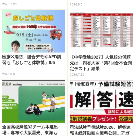
2026.7.28
2026.8.5
医療✕消防、縫合デモやAED講
【中学受験2027】人気校の併願
習も「おしごと体験博」9/5
先は…四谷大塚「第2回合不合判
定テスト」結果
2026.8.6
2026.7.16
全国高校麻雀32チーム本選出
司法試験予備試験2026、解答速
場…麻布や大阪星光、東海も
報＆総評動画を無料公開…アガ