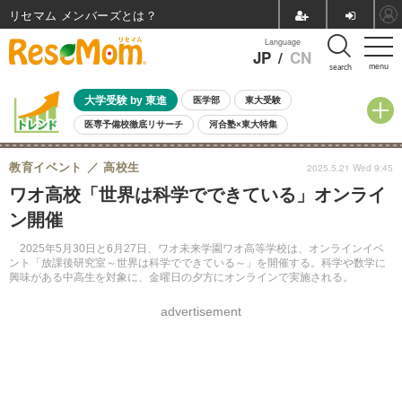
リセマム メンバーズ
Language
JP
/
CN
menu
search
大学受験 by 東進
医学部
東大受験
医専予備校徹底リサーチ
河合塾×東大特集
親子で考える大学選び
高校受験
中学受験
小学校受験
教育イベント
高校生
2025.5.21 Wed 9:45
共通テスト
夏休み
8月開催学校説明会・相談会
ワオ高校「世界は科学でできている」オンライ
8月開催イベント・WS
全国公立高校 過去問
人気記事
ン開催
自由研究教材（小学生向け）
自由研究教材（中学生向け）
ランキング
2025年5月30日と6月27日、ワオ未来学園ワオ高等学校は、オンラインイベ
ント「放課後研究室～世界は科学でできている～」を開催する。科学や数学に
興味がある中高生を対象に、金曜日の夕方にオンラインで実施される。
advertisement