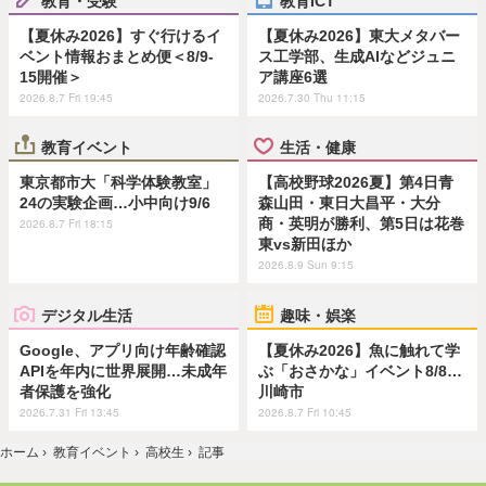
【夏休み2026】すぐ行けるイ
【夏休み2026】東大メタバー
ベント情報おまとめ便＜8/9-
ス工学部、生成AIなどジュニ
15開催＞
ア講座6選
2026.8.7 Fri 19:45
2026.7.30 Thu 11:15
教育イベント
生活・健康
東京都市大「科学体験教室」
【高校野球2026夏】第4日青
24の実験企画…小中向け9/6
森山田・東日大昌平・大分
商・英明が勝利、第5日は花巻
2026.8.7 Fri 18:15
東vs新田ほか
2026.8.9 Sun 9:15
デジタル生活
趣味・娯楽
Google、アプリ向け年齢確認
【夏休み2026】魚に触れて学
APIを年内に世界展開…未成年
ぶ「おさかな」イベント8/8…
者保護を強化
川崎市
2026.7.31 Fri 13:45
2026.8.7 Fri 10:45
ホーム
›
教育イベント
›
高校生
›
記事