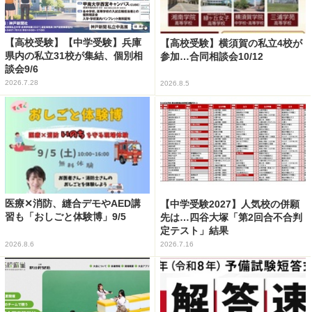
【高校受験】【中学受験】兵庫
【高校受験】横須賀の私立4校が
県内の私立31校が集結、個別相
参加…合同相談会10/12
談会9/6
2026.7.28
2026.8.5
医療✕消防、縫合デモやAED講
【中学受験2027】人気校の併願
習も「おしごと体験博」9/5
先は…四谷大塚「第2回合不合判
定テスト」結果
2026.8.6
2026.7.16