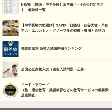
NEW!!【関西・中学受験】浜学園「小6合否判定テス
ト」偏差値一覧
【中学受験の塾選び】SAPIX・日能研・四谷大塚・早稲
アカ・エルカミノ・グノーブルの特徴・費用と合格力
都道府県別 高校入試偏差値ランキング
全国公立高校入試（過去入試問題・正答）
イード・アワード
（塾・通信教育・英語教育などの教育サービスの顧客満
足度調査）