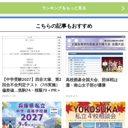
ランキングをもっと見る
こちらの記事もおすすめ
【中学受験2027】四谷大塚、第2
高校囲碁全国大会、団体戦は
回合不合判定テスト（7/5実施）
灘・南山女子部が優勝
偏差値…筑駒74・桜蔭70＜PR＞
2026.7.10
2026.8.5