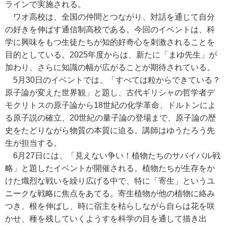
ラインで実施される。
ワオ高校は、全国の仲間とつながり、対話を通じて自分
の好きを伸ばす通信制高校である。今回のイベントは、科
学に興味をもつ生徒たちが知的好奇心を刺激されることを
目的としている。2025年度からは、新たに「まゆ先生」が
加わり、さらに知識の幅が広がることが期待されている。
5月30日のイベントでは、「すべては粒からできている？
原子論が変えた世界観」と題し、古代ギリシャの哲学者デ
モクリトスの原子論から18世紀の化学革命、ドルトンによ
る原子説の確立、20世紀の量子論の登場まで、原子論の歴
史をたどりながら物質の本質に迫る。講師はゆうたろう先
生が担当する。
6月27日には、「見えない争い！植物たちのサバイバル戦
略」と題したイベントが開催される。植物たちが生存をか
けた熾烈な戦いを繰り広げる中で、特に「寄生」というユ
ニークな戦略に焦点をあてる。寄生植物が他の植物に絡み
つき、根を伸ばし、時に宿主を枯らしながら自らは花を咲
かせ、種を残していくようすを科学の目を通して描き出