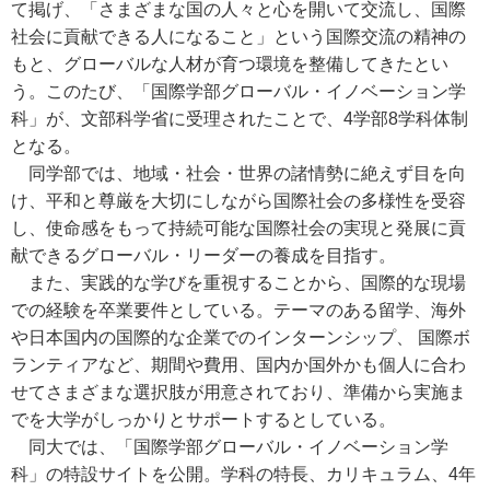
て掲げ、「さまざまな国の人々と心を開いて交流し、国際
社会に貢献できる人になること」という国際交流の精神の
もと、グローバルな人材が育つ環境を整備してきたとい
う。このたび、「国際学部グローバル・イノベーション学
科」が、文部科学省に受理されたことで、4学部8学科体制
となる。
同学部では、地域・社会・世界の諸情勢に絶えず目を向
け、平和と尊厳を大切にしながら国際社会の多様性を受容
し、使命感をもって持続可能な国際社会の実現と発展に貢
献できるグローバル・リーダーの養成を目指す。
また、実践的な学びを重視することから、国際的な現場
での経験を卒業要件としている。テーマのある留学、海外
や日本国内の国際的な企業でのインターンシップ、 国際ボ
ランティアなど、期間や費用、国内か国外かも個人に合わ
せてさまざまな選択肢が用意されており、準備から実施ま
でを大学がしっかりとサポートするとしている。
同大では、「国際学部グローバル・イノベーション学
科」の特設サイトを公開。学科の特長、カリキュラム、4年