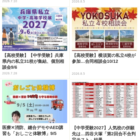
2026.7.10
2026.8.5
【高校受験】【中学受験】兵庫
【高校受験】横須賀の私立4校が
県内の私立31校が集結、個別相
参加…合同相談会10/12
談会9/6
2026.7.28
2026.8.5
医療✕消防、縫合デモやAED講
【中学受験2027】人気校の併願
習も「おしごと体験博」9/5
先は…四谷大塚「第2回合不合判
定テスト」結果