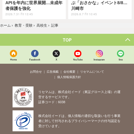
APIを年内に世界展開…未成年
ぶ「おさかな」イベント8/8…
者保護を強化
川崎市
2026.7.31 Fri 13:45
2026.8.7 Fri 10:45
ホーム
›
教育・受験
›
高校生
›
記事
TOP
Home
Facebook
X
YouTube
Instagram
line
お問合せ
広告掲載
会社概要
リセマムについて
個人情報保護方針
リセマムは、株式会社イード（東証グロース上場）の運
営するサービスです。
証券コード：6038
株式会社イードは、個人情報の適切な取扱いを行う事業
者に対して付与されるプライバシーマークの付与認定を
受けています。