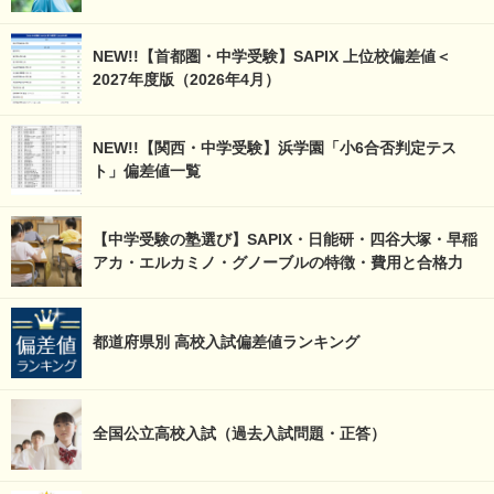
NEW!!【首都圏・中学受験】SAPIX 上位校偏差値＜
2027年度版（2026年4月）
NEW!!【関西・中学受験】浜学園「小6合否判定テス
ト」偏差値一覧
【中学受験の塾選び】SAPIX・日能研・四谷大塚・早稲
アカ・エルカミノ・グノーブルの特徴・費用と合格力
都道府県別 高校入試偏差値ランキング
全国公立高校入試（過去入試問題・正答）