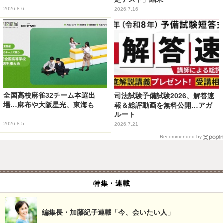
2026.8.6
2026.7.16
全国高校麻雀32チーム本選出
司法試験予備試験2026、解答速
場…麻布や大阪星光、東海も
報＆総評動画を無料公開…アガ
ルート
2026.8.5
2026.7.21
Recommended by
特集・連載
編集長・加藤紀子連載「今、会いたい人」