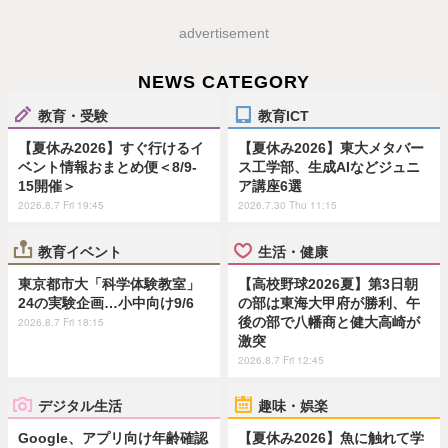
advertisement
NEWS CATEGORY
教育・受験
教育ICT
【夏休み2026】すぐ行けるイ
【夏休み2026】東大メタバー
ベント情報おまとめ便＜8/9-
ス工学部、生成AIなどジュニ
15開催＞
ア講座6選
2026.8.7 Fri 19:45
2026.7.30 Thu 11:15
教育イベント
生活・健康
東京都市大「科学体験教室」
【高校野球2026夏】第3日朝
24の実験企画…小中向け9/6
の部は東海大甲府が勝利、午
後の部で八幡商と健大高崎が
2026.8.7 Fri 18:15
激突
2026.8.7 Fri 12:45
デジタル生活
趣味・娯楽
Google、アプリ向け年齢確認
【夏休み2026】魚に触れて学