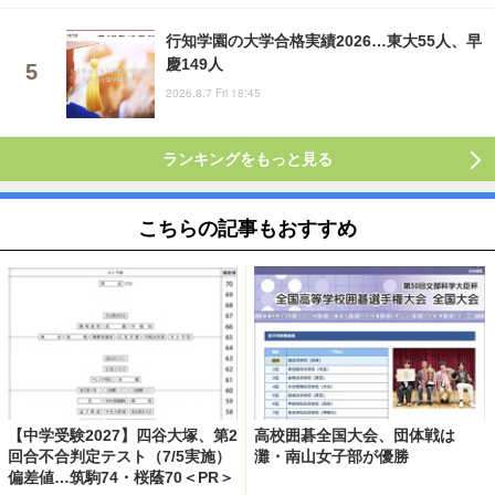
行知学園の大学合格実績2026…東大55人、早
慶149人
2026.8.7 Fri 18:45
ランキングをもっと見る
こちらの記事もおすすめ
【中学受験2027】四谷大塚、第2
高校囲碁全国大会、団体戦は
回合不合判定テスト（7/5実施）
灘・南山女子部が優勝
偏差値…筑駒74・桜蔭70＜PR＞