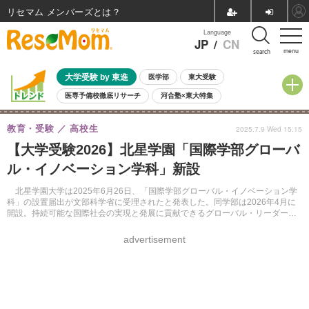
リセマム メンバーズ
Language
JP
/
CN
menu
search
大学受験 by 東進
医学部
東大受験
医専予備校徹底リサーチ
河合塾×東大特集
親子で考える大学選び
高校受験
中学受験
小学校受験
教育・受験
高校生
2025.7.9 Wed 15:15
共通テスト
夏休み
8月開催学校説明会・相談会
【大学受験2026】北星学園「国際学部グローバ
8月開催イベント・WS
全国公立高校 過去問
人気記事
ル・イノベーション学科」新設
自由研究教材（小学生向け）
自由研究教材（中学生向け）
ランキング
北星学園大学は2025年6月26日、「国際学部グローバル・イノベーション学
科」の設置届出が文部科学省に受理されたと発表した。同学部は2026年4月に
開設。持続可能な国際社会の実現と発展に貢献できるグローバル・リーダーの
養成を目指す。入学定員は95名。
advertisement