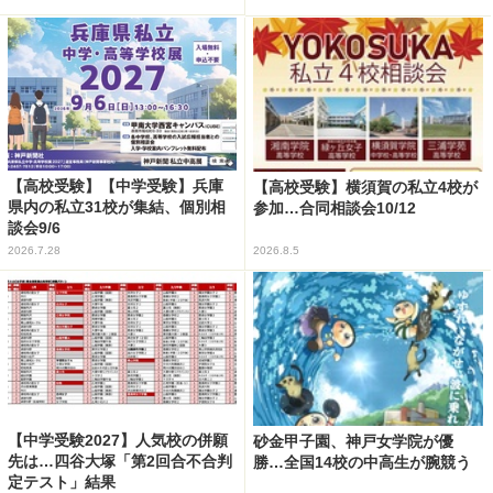
【高校受験】【中学受験】兵庫
【高校受験】横須賀の私立4校が
県内の私立31校が集結、個別相
参加…合同相談会10/12
談会9/6
2026.7.28
2026.8.5
【中学受験2027】人気校の併願
砂金甲子園、神戸女学院が優
先は…四谷大塚「第2回合不合判
勝…全国14校の中高生が腕競う
定テスト」結果