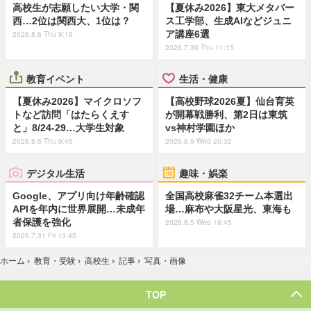
高校生が志願したい大学・関
【夏休み2026】東大メタバー
西…2位は関西大、1位は？
ス工学部、生成AIなどジュニ
ア講座6選
2026.8.6 Thu 9:15
2026.7.30 Thu 11:15
教育イベント
生活・健康
【夏休み2026】マイクロソフ
【高校野球2026夏】仙台育英
トなど訪問「はたらくえす
が開幕戦勝利、第2日は東筑
と」8/24-29…大学生対象
vs神村学園ほか
2026.8.6 Thu 9:45
2026.8.5 Wed 20:32
デジタル生活
趣味・娯楽
Google、アプリ向け年齢確認
全国高校麻雀32チーム本選出
APIを年内に世界展開…未成年
場…麻布や大阪星光、東海も
者保護を強化
2026.8.5 Wed 19:45
2026.7.31 Fri 13:45
ホーム
›
教育・受験
›
高校生
›
記事
›
写真・画像
TOP