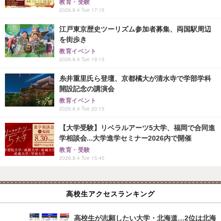
教育・受験
2026.8.4 Tue 17:15
江戸東京歴史ツーリズム参加者募集、両国駅周辺
を街歩き
教育イベント
2026.8.4 Tue 19:15
糸井重里氏ら登壇、京都橘大が清水寺で学部学科
開設記念の講演会
教育イベント
2026.8.4 Tue 20:15
【大学受験】リベラルアーツ5大学、福岡で合同進
学相談会...大学進学セミナー2026内で開催
教育・受験
2026.8.4 Tue 15:45
高校生アクセスランキング
高校生が志願したい大学・北海道…2位は北海