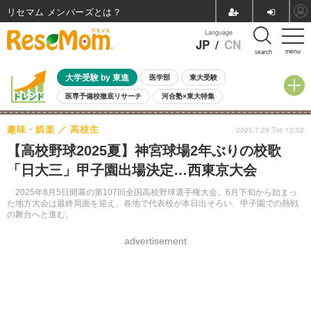
リセマム メンバーズ
Language
JP
/
CN
menu
search
大学受験 by 東進
医学部
東大受験
医専予備校徹底リサーチ
河合塾×東大特集
親子で考える大学選び
高校受験
中学受験
小学校受験
趣味・娯楽
高校生
2025.7.29 Tue 12:52
共通テスト
夏休み
8月開催学校説明会・相談会
【高校野球2025夏】神宮球場2年ぶりの校歌
8月開催イベント・WS
全国公立高校 過去問
人気記事
「日大三」甲子園出場決定…西東京大会
自由研究教材（小学生向け）
自由研究教材（中学生向け）
ランキング
2025年8月5日開幕の第107回全国高校野球選手権大会。6月下旬から始まっ
た地方大会は最終局面を迎え、各地で代表校が本日出そろい、甲子園での熱戦
の舞台へと進む。
advertisement