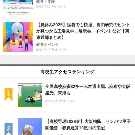
教育・受験
2025.7.22 Tue 18:15
【夏休み2025】猛暑でも快適、自由研究のヒント
が見つかる工場見学、展示会、イベントなど【関
東近郊まとめ】
教育イベント
2025.7.17 Thu 15:15
高校生アクセスランキング
全国高校麻雀32チーム本選出場…麻布や大阪
星光、東海も
2026.8.5 Wed 19:45
【高校野球2026春】大阪桐蔭、センバツ甲子
園優勝…春夏通算10度目の栄冠