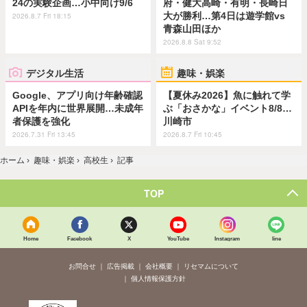
24の実験企画…小中向け9/6
府・健大高崎・有明・長崎日
大が勝利…第4日は遊学館vs
2026.8.7 Fri 18:15
青森山田ほか
2026.8.8 Sat 9:52
デジタル生活
趣味・娯楽
Google、アプリ向け年齢確認
【夏休み2026】魚に触れて学
APIを年内に世界展開…未成年
ぶ「おさかな」イベント8/8…
者保護を強化
川崎市
2026.7.31 Fri 13:45
2026.8.7 Fri 10:45
ホーム
›
趣味・娯楽
›
高校生
›
記事
TOP
Home
Facebook
X
YouTube
Instagram
line
お問合せ
広告掲載
会社概要
リセマムについて
個人情報保護方針