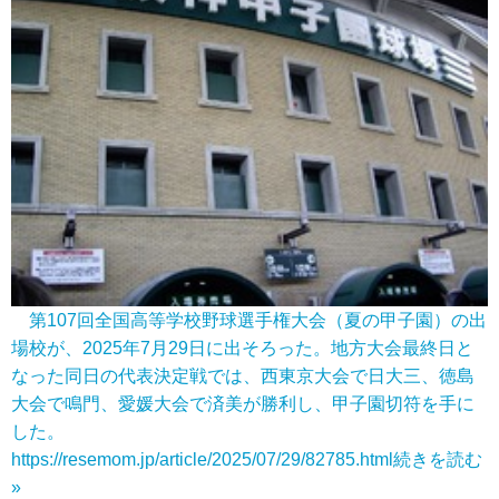
第107回全国高等学校野球選手権大会（夏の甲子園）の出
場校が、2025年7月29日に出そろった。地方大会最終日と
なった同日の代表決定戦では、西東京大会で日大三、徳島
大会で鳴門、愛媛大会で済美が勝利し、甲子園切符を手に
した。
https://resemom.jp/article/2025/07/29/82785.html
続きを読む
»