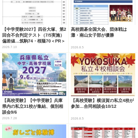
【中学受験2027】四谷大塚、第2
高校囲碁全国大会、団体戦は
回合不合判定テスト（7/5実施）
灘・南山女子部が優勝
偏差値…筑駒74・桜蔭70＜PR＞
2026.7.10
2026.8.5
【高校受験】【中学受験】兵庫
【高校受験】横須賀の私立4校が
県内の私立31校が集結、個別相
参加…合同相談会10/12
談会9/6
2026.7.28
2026.8.5