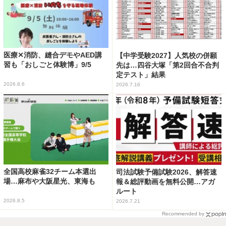
医療✕消防、縫合デモやAED講
【中学受験2027】人気校の併願
習も「おしごと体験博」9/5
先は…四谷大塚「第2回合不合判
定テスト」結果
2026.8.6
2026.7.16
全国高校麻雀32チーム本選出
司法試験予備試験2026、解答速
場…麻布や大阪星光、東海も
報＆総評動画を無料公開…アガ
ルート
2026.8.5
2026.7.21
Recommended by