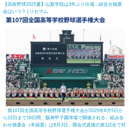
【高校野球2025夏】山梨学院は3年ぶり出場…組合せ抽選
会はいつ？ | リセマム
第107回全国高等学校野球選手権大会が2025年8月5日か
ら22日まで18日間、阪神甲子園球場で開催される。組み合
わせ抽選会（本抽選）は8月3日。開会式直後の第1試合で対