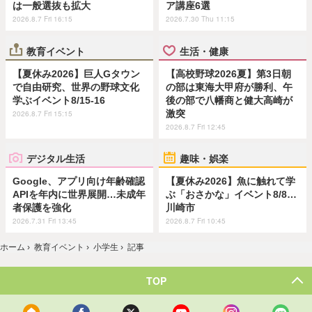
は一般選抜も拡大
ア講座6選
2026.8.7 Fri 16:15
2026.7.30 Thu 11:15
教育イベント
生活・健康
【夏休み2026】巨人Gタウン
【高校野球2026夏】第3日朝
で自由研究、世界の野球文化
の部は東海大甲府が勝利、午
学ぶイベント8/15-16
後の部で八幡商と健大高崎が
激突
2026.8.7 Fri 15:15
2026.8.7 Fri 12:45
デジタル生活
趣味・娯楽
Google、アプリ向け年齢確認
【夏休み2026】魚に触れて学
APIを年内に世界展開…未成年
ぶ「おさかな」イベント8/8…
者保護を強化
川崎市
2026.7.31 Fri 13:45
2026.8.7 Fri 10:45
ホーム
›
教育イベント
›
小学生
›
記事
TOP