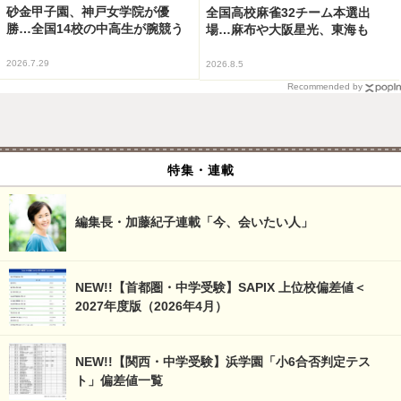
砂金甲子園、神戸女学院が優
全国高校麻雀32チーム本選出
勝…全国14校の中高生が腕競う
場…麻布や大阪星光、東海も
2026.7.29
2026.8.5
Recommended by
特集・連載
編集長・加藤紀子連載「今、会いたい人」
NEW!!【首都圏・中学受験】SAPIX 上位校偏差値＜
2027年度版（2026年4月）
NEW!!【関西・中学受験】浜学園「小6合否判定テス
ト」偏差値一覧