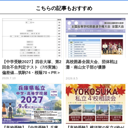
こちらの記事もおすすめ
【中学受験2027】四谷大塚、第2
高校囲碁全国大会、団体戦は
回合不合判定テスト（7/5実施）
灘・南山女子部が優勝
偏差値…筑駒74・桜蔭70＜PR＞
2026.7.10
2026.8.5
【高校受験】【中学受験】兵庫
【高校受験】横須賀の私立4校が