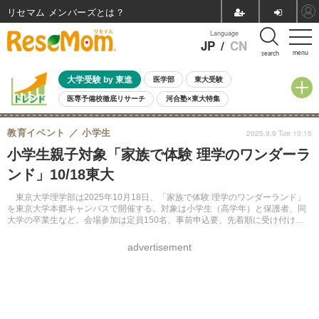
リセマム メンバーズ
Language
JP
/
CN
menu
search
大学受験 by 東進
医学部
東大受験
医専予備校徹底リサーチ
河合塾×東大特集
親子で考える大学選び
高校受験
中学受験
小学校受験
教育イベント
小学生
2025.9.9 Tue 10:15
共通テスト
夏休み
8月開催学校説明会・相談会
小学生親子対象「家族で体験 理学のワンダーラ
8月開催イベント・WS
全国公立高校 過去問
人気記事
ンド」10/18東大
自由研究教材（小学生向け）
自由研究教材（中学生向け）
ランキング
東京大学理学部は2025年10月18日、「家族で体験 理学のワンダーランド」
を東京大学本郷キャンパスで開催する。対象は小学生（高学年）と保護者、同
大学の卒業生など。会場参加は定員150名、事前申込要、先着順に受け付け
る。ライブ配信は事前申込不要で誰でも視聴できる。
advertisement