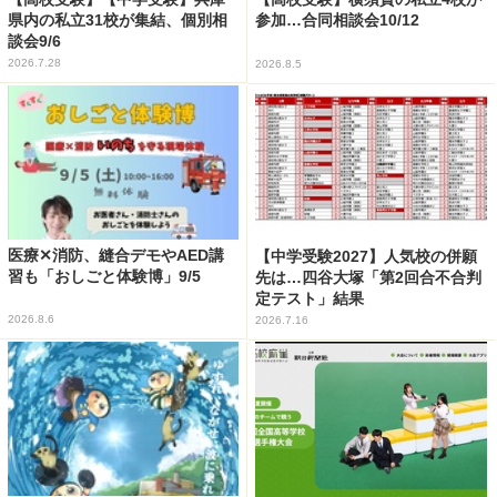
県内の私立31校が集結、個別相
参加…合同相談会10/12
談会9/6
2026.7.28
2026.8.5
医療✕消防、縫合デモやAED講
【中学受験2027】人気校の併願
習も「おしごと体験博」9/5
先は…四谷大塚「第2回合不合判
定テスト」結果
2026.8.6
2026.7.16