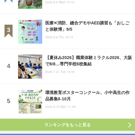
2026.8.5 Wed 13:15
医療✕消防、縫合デモやAED講習も「おしご
と体験博」9/5
2026.8.6 Thu 18:15
【夏休み2026】職業体験ミラクル2026、大阪
で8/8…専門学校8校集結
2026.7.21 Tue 15:45
環境教育ポスターコンクール、小中高生の作
品募集8-10月
2024.6.10 Mon 11:45
ランキングをもっと見る