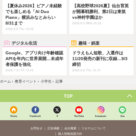
【夏休み2026】ピアノ未経験
【高校野球2026夏】仙台育英
でも楽しめる「AI Duo
が開幕戦勝利、第2日は東筑
Piano」横浜みなとみらい
vs神村学園ほか
8/31まで
2026.8.5 Wed 20:32
2026.8.6 Thu 19:45
デジタル生活
趣味・娯楽
Google、アプリ向け年齢確認
ドラえもん短歌、入選作は
APIを年内に世界展開…未成年
11/20発売の新刊に収録…9/3
者保護を強化
締切
2026.7.31 Fri 13:45
2026.8.6 Thu 15:15
ホーム
›
教育イベント
›
小学生
›
記事
TOP
Home
Facebook
X
YouTube
Instagram
line
お問合せ
広告掲載
会社概要
リセマムについて
個人情報保護方針