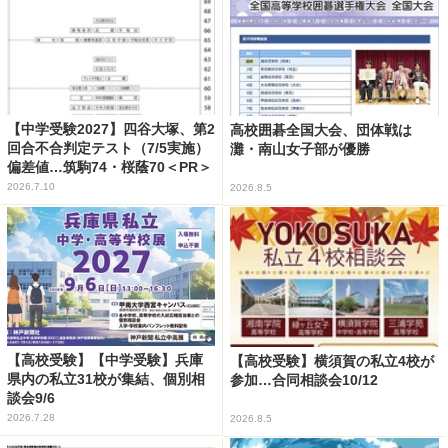
【中学受験2027】四谷大塚、第2
高校囲碁全国大会、団体戦は
回合不合判定テスト（7/5実施）
灘・南山女子部が優勝
偏差値…筑駒74・桜蔭70＜PR＞
2026.7.10
2026.8.5
【高校受験】【中学受験】兵庫
【高校受験】横須賀の私立4校が
県内の私立31校が集結、個別相
参加…合同相談会10/12
談会9/6
2026.7.28
2026.8.5