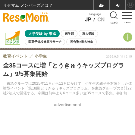
リセマム メンバーズ
Language
JP
/
CN
menu
search
大学受験 by 東進
医学部
東大受験
医専予備校徹底リサーチ
河合塾×東大特集
親子で考える大学選び
高校受験
中学受験
小学校受験
教育イベント
小学生
2025.9.5 Fri 16:15
共通テスト
夏休み
8月開催学校説明会・相談会
全35コースに増「とうきゅうキッズプログラ
8月開催イベント・WS
全国公立高校 過去問
人気記事
ム」9/5募集開始
自由研究教材（小学生向け）
自由研究教材（中学生向け）
ランキング
東急グループは2025年11月から12月にかけて、小学生の親子を対象とした体
験型イベント「第18回 とうきゅうキッズプログラム」を東急グループの合計22
社2法人で開催する。今回は前年より6コース多い全35コースで募集。参加無
料、10月6日までWebサイトにて申込みを受け付ける。
advertisement