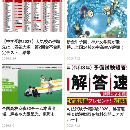
【中学受験2027】人気校の併願
砂金甲子園、神戸女学院が優
先は…四谷大塚「第2回合不合判
勝…全国14校の中高生が腕競う
定テスト」結果
2026.7.16
2026.7.29
全国高校麻雀32チーム本選出
司法試験予備試験2026、解答速
場…麻布や大阪星光、東海も
報＆総評動画を無料公開…アガ
ルート
2026.8.5
2026.7.21