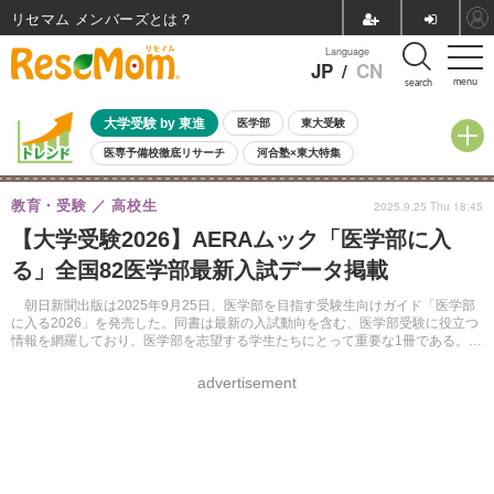
リセマム メンバーズ
Language
JP
/
CN
menu
search
大学受験 by 東進
医学部
東大受験
医専予備校徹底リサーチ
河合塾×東大特集
親子で考える大学選び
高校受験
中学受験
小学校受験
教育・受験
高校生
2025.9.25 Thu 18:45
共通テスト
夏休み
8月開催学校説明会・相談会
【大学受験2026】AERAムック「医学部に入
8月開催イベント・WS
全国公立高校 過去問
人気記事
る」全国82医学部最新入試データ掲載
自由研究教材（小学生向け）
自由研究教材（中学生向け）
ランキング
朝日新聞出版は2025年9月25日、医学部を目指す受験生向けガイド「医学部
に入る2026」を発売した。同書は最新の入試動向を含む、医学部受験に役立つ
情報を網羅しており、医学部を志望する学生たちにとって重要な1冊である。さ
まざまな観点から医師という職業を考える契機を提供している。
advertisement