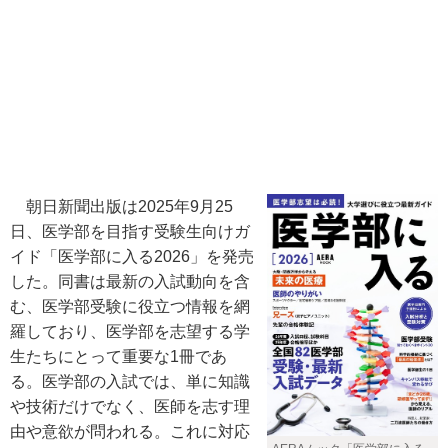
朝日新聞出版は2025年9月25
日、医学部を目指す受験生向けガ
イド「医学部に入る2026」を発売
した。同書は最新の入試動向を含
む、医学部受験に役立つ情報を網
羅しており、医学部を志望する学
生たちにとって重要な1冊であ
る。医学部の入試では、単に知識
や技術だけでなく、医師を志す理
由や意欲が問われる。これに対応