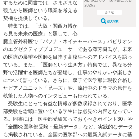
AERAムック「医学部に入る
するために同書では、さまざまな
2026」
観点から医師という職業を考える
全 3 枚
契機を提供している。
拡大写真
特集では、「大阪・関西万博か
ら見る未来の医療」と題して、心
臓血管外科医で「パソナ・ネイチャーバース」パビリオン
のエグゼクティブプロデューサーである澤芳樹氏が、未来
の医療の展望や医師を目指す高校生へのアドバイスを語っ
ている。また、「医師という生き方」特集では、異なる分
野で活躍する医師たちが登場し、仕事のやりがいや楽しさ
について語っている。さらに、双子で医学部に現役合格し
たピアノユニット「兄―ズ」や、流行中のドラマの原作を
執筆した人物へのインタビューも行われている。
受験生にとって有益な情報が多数収録されており、医学
部受験を念頭に置いている学生には必見の内容となってい
る。同書には「医学部受験知っておくべきポイント30」や
「全国82医学部受験・最新データ」など、実践的なデータ
も掲載されている。全国の医学部への最新入試データに基