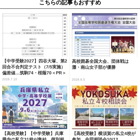
こちらの記事もおすすめ
【中学受験2027】四谷大塚、第2
高校囲碁全国大会、団体戦は
回合不合判定テスト（7/5実施）
灘・南山女子部が優勝
偏差値…筑駒74・桜蔭70＜PR＞
2026.7.10
2026.8.5
【高校受験】【中学受験】兵庫
【高校受験】横須賀の私立4校が
県内の私立31校が集結、個別相
参加…合同相談会10/12