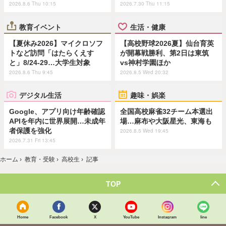
2026.8.6 Thu 10:15
2026.7.30 Thu 11:15
教育イベント
生活・健康
【夏休み2026】マイクロソフ
【高校野球2026夏】仙台育英
トなど訪問「はたらくえす
が開幕戦勝利、第2日は東筑
と」8/24-29…大学生対象
vs神村学園ほか
2026.8.6 Thu 9:45
2026.8.5 Wed 20:32
デジタル生活
趣味・娯楽
Google、アプリ向け年齢確認
全国高校麻雀32チーム本選出
APIを年内に世界展開…未成年
場…麻布や大阪星光、東海も
者保護を強化
2026.8.5 Wed 19:45
2026.7.31 Fri 13:45
ホーム
›
教育・受験
›
高校生
›
記事
TOP
Home
Facebook
X
YouTube
Instagram
line