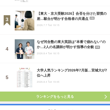
【東大・京大受験2026】合否を分けた習慣の
差…駿台が明かす合格者の共通点
PR
2026.7.7 Tue 19:15
なぜ河合塾の東大英語は"本番で崩れない"の
か…2人の名講師が明かす指導の全貌
PR
2026.8.4 Tue 18:15
大学人気ランキング2026年7月版…宮城大が7
位へ上昇
2026.8.4 Tue 19:45
ランキングをもっと見る