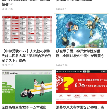
談会9/6
2026.7.28
2026.8.5
【中学受験2027】人気校の併願
砂金甲子園、神戸女学院が優
先は…四谷大塚「第2回合不合判
勝…全国14校の中高生が腕競う
定テスト」結果
2026.7.16
2026.7.29
全国高校麻雀32チーム本選出
渋幕や東大寺学園など40校、高