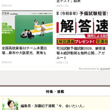
定テスト」結果
2026.8.6
2026.7.16
全国高校麻雀32チーム本選出
司法試験予備試験2026、解答速
場…麻布や大阪星光、東海も
報＆総評動画を無料公開…アガ
ルート
2026.8.5
2026.7.21
Recommended by
特集・連載
編集長・加藤紀子連載「今、会いたい人」