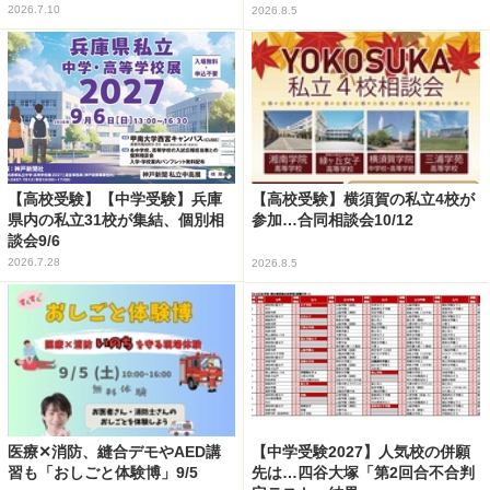
2026.7.10
2026.8.5
【高校受験】【中学受験】兵庫
【高校受験】横須賀の私立4校が
県内の私立31校が集結、個別相
参加…合同相談会10/12
談会9/6
2026.7.28
2026.8.5
医療✕消防、縫合デモやAED講
【中学受験2027】人気校の併願
習も「おしごと体験博」9/5
先は…四谷大塚「第2回合不合判