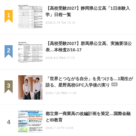
【高校受験2027】静岡県公立高「1日体験入
学」日程一覧
2026.5.19 Tue 15:15
【高校受験2027】群馬県公立高、実施要項公
表…本検査2/16-17
2026.8.5 Wed 17:15
「世界とつながる自分」を見つける…1期生が
語る、星野高校GFC入学後の実り
PR
2026.7.22 Wed 11:45
都立第一商業高の改編計画を策定…国際金融
とIB教育
2026.7.10 Fri 12:45