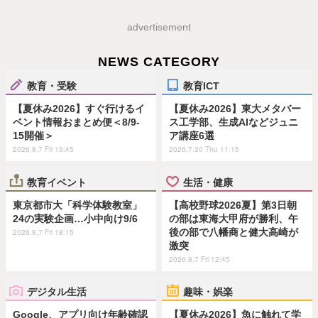
advertisement
NEWS CATEGORY
教育・受験
教育ICT
【夏休み2026】すぐ行けるイ
【夏休み2026】東大メタバー
ベント情報おまとめ便＜8/9-
ス工学部、生成AIなどジュニ
15開催＞
ア講座6選
2026.8.7 Fri 19:45
2026.7.30 Thu 11:15
教育イベント
生活・健康
東京都市大「科学体験教室」
【高校野球2026夏】第3日朝
24の実験企画…小中向け9/6
の部は東海大甲府が勝利、午
後の部で八幡商と健大高崎が
2026.8.7 Fri 18:15
激突
2026.8.7 Fri 12:45
デジタル生活
趣味・娯楽
Google、アプリ向け年齢確認
【夏休み2026】魚に触れて学