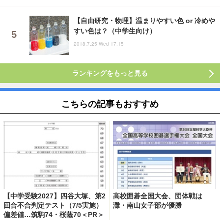
【自由研究・物理】温まりやすい色 or 冷めや
すい色は？（中学生向け）
2018.7.25 Wed 17:15
ランキングをもっと見る
こちらの記事もおすすめ
【中学受験2027】四谷大塚、第2
高校囲碁全国大会、団体戦は
回合不合判定テスト（7/5実施）
灘・南山女子部が優勝
偏差値…筑駒74・桜蔭70＜PR＞