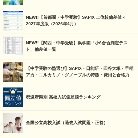
NEW!!【首都圏・中学受験】SAPIX 上位校偏差値＜
2027年度版（2026年4月）
NEW!!【関西・中学受験】浜学園「小6合否判定テス
ト」偏差値一覧
【中学受験の塾選び】SAPIX・日能研・四谷大塚・早稲
アカ・エルカミノ・グノーブルの特徴・費用と合格力
都道府県別 高校入試偏差値ランキング
全国公立高校入試（過去入試問題・正答）