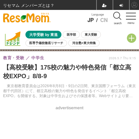
リセマム メンバーズ
Language
JP
/
CN
menu
search
大学受験 by 東進
医学部
東大受験
医専予備校徹底リサーチ
河合塾×東大特集
親子で考える大学選び
高校受験
中学受験
小学校受験
教育・受験
中学生
2026.5.7 Thu 9:15
共通テスト
夏休み
8月開催学校説明会・相談会
【高校受験】175校の魅力や特色発信「都立高
8月開催イベント・WS
全国公立高校 過去問
人気記事
校EXPO」8/8-9
自由研究教材（小学生向け）
自由研究教材（中学生向け）
ランキング
東京都教育委員会は2026年8月8日・9日の2日間、東京国際フォーラム（東京
都千代田区）にて、都立高校の魅力や特色を発信するイベント「都立高校
EXPO」を開催する。対象は中学生およびその保護者等。Webサイトより要事
前申込。申込開始は6月12日。
advertisement