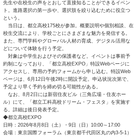
先生や在校生の声をとおして直接知ることができるイベン
ト。進路選択の第一歩や、選択肢を絞り込むために役立つ
という。
当日は、都立高校175校が参加。概要説明や個別相談、在
校生交流により、学校ごとにさまざまな魅力を発信する。
また、専門学科やグローバル人材の育成、デジタル活用な
どについて体験を行う予定。
対象は中学生およびその保護者など。イベントは事前予
約制になっており、「都立高校EXPO」特設Webページに
アクセスし、専用の予約フォームから申し込む。特設Web
ページは、6月12日午後2時に開設予定。申込状況次第で、
予定より早く予約を締め切る可能性がある。
なお、8月2日には新宿住友ビル（三角広場・住友ホー
ル）にて、「都立工科高校ドリーム・フェスタ」を実施す
る。詳細は後日発表予定。
◆都立高校EXPO
日時：2026年8月8日（土）・9日（日）10:00～17:00
会場：東京国際フォーラム（東京都千代田区丸の内3-5-1）