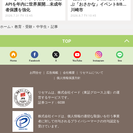
APIを年内に世界展開…未成年
ぶ「おさかな」イベント8/8…
者保護を強化
川崎市
2026.7.31 Fri 13:45
2026.8.7 Fri 10:45
ホーム
›
教育・受験
›
中学生
›
記事
TOP
Home
Facebook
X
YouTube
Instagram
line
お問合せ
広告掲載
会社概要
リセマムについて
個人情報保護方針
リセマムは、株式会社イード（東証グロース上場）の運
営するサービスです。
証券コード：6038
株式会社イードは、個人情報の適切な取扱いを行う事業
者に対して付与されるプライバシーマークの付与認定を
受けています。